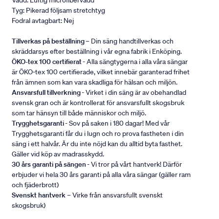
Vadd: Luftig microfibervadd
Tyg: Pikerad följsam stretchtyg
Fodral avtagbart: Nej
Tillverkas på beställning
– Din säng handtillverkas och
skräddarsys efter beställning i vår egna fabrik i Enköping.
ÖKO-tex 100 certifierat
- Alla sängtygerna i alla våra sängar
är ÖKO-tex 100 certifierade, vilket innebär garanterad frihet
från ämnen som kan vara skadliga för hälsan och miljön.
Ansvarsfull tillverkning
- Virket i din säng är av obehandlad
svensk gran och är kontrollerat för ansvarsfullt skogsbruk
som tar hänsyn till både människor och miljö.
Trygghetsgaranti
- Sov på saken i 180 dagar! Med vår
Trygghetsgaranti får du i lugn och ro prova fastheten i din
säng i ett halvår. Är du inte nöjd kan du alltid byta fasthet.
Gäller vid köp av madrasskydd.
30 års garanti på sängen
- Vi tror på vårt hantverk! Därför
erbjuder vi hela 30 års garanti på alla våra sängar (gäller ram
och fjäderbrott)
Svenskt hantverk
– Virke från ansvarsfullt svenskt
skogsbruk)