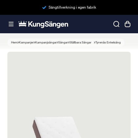
Sängtillverkning i egen fabrik
Hem
Kampanjer
Kampanjsängar
Sängar
Ställbara Sängar
Tyrenäs Enkelsäng