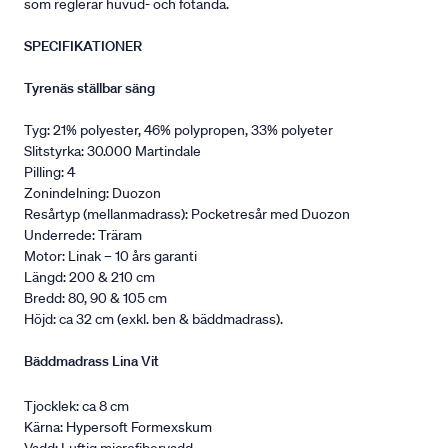
som reglerar huvud- och fotända.
SPECIFIKATIONER
Tyrenäs ställbar säng
Tyg: 21% polyester, 46% polypropen, 33% polyeter
Slitstyrka: 30.000 Martindale
Pilling: 4
Zonindelning: Duozon
Resårtyp (mellanmadrass): Pocketresår med Duozon
Underrede: Träram
Motor: Linak – 10 års garanti
Längd: 200 & 210 cm
Bredd: 80, 90 & 105 cm
Höjd: ca 32 cm (exkl. ben & bäddmadrass).
Bäddmadrass Lina Vit
Tjocklek: ca 8 cm
Kärna: Hypersoft Formexskum