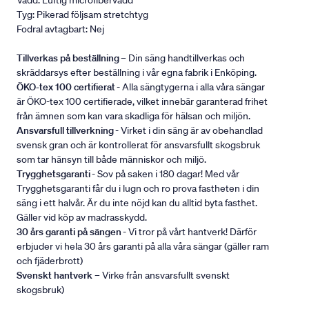
Vadd: Luftig microfibervadd
Tyg: Pikerad följsam stretchtyg
Fodral avtagbart: Nej
Tillverkas på beställning
– Din säng handtillverkas och
skräddarsys efter beställning i vår egna fabrik i Enköping.
ÖKO-tex 100 certifierat
- Alla sängtygerna i alla våra sängar
är ÖKO-tex 100 certifierade, vilket innebär garanterad frihet
från ämnen som kan vara skadliga för hälsan och miljön.
Ansvarsfull tillverkning
- Virket i din säng är av obehandlad
svensk gran och är kontrollerat för ansvarsfullt skogsbruk
som tar hänsyn till både människor och miljö.
Trygghetsgaranti
- Sov på saken i 180 dagar! Med vår
Trygghetsgaranti får du i lugn och ro prova fastheten i din
säng i ett halvår. Är du inte nöjd kan du alltid byta fasthet.
Gäller vid köp av madrasskydd.
30 års garanti på sängen
- Vi tror på vårt hantverk! Därför
erbjuder vi hela 30 års garanti på alla våra sängar (gäller ram
och fjäderbrott)
Svenskt hantverk
– Virke från ansvarsfullt svenskt
skogsbruk)