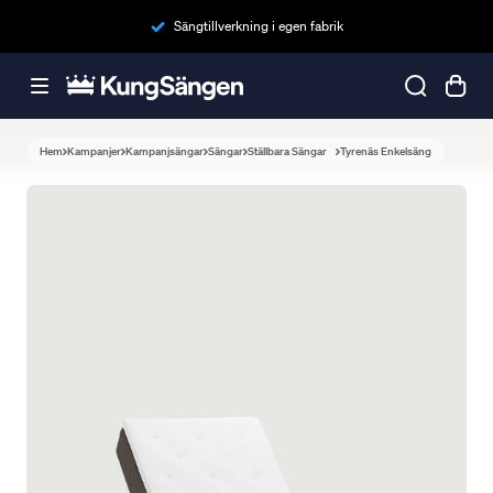
Sängtillverkning i egen fabrik
Hem
Kampanjer
Kampanjsängar
Sängar
Ställbara Sängar
Tyrenäs Enkelsäng