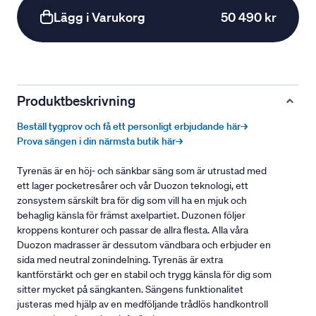
Lägg i Varukorg
50 490 kr
Produktbeskrivning
Beställ tygprov och få ett personligt erbjudande här→
Prova sängen i din närmsta butik här→
Tyrenäs är en höj- och sänkbar säng som är utrustad med
ett lager pocketresårer och vår Duozon teknologi, ett
zonsystem särskilt bra för dig som vill ha en mjuk och
behaglig känsla för främst axelpartiet. Duzonen följer
kroppens konturer och passar de allra flesta. Alla våra
Duozon madrasser är dessutom vändbara och erbjuder en
sida med neutral zonindelning. Tyrenäs är extra
kantförstärkt och ger en stabil och trygg känsla för dig som
sitter mycket på sängkanten. Sängens funktionalitet
justeras med hjälp av en medföljande trådlös handkontroll