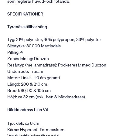
som reglerar huvud- och fotända.
SPECIFIKATIONER
Tyrenäs ställbar säng
Tyg: 21% polyester, 46% polypropen, 33% polyeter
Slitstyrka: 30.000 Martindale
Pilling: 4
Zonindelning: Duozon
Resårtyp (mellanmadrass): Pocketresår med Duozon
Underrede: Träram
Motor: Linak – 10 års garanti
Längd: 200 & 210 cm
Bredd: 80, 90 & 105 cm
Höjd: ca 32 cm (exkl. ben & bäddmadrass).
Bäddmadrass Lina Vit
Tjocklek: ca 8 cm
Kärna: Hypersoft Formexskum