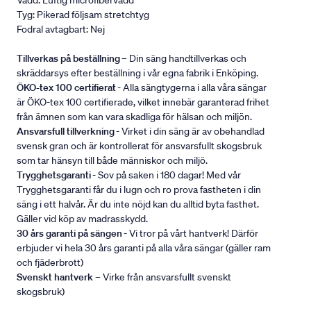
Vadd: Luftig microfibervadd
Tyg: Pikerad följsam stretchtyg
Fodral avtagbart: Nej
Tillverkas på beställning
– Din säng handtillverkas och
skräddarsys efter beställning i vår egna fabrik i Enköping.
ÖKO-tex 100 certifierat
- Alla sängtygerna i alla våra sängar
är ÖKO-tex 100 certifierade, vilket innebär garanterad frihet
från ämnen som kan vara skadliga för hälsan och miljön.
Ansvarsfull tillverkning
- Virket i din säng är av obehandlad
svensk gran och är kontrollerat för ansvarsfullt skogsbruk
som tar hänsyn till både människor och miljö.
Trygghetsgaranti
- Sov på saken i 180 dagar! Med vår
Trygghetsgaranti får du i lugn och ro prova fastheten i din
säng i ett halvår. Är du inte nöjd kan du alltid byta fasthet.
Gäller vid köp av madrasskydd.
30 års garanti på sängen
- Vi tror på vårt hantverk! Därför
erbjuder vi hela 30 års garanti på alla våra sängar (gäller ram
och fjäderbrott)
Svenskt hantverk
– Virke från ansvarsfullt svenskt
skogsbruk)