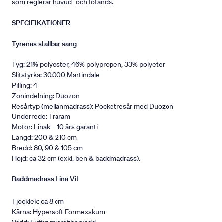
som reglerar huvud- och fotända.
SPECIFIKATIONER
Tyrenäs ställbar säng
Tyg: 21% polyester, 46% polypropen, 33% polyeter
Slitstyrka: 30.000 Martindale
Pilling: 4
Zonindelning: Duozon
Resårtyp (mellanmadrass): Pocketresår med Duozon
Underrede: Träram
Motor: Linak – 10 års garanti
Längd: 200 & 210 cm
Bredd: 80, 90 & 105 cm
Höjd: ca 32 cm (exkl. ben & bäddmadrass).
Bäddmadrass Lina Vit
Tjocklek: ca 8 cm
Kärna: Hypersoft Formexskum