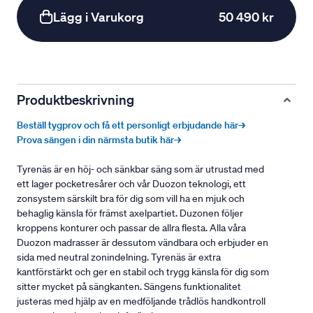
Lägg i Varukorg
50 490 kr
Produktbeskrivning
Beställ tygprov och få ett personligt erbjudande här→
Prova sängen i din närmsta butik här→
Tyrenäs är en höj- och sänkbar säng som är utrustad med
ett lager pocketresårer och vår Duozon teknologi, ett
zonsystem särskilt bra för dig som vill ha en mjuk och
behaglig känsla för främst axelpartiet. Duzonen följer
kroppens konturer och passar de allra flesta. Alla våra
Duozon madrasser är dessutom vändbara och erbjuder en
sida med neutral zonindelning. Tyrenäs är extra
kantförstärkt och ger en stabil och trygg känsla för dig som
sitter mycket på sängkanten. Sängens funktionalitet
justeras med hjälp av en medföljande trådlös handkontroll