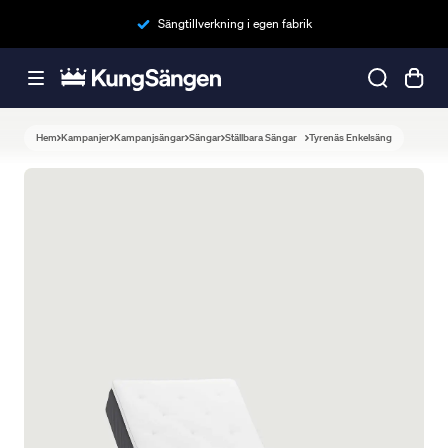
Sängtillverkning i egen fabrik
Hem
Kampanjer
Kampanjsängar
Sängar
Ställbara Sängar
Tyrenäs Enkelsäng