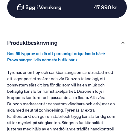
Lägg i Varukorg
47 990 kr
Produktbeskrivning
Beställ tygprov och få ett personligt erbjudande här→
Prova sängen i din närmsta butik här→
Tyrenäs är en höj- och sänkbar säng som är utrustad med
ett lager pocketresårer och vår Duozon teknologi, ett
zonsystem särskilt bra för dig som vill ha en mjuk och
behaglig känsla för främst axelpartiet. Duzonen följer
kroppens konturer och passar de allra flesta. Alla våra
Duozon madrasser är dessutom vändbara och erbjuder en
sida med neutral zonindelning. Tyrenäs är extra
kantförstärkt och ger en stabil och trygg känsla för dig som
sitter mycket på sängkanten. Sängens funktionalitet
justeras med hjälp av en medföljande trådlös handkontroll