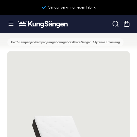
Sängtillverkning i egen fabrik
Hem
Kampanjer
Kampanjsängar
Sängar
Ställbara Sängar
Tyrenäs Enkelsäng