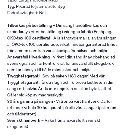
Vadd: Luftig microfibervadd
Tyg: Pikerad följsam stretchtyg
Fodral avtagbart: Nej
Tillverkas på beställning
– Din säng handtillverkas och
skräddarsys efter beställning i vår egna fabrik i Enköping.
ÖKO-tex 100 certifierat
- Alla sängtygerna i alla våra sängar
är ÖKO-tex 100 certifierade, vilket innebär garanterad frihet
från ämnen som kan vara skadliga för hälsan och miljön.
Ansvarsfull tillverkning
- Virket i din säng är av obehandlad
svensk gran och är kontrollerat för ansvarsfullt skogsbruk
som tar hänsyn till både människor och miljö.
Trygghetsgaranti
- Sov på saken i 180 dagar! Med vår
Trygghetsgaranti får du i lugn och ro prova fastheten i din
säng i ett halvår. Är du inte nöjd kan du alltid byta fasthet.
Gäller vid köp av madrasskydd.
30 års garanti på sängen
- Vi tror på vårt hantverk! Därför
erbjuder vi hela 30 års garanti på alla våra sängar (gäller ram
och fjäderbrott)
Svenskt hantverk
– Virke från ansvarsfullt svenskt
skogsbruk)