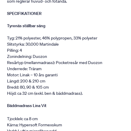
som reglerar huvud- och fotända.
SPECIFIKATIONER
Tyrenäs ställbar säng
Tyg: 21% polyester, 46% polypropen, 33% polyeter
Slitstyrka: 30.000 Martindale
Pilling: 4
Zonindelning: Duozon
Resårtyp (mellanmadrass): Pocketresår med Duozon
Underrede: Träram
Motor: Linak – 10 års garanti
Längd: 200 & 210 cm
Bredd: 80, 90 & 105 cm
Höjd: ca 32 cm (exkl. ben & bäddmadrass).
Bäddmadrass Lina Vit
Tjocklek: ca 8 cm
Kärna: Hypersoft Formexskum