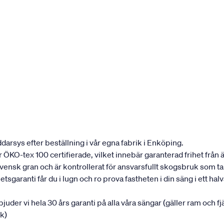
darsys efter beställning i vår egna fabrik i Enköping.
 är ÖKO-tex 100 certifierade, vilket innebär garanterad frihet fr
 svensk gran och är kontrollerat för ansvarsfullt skogsbruk som 
garanti får du i lugn och ro prova fastheten i din säng i ett halvår
rbjuder vi hela 30 års garanti på alla våra sängar (gäller ram och f
uk)