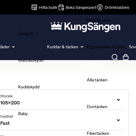
Lakan
Hitta butik
Boka Sängexpert
Drömklubben
Hotellkuddar
Örngott
läder
Kuddar & täcken
Ergonomiska kuddar
Sov
Madrasskydd
Täcken
Alla täcken
Kuddskydd
Storlek
105x200
Duntäcken
Baby
Fasthet
Fast
Fibertäcken