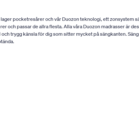
lager pocketresårer och vår Duozon teknologi, ett zonsystem sär
urer och passar de allra flesta. Alla våra Duozon madrasser är 
l och trygg känsla för dig som sitter mycket på sängkanten. Säng
otända.