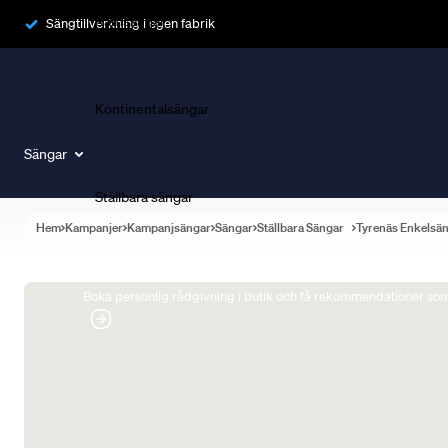
Ramsängar
Sängtillverkning i egen fabrik
Kontinentalsängar
Sängar
Ställbara sängar
Hem
Kampanjer
Kampanjsängar
Sängar
Ställbara Sängar
Tyrenäs Enkelsä
Boka Sängexpert
Boka personlig rådgivning i butik och få rekommendationer som 