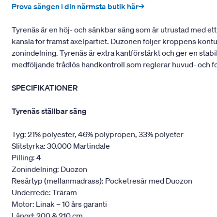
Prova sängen i din närmsta butik här→
Tyrenäs är en höj- och sänkbar säng som är utrustad med ett 
känsla för främst axelpartiet. Duzonen följer kroppens kont
zonindelning. Tyrenäs är extra kantförstärkt och ger en stabi
medföljande trådlös handkontroll som reglerar huvud- och f
SPECIFIKATIONER
Tyrenäs ställbar säng
Tyg: 21% polyester, 46% polypropen, 33% polyeter
Slitstyrka: 30.000 Martindale
Pilling: 4
Zonindelning: Duozon
Resårtyp (mellanmadrass): Pocketresår med Duozon
Underrede: Träram
Motor: Linak – 10 års garanti
Längd: 200 & 210 cm