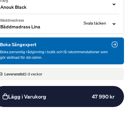
Färg
Anouk Black
Bäddmadrass
Svala täcken
Bäddmadrass Lina
Boka Sängexpert
Boka personlig rådgivning i butik och få rekommendationer som
gör skillnad för din sömn.
Leveranstid
2-3 veckor
Lägg i Varukorg
47 990 kr