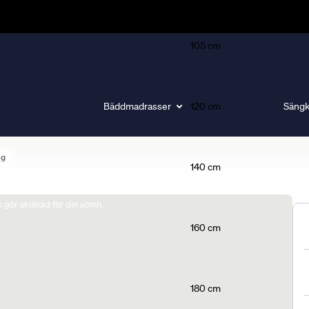
105 cm
Bäddmadrasser
120 cm
Sängk
ng
140 cm
gör skillnad för din sömn.
160 cm
180 cm