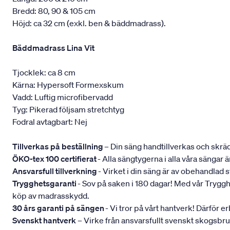
Bredd: 80, 90 & 105 cm
Höjd: ca 32 cm (exkl. ben & bäddmadrass).
Bäddmadrass Lina Vit
Tjocklek: ca 8 cm
Kärna: Hypersoft Formexskum
Vadd: Luftig microfibervadd
Tyg: Pikerad följsam stretchtyg
Fodral avtagbart: Nej
Tillverkas på beställning
– Din säng handtillverkas och skräd
ÖKO-tex 100 certifierat
- Alla sängtygerna i alla våra sängar
Ansvarsfull tillverkning
- Virket i din säng är av obehandlad
Trygghetsgaranti
- Sov på saken i 180 dagar! Med vår Trygghets
köp av madrasskydd.
30 års garanti på sängen
- Vi tror på vårt hantverk! Därför e
Svenskt hantverk
– Virke från ansvarsfullt svenskt skogsbr