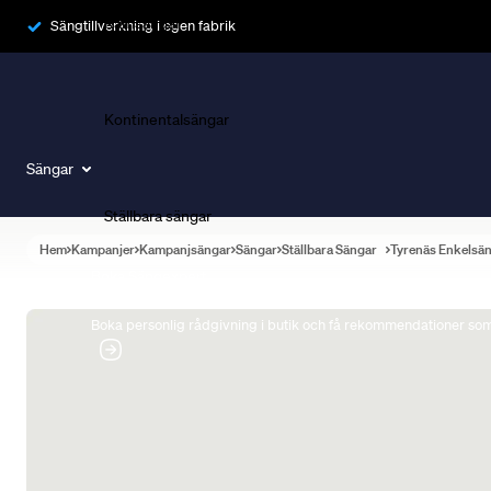
Ramsängar
Sängtillverkning i egen fabrik
Kontinentalsängar
Sängar
Ställbara sängar
Hem
Kampanjer
Kampanjsängar
Sängar
Ställbara Sängar
Tyrenäs Enkelsä
Boka Sängexpert
Boka personlig rådgivning i butik och få rekommendationer som 