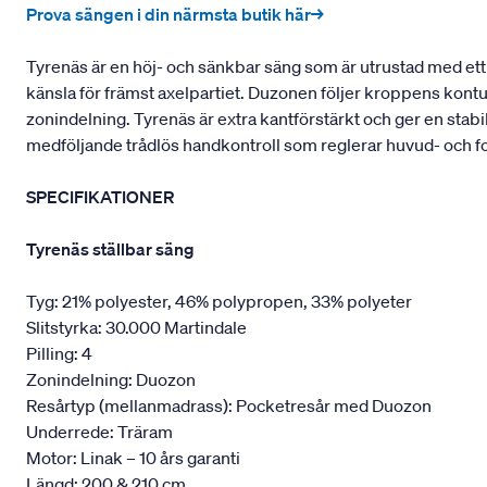
Prova sängen i din närmsta butik här→
Tyrenäs är en höj- och sänkbar säng som är utrustad med ett 
känsla för främst axelpartiet. Duzonen följer kroppens kont
zonindelning. Tyrenäs är extra kantförstärkt och ger en stabi
medföljande trådlös handkontroll som reglerar huvud- och f
SPECIFIKATIONER
Tyrenäs ställbar säng
Tyg: 21% polyester, 46% polypropen, 33% polyeter
Slitstyrka: 30.000 Martindale
Pilling: 4
Zonindelning: Duozon
Resårtyp (mellanmadrass): Pocketresår med Duozon
Underrede: Träram
Motor: Linak – 10 års garanti
Längd: 200 & 210 cm