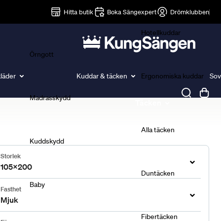
Lakan
Hitta butik
Boka Sängexpert
Drömklubben
Hotellkuddar
Örngott
läder
Kuddar & täcken
Ergonomiska kuddar
Sov
Madrasskydd
Täcken
Alla täcken
Kuddskydd
Storlek
105x200
Duntäcken
Baby
Fasthet
Mjuk
Fibertäcken