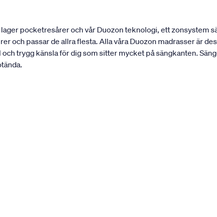
lager pocketresårer och vår Duozon teknologi, ett zonsystem sär
urer och passar de allra flesta. Alla våra Duozon madrasser är 
l och trygg känsla för dig som sitter mycket på sängkanten. Säng
otända.