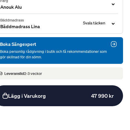
Färg
Anouk Alu
Bäddmadrass
Svala täcken
Bäddmadrass Lina
Boka Sängexpert
Boka personlig rådgivning i butik och få rekommendationer som
gör skillnad för din sömn.
Leveranstid
2-3 veckor
Lägg i Varukorg
47 990 kr