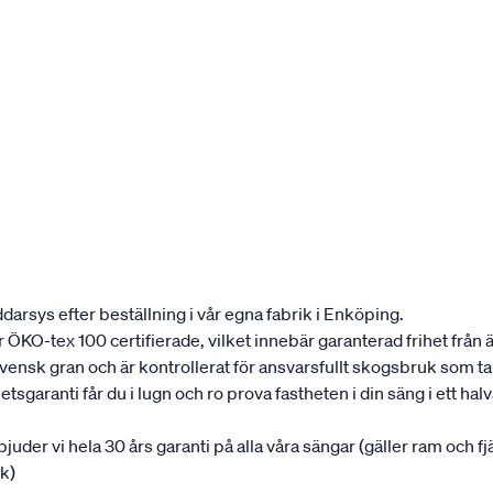
darsys efter beställning i vår egna fabrik i Enköping.
 är ÖKO-tex 100 certifierade, vilket innebär garanterad frihet fr
 svensk gran och är kontrollerat för ansvarsfullt skogsbruk som 
garanti får du i lugn och ro prova fastheten i din säng i ett halvår
rbjuder vi hela 30 års garanti på alla våra sängar (gäller ram och f
uk)