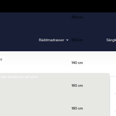
105 cm
Bäddmadrasser
120 cm
Sängk
ng
140 cm
gör skillnad för din sömn.
160 cm
180 cm