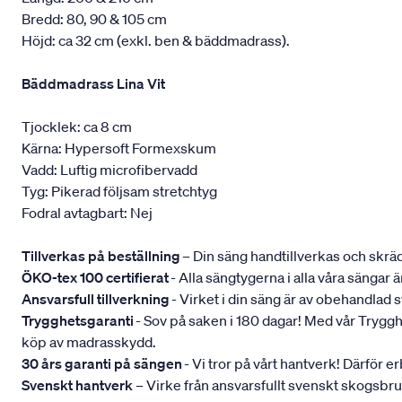
Bredd: 80, 90 & 105 cm
Höjd: ca 32 cm (exkl. ben & bäddmadrass).
Bäddmadrass Lina Vit
Tjocklek: ca 8 cm
Kärna: Hypersoft Formexskum
Vadd: Luftig microfibervadd
Tyg: Pikerad följsam stretchtyg
Fodral avtagbart: Nej
Tillverkas på beställning
– Din säng handtillverkas och skräd
ÖKO-tex 100 certifierat
- Alla sängtygerna i alla våra sängar
Ansvarsfull tillverkning
- Virket i din säng är av obehandlad
Trygghetsgaranti
- Sov på saken i 180 dagar! Med vår Trygghets
köp av madrasskydd.
30 års garanti på sängen
- Vi tror på vårt hantverk! Därför e
Svenskt hantverk
– Virke från ansvarsfullt svenskt skogsbr