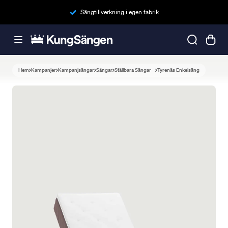
Sängtillverkning i egen fabrik
Hem
Kampanjer
Kampanjsängar
Sängar
Ställbara Sängar
Tyrenäs Enkelsäng