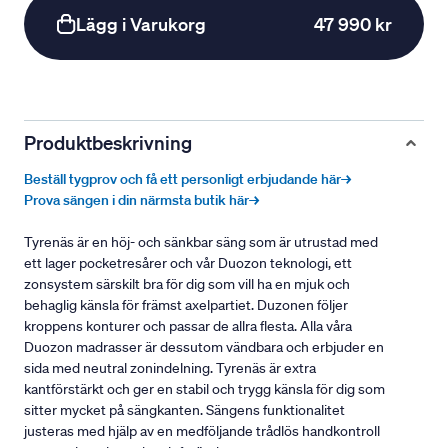
Lägg i Varukorg
47 990 kr
Produktbeskrivning
Beställ tygprov och få ett personligt erbjudande här→
Prova sängen i din närmsta butik här→
Tyrenäs är en höj- och sänkbar säng som är utrustad med
ett lager pocketresårer och vår Duozon teknologi, ett
zonsystem särskilt bra för dig som vill ha en mjuk och
behaglig känsla för främst axelpartiet. Duzonen följer
kroppens konturer och passar de allra flesta. Alla våra
Duozon madrasser är dessutom vändbara och erbjuder en
sida med neutral zonindelning. Tyrenäs är extra
kantförstärkt och ger en stabil och trygg känsla för dig som
sitter mycket på sängkanten. Sängens funktionalitet
justeras med hjälp av en medföljande trådlös handkontroll