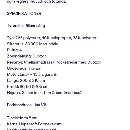
som reglerar huvud- och fotända.
SPECIFIKATIONER
Tyrenäs ställbar säng
Tyg: 21% polyester, 46% polypropen, 33% polyeter
Slitstyrka: 30.000 Martindale
Pilling: 4
Zonindelning: Duozon
Resårtyp (mellanmadrass): Pocketresår med Duozon
Underrede: Träram
Motor: Linak – 10 års garanti
Längd: 200 & 210 cm
Bredd: 80, 90 & 105 cm
Höjd: ca 32 cm (exkl. ben & bäddmadrass).
Bäddmadrass Lina Vit
Tjocklek: ca 8 cm
Kärna: Hypersoft Formexskum