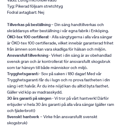
Vadd: Luftig microfibervadd
Tyg: Pikerad följsam stretchtyg
Fodral avtagbart: Nej
Tillverkas på beställning
– Din säng handtillverkas och
skräddarsys efter beställning i vår egna fabrik i Enköping.
ÖKO-tex 100 certifierat
- Alla sängtygerna i alla våra sängar
är ÖKO-tex 100 certifierade, vilket innebär garanterad frihet
från ämnen som kan vara skadliga för hälsan och miljön.
Ansvarsfull tillverkning
- Virket i din säng är av obehandlad
svensk gran och är kontrollerat för ansvarsfullt skogsbruk
som tar hänsyn till både människor och miljö.
Trygghetsgaranti
- Sov på saken i 180 dagar! Med vår
Trygghetsgaranti får du i lugn och ro prova fastheten i din
säng i ett halvår. Är du inte nöjd kan du alltid byta fasthet.
Gäller vid köp av madrasskydd.
30 års garanti på sängen
- Vi tror på vårt hantverk! Därför
erbjuder vi hela 30 års garanti på alla våra sängar (gäller ram
och fjäderbrott)
Svenskt hantverk
– Virke från ansvarsfullt svenskt
skogsbruk)