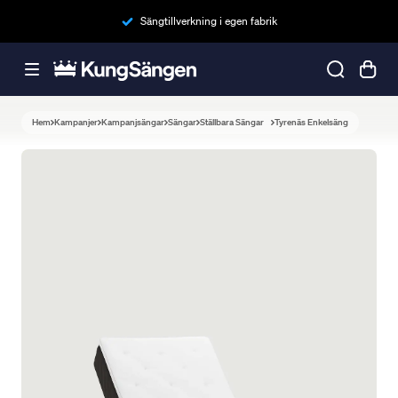
Sängtillverkning i egen fabrik
Hem
Kampanjer
Kampanjsängar
Sängar
Ställbara Sängar
Tyrenäs Enkelsäng