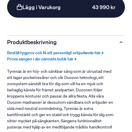
Lägg i Varukorg
43 990 kr
Produktbeskrivning
Beställ tygprov och få ett personligt erbjudande här→
Prova sängen i din närmsta butik här→
Tyrenäs är en höj- och sänkbar säng som är utrustad med
ett lager pocketresårer och vår Duozon teknologi, ett
zonsystem särskilt bra för dig som vill ha en mjuk och
behaglig känsla för främst axelpartiet. Duzonen följer
kroppens konturer och passar de allra flesta. Alla våra
Duozon madrasser är dessutom vändbara och erbjuder en
sida med neutral zonindelning. Tyrenäs är extra
kantförstärkt och ger en stabil och trygg känsla för dig som
sitter mycket på sängkanten. Sängens funktionalitet
justeras med hjälp av en medföljande trådlös handkontroll