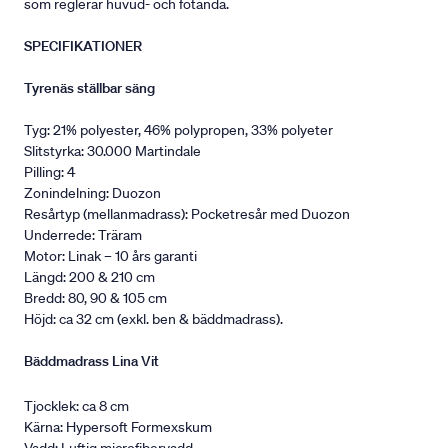
som reglerar huvud- och fotända.
SPECIFIKATIONER
Tyrenäs ställbar säng
Tyg: 21% polyester, 46% polypropen, 33% polyeter
Slitstyrka: 30.000 Martindale
Pilling: 4
Zonindelning: Duozon
Resårtyp (mellanmadrass): Pocketresår med Duozon
Underrede: Träram
Motor: Linak – 10 års garanti
Längd: 200 & 210 cm
Bredd: 80, 90 & 105 cm
Höjd: ca 32 cm (exkl. ben & bäddmadrass).
Bäddmadrass Lina Vit
Tjocklek: ca 8 cm
Kärna: Hypersoft Formexskum