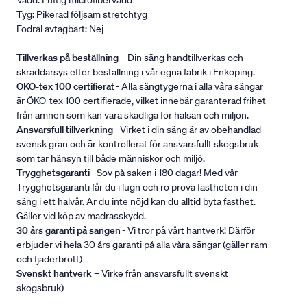
Vadd: Luftig microfibervadd
Tyg: Pikerad följsam stretchtyg
Fodral avtagbart: Nej
Tillverkas på beställning
– Din säng handtillverkas och
skräddarsys efter beställning i vår egna fabrik i Enköping.
ÖKO-tex 100 certifierat
- Alla sängtygerna i alla våra sängar
är ÖKO-tex 100 certifierade, vilket innebär garanterad frihet
från ämnen som kan vara skadliga för hälsan och miljön.
Ansvarsfull tillverkning
- Virket i din säng är av obehandlad
svensk gran och är kontrollerat för ansvarsfullt skogsbruk
som tar hänsyn till både människor och miljö.
Trygghetsgaranti
- Sov på saken i 180 dagar! Med vår
Trygghetsgaranti får du i lugn och ro prova fastheten i din
säng i ett halvår. Är du inte nöjd kan du alltid byta fasthet.
Gäller vid köp av madrasskydd.
30 års garanti på sängen
- Vi tror på vårt hantverk! Därför
erbjuder vi hela 30 års garanti på alla våra sängar (gäller ram
och fjäderbrott)
Svenskt hantverk
– Virke från ansvarsfullt svenskt
skogsbruk)