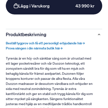
Lägg i Varukorg
43 990 kr
Produktbeskrivning
Beställ tygprov och få ett personligt erbjudande här→
Prova sängen i din närmsta butik här→
Tyrenäs är en höj- och sänkbar säng som är utrustad med
ett lager pocketresårer och vår Duozon teknologi, ett
zonsystem särskilt bra för dig som vill ha en mjuk och
behaglig känsla för främst axelpartiet. Duzonen följer
kroppens konturer och passar de allra flesta. Alla våra
Duozon madrasser är dessutom vändbara och erbjuder en
sida med neutral zonindelning. Tyrenäs är extra
kantförstärkt och ger en stabil och trygg känsla för dig som
sitter mycket på sängkanten. Sängens funktionalitet
justeras med hjälp av en medföljande trådlös handkontroll