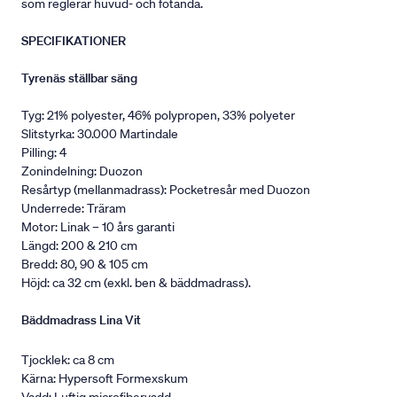
som reglerar huvud- och fotända.
SPECIFIKATIONER
Tyrenäs ställbar säng
Tyg: 21% polyester, 46% polypropen, 33% polyeter
Slitstyrka: 30.000 Martindale
Pilling: 4
Zonindelning: Duozon
Resårtyp (mellanmadrass): Pocketresår med Duozon
Underrede: Träram
Motor: Linak – 10 års garanti
Längd: 200 & 210 cm
Bredd: 80, 90 & 105 cm
Höjd: ca 32 cm (exkl. ben & bäddmadrass).
Bäddmadrass Lina Vit
Tjocklek: ca 8 cm
Kärna: Hypersoft Formexskum