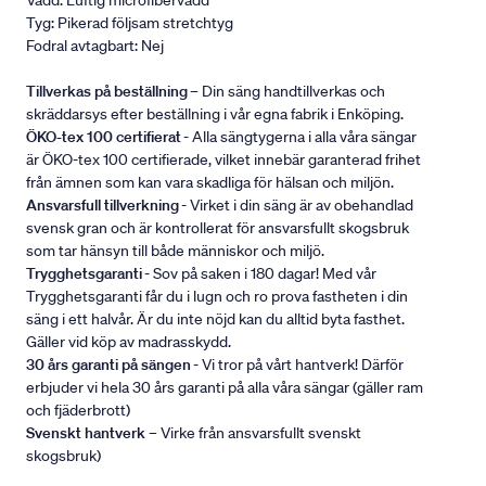
Vadd: Luftig microfibervadd
Tyg: Pikerad följsam stretchtyg
Fodral avtagbart: Nej
Tillverkas på beställning
– Din säng handtillverkas och
skräddarsys efter beställning i vår egna fabrik i Enköping.
ÖKO-tex 100 certifierat
- Alla sängtygerna i alla våra sängar
är ÖKO-tex 100 certifierade, vilket innebär garanterad frihet
från ämnen som kan vara skadliga för hälsan och miljön.
Ansvarsfull tillverkning
- Virket i din säng är av obehandlad
svensk gran och är kontrollerat för ansvarsfullt skogsbruk
som tar hänsyn till både människor och miljö.
Trygghetsgaranti
- Sov på saken i 180 dagar! Med vår
Trygghetsgaranti får du i lugn och ro prova fastheten i din
säng i ett halvår. Är du inte nöjd kan du alltid byta fasthet.
Gäller vid köp av madrasskydd.
30 års garanti på sängen
- Vi tror på vårt hantverk! Därför
erbjuder vi hela 30 års garanti på alla våra sängar (gäller ram
och fjäderbrott)
Svenskt hantverk
– Virke från ansvarsfullt svenskt
skogsbruk)