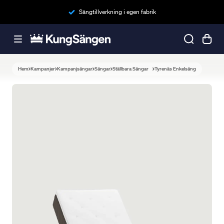
Sängtillverkning i egen fabrik
Hem
Kampanjer
Kampanjsängar
Sängar
Ställbara Sängar
Tyrenäs Enkelsäng