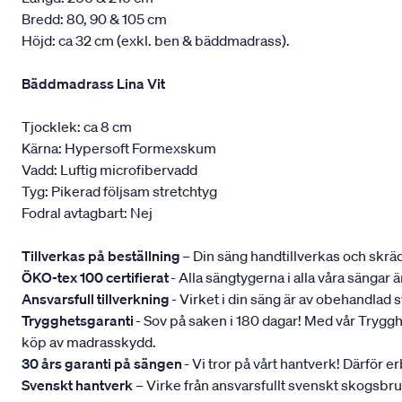
Bredd: 80, 90 & 105 cm
Höjd: ca 32 cm (exkl. ben & bäddmadrass).
Bäddmadrass Lina Vit
Tjocklek: ca 8 cm
Kärna: Hypersoft Formexskum
Vadd: Luftig microfibervadd
Tyg: Pikerad följsam stretchtyg
Fodral avtagbart: Nej
Tillverkas på beställning
– Din säng handtillverkas och skräd
ÖKO-tex 100 certifierat
- Alla sängtygerna i alla våra sängar
Ansvarsfull tillverkning
- Virket i din säng är av obehandlad
Trygghetsgaranti
- Sov på saken i 180 dagar! Med vår Trygghets
köp av madrasskydd.
30 års garanti på sängen
- Vi tror på vårt hantverk! Därför e
Svenskt hantverk
– Virke från ansvarsfullt svenskt skogsbr