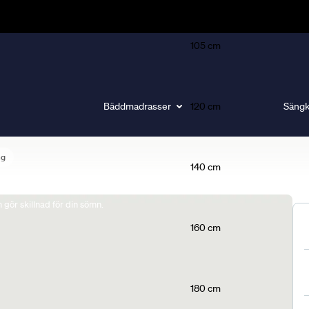
105 cm
Bäddmadrasser
120 cm
Sängk
ng
140 cm
gör skillnad för din sömn.
160 cm
180 cm