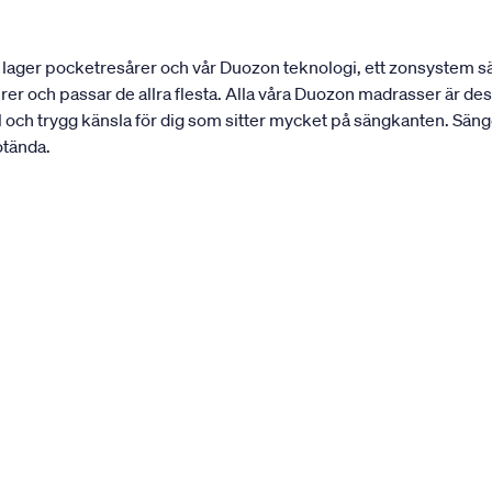
lager pocketresårer och vår Duozon teknologi, ett zonsystem sär
urer och passar de allra flesta. Alla våra Duozon madrasser är 
l och trygg känsla för dig som sitter mycket på sängkanten. Säng
otända.