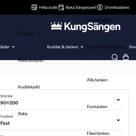
Lakan
Hitta butik
Boka Sängexpert
Drömklubben
Hotellkuddar
Örngott
läder
Kuddar & täcken
Ergonomiska kuddar
Sov
Madrasskydd
Täcken
Alla täcken
Kuddskydd
Storlek
90x200
Duntäcken
Baby
Fasthet
Fast
Fibertäcken