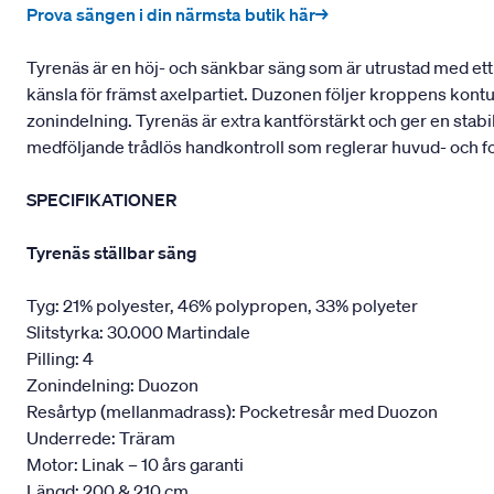
Prova sängen i din närmsta butik här→
Tyrenäs är en höj- och sänkbar säng som är utrustad med ett 
känsla för främst axelpartiet. Duzonen följer kroppens kont
zonindelning. Tyrenäs är extra kantförstärkt och ger en stabi
medföljande trådlös handkontroll som reglerar huvud- och f
SPECIFIKATIONER
Tyrenäs ställbar säng
Tyg: 21% polyester, 46% polypropen, 33% polyeter
Slitstyrka: 30.000 Martindale
Pilling: 4
Zonindelning: Duozon
Resårtyp (mellanmadrass): Pocketresår med Duozon
Underrede: Träram
Motor: Linak – 10 års garanti
Längd: 200 & 210 cm