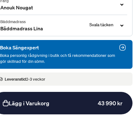
Färg
Anouk Nougat
Bäddmadrass
Svala täcken
Bäddmadrass Lina
Boka Sängexpert
Boka personlig rådgivning i butik och få rekommendationer som
gör skillnad för din sömn.
Leveranstid
2-3 veckor
Lägg i Varukorg
43 990 kr