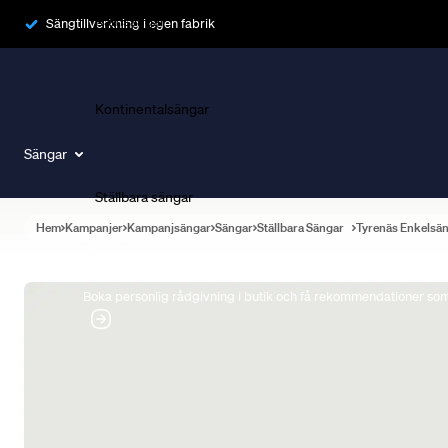
Ramsängar
Sängtillverkning i egen fabrik
Kontinentalsängar
Sängar
Ställbara sängar
Hem
Kampanjer
Kampanjsängar
Sängar
Ställbara Sängar
Tyrenäs Enkelsä
Boka Sängexpert
Boka personlig rådgivning i butik och få rekommendationer som 