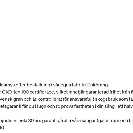
darsys efter beställning i vår egna fabrik i Enköping.
 är ÖKO-tex 100 certifierade, vilket innebär garanterad frihet fr
 svensk gran och är kontrollerat för ansvarsfullt skogsbruk som 
garanti får du i lugn och ro prova fastheten i din säng i ett halvår
rbjuder vi hela 30 års garanti på alla våra sängar (gäller ram och f
uk)