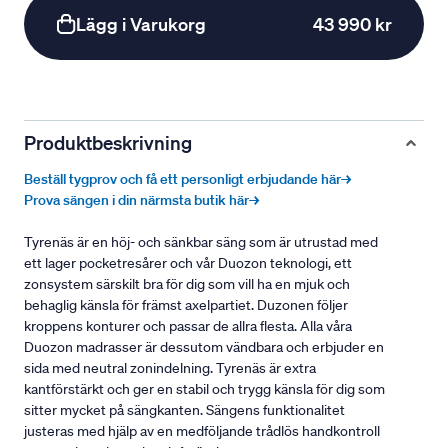
Lägg i Varukorg
43 990 kr
Produktbeskrivning
Beställ tygprov och få ett personligt erbjudande här→
Prova sängen i din närmsta butik här→
Tyrenäs är en höj- och sänkbar säng som är utrustad med
ett lager pocketresårer och vår Duozon teknologi, ett
zonsystem särskilt bra för dig som vill ha en mjuk och
behaglig känsla för främst axelpartiet. Duzonen följer
kroppens konturer och passar de allra flesta. Alla våra
Duozon madrasser är dessutom vändbara och erbjuder en
sida med neutral zonindelning. Tyrenäs är extra
kantförstärkt och ger en stabil och trygg känsla för dig som
sitter mycket på sängkanten. Sängens funktionalitet
justeras med hjälp av en medföljande trådlös handkontroll