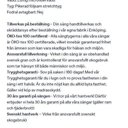
Vadd: Luftig microfibervadd
Tyg: Pikerad följsam stretchtyg
Fodral avtagbart: Nej
Tillverkas på beställning
– Din säng handtillverkas och
skräddarsys efter beställning i vår egna fabrik i Enköping.
ÖKO-tex 100 certifierat
- Alla sängtygerna i alla våra sängar
är ÖKO-tex 100 certifierade, vilket innebär garanterad frihet
från ämnen som kan vara skadliga för hälsan och miljön.
Ansvarsfull tillverkning
- Virket i din säng är av obehandlad
svensk gran och är kontrollerat för ansvarsfullt skogsbruk
som tar hänsyn till både människor och miljö.
Trygghetsgaranti
- Sov på saken i 180 dagar! Med vår
Trygghetsgaranti får du i lugn och ro prova fastheten i din
säng i ett halvår. Är du inte nöjd kan du alltid byta fasthet.
Gäller vid köp av madrasskydd.
30 års garanti på sängen
- Vi tror på vårt hantverk! Därför
erbjuder vi hela 30 års garanti på alla våra sängar (gäller ram
och fjäderbrott)
Svenskt hantverk
– Virke från ansvarsfullt svenskt
skogsbruk)