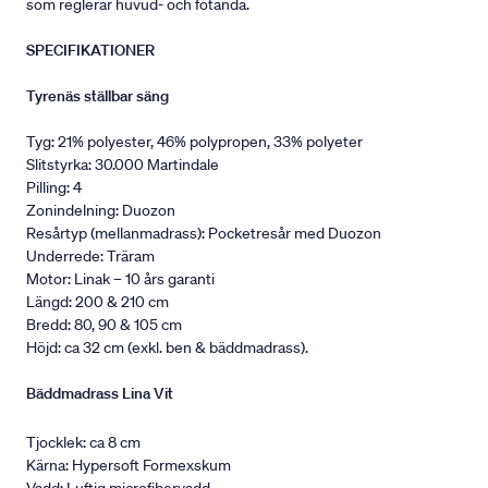
som reglerar huvud- och fotända.
SPECIFIKATIONER
Tyrenäs ställbar säng
Tyg: 21% polyester, 46% polypropen, 33% polyeter
Slitstyrka: 30.000 Martindale
Pilling: 4
Zonindelning: Duozon
Resårtyp (mellanmadrass): Pocketresår med Duozon
Underrede: Träram
Motor: Linak – 10 års garanti
Längd: 200 & 210 cm
Bredd: 80, 90 & 105 cm
Höjd: ca 32 cm (exkl. ben & bäddmadrass).
Bäddmadrass Lina Vit
Tjocklek: ca 8 cm
Kärna: Hypersoft Formexskum