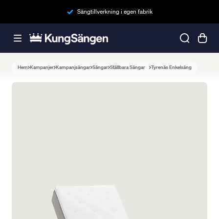
Sängtillverkning i egen fabrik
Hem
Kampanjer
Kampanjsängar
Sängar
Ställbara Sängar
Tyrenäs Enkelsäng