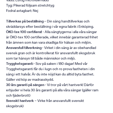
Vadd: Luftig microfibervadd
Tyg: Pikerad följsam stretchtyg
Fodral avtagbart: Nej
Tillverkas på beställning
– Din säng handtillverkas och
skräddarsys efter beställning i vår egna fabrik i Enköping.
ÖKO-tex 100 certifierat
- Alla sängtygerna i alla våra sängar
är ÖKO-tex 100 certifierade, vilket innebär garanterad frihet
från ämnen som kan vara skadliga för hälsan och miljön.
Ansvarsfull tillverkning
- Virket i din säng är av obehandlad
svensk gran och är kontrollerat för ansvarsfullt skogsbruk
som tar hänsyn till både människor och miljö.
Trygghetsgaranti
- Sov på saken i 180 dagar! Med vår
Trygghetsgaranti får du i lugn och ro prova fastheten i din
säng i ett halvår. Är du inte nöjd kan du alltid byta fasthet.
Gäller vid köp av madrasskydd.
30 års garanti på sängen
- Vi tror på vårt hantverk! Därför
erbjuder vi hela 30 års garanti på alla våra sängar (gäller ram
och fjäderbrott)
Svenskt hantverk
– Virke från ansvarsfullt svenskt
skogsbruk)