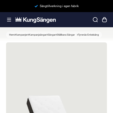
Sängtillverkning i egen fabrik
Hem
Kampanjer
Kampanjsängar
Sängar
Ställbara Sängar
Tyrenäs Enkelsäng