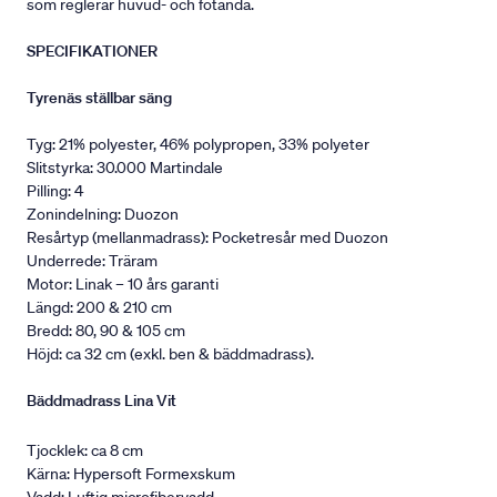
som reglerar huvud- och fotända.
SPECIFIKATIONER
Tyrenäs ställbar säng
Tyg: 21% polyester, 46% polypropen, 33% polyeter
Slitstyrka: 30.000 Martindale
Pilling: 4
Zonindelning: Duozon
Resårtyp (mellanmadrass): Pocketresår med Duozon
Underrede: Träram
Motor: Linak – 10 års garanti
Längd: 200 & 210 cm
Bredd: 80, 90 & 105 cm
Höjd: ca 32 cm (exkl. ben & bäddmadrass).
Bäddmadrass Lina Vit
Tjocklek: ca 8 cm
Kärna: Hypersoft Formexskum