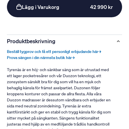
Lägg i Varukorg
42 990 kr
Produktbeskrivning
Beställ tygprov och få ett personligt erbjudande här→
Prova sängen i din närmsta butik här→
Tyrenäs är en höj- och sänkbar säng som är utrustad med
ett lager pocketresårer och vår Duozon teknologi, ett
zonsystem särskilt bra för dig som vill ha en mjuk och
behaglig känsla för främst axelpartiet. Duzonen följer
kroppens konturer och passar de allra flesta. Alla våra
Duozon madrasser är dessutom vändbara och erbjuder en
sida med neutral zonindelning. Tyrenäs är extra
kantförstärkt och ger en stabil och trygg känsla för dig som
sitter mycket på sängkanten. Sängens funktionalitet
justeras med hjälp av en medföljande trådlös handkontroll