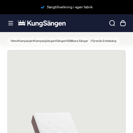
Sängtillverkning i egen fabrik
Hem
Kampanjer
Kampanjsängar
Sängar
Ställbara Sängar
Tyrenäs Enkelsäng