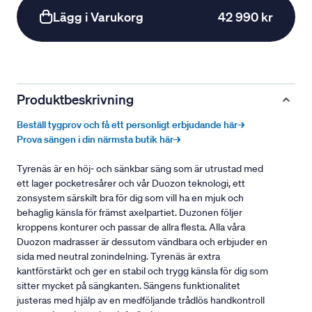
Lägg i Varukorg
42 990 kr
Produktbeskrivning
Beställ tygprov och få ett personligt erbjudande här→
Prova sängen i din närmsta butik här→
Tyrenäs är en höj- och sänkbar säng som är utrustad med
ett lager pocketresårer och vår Duozon teknologi, ett
zonsystem särskilt bra för dig som vill ha en mjuk och
behaglig känsla för främst axelpartiet. Duzonen följer
kroppens konturer och passar de allra flesta. Alla våra
Duozon madrasser är dessutom vändbara och erbjuder en
sida med neutral zonindelning. Tyrenäs är extra
kantförstärkt och ger en stabil och trygg känsla för dig som
sitter mycket på sängkanten. Sängens funktionalitet
justeras med hjälp av en medföljande trådlös handkontroll