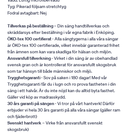
Vadd: Luftig microfibervadd
Tyg: Pikerad följsam stretchtyg
Fodral avtagbart: Nej
Tillverkas på beställning
– Din säng handtillverkas och
skräddarsys efter beställning i vår egna fabrik i Enköping.
ÖKO-tex 100 certifierat
- Alla sängtygerna i alla våra sängar
är ÖKO-tex 100 certifierade, vilket innebär garanterad frihet
från ämnen som kan vara skadliga för hälsan och miljön.
Ansvarsfull tillverkning
- Virket i din säng är av obehandlad
svensk gran och är kontrollerat för ansvarsfullt skogsbruk
som tar hänsyn till både människor och miljö.
Trygghetsgaranti
- Sov på saken i 180 dagar! Med vår
Trygghetsgaranti får du i lugn och ro prova fastheten i din
säng i ett halvår. Är du inte nöjd kan du alltid byta fasthet.
Gäller vid köp av madrasskydd.
30 års garanti på sängen
- Vi tror på vårt hantverk! Därför
erbjuder vi hela 30 års garanti på alla våra sängar (gäller ram
och fjäderbrott)
Svenskt hantverk
– Virke från ansvarsfullt svenskt
skogsbruk)