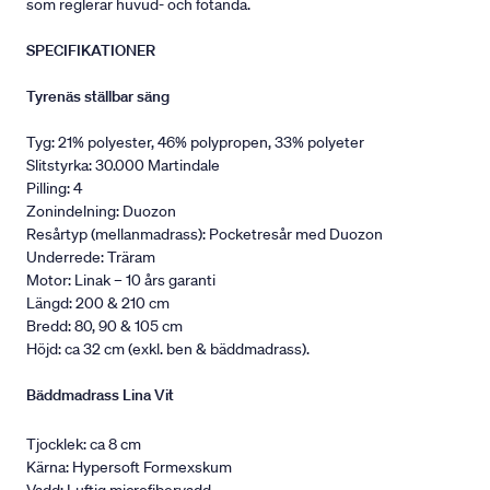
som reglerar huvud- och fotända.
SPECIFIKATIONER
Tyrenäs ställbar säng
Tyg: 21% polyester, 46% polypropen, 33% polyeter
Slitstyrka: 30.000 Martindale
Pilling: 4
Zonindelning: Duozon
Resårtyp (mellanmadrass): Pocketresår med Duozon
Underrede: Träram
Motor: Linak – 10 års garanti
Längd: 200 & 210 cm
Bredd: 80, 90 & 105 cm
Höjd: ca 32 cm (exkl. ben & bäddmadrass).
Bäddmadrass Lina Vit
Tjocklek: ca 8 cm
Kärna: Hypersoft Formexskum