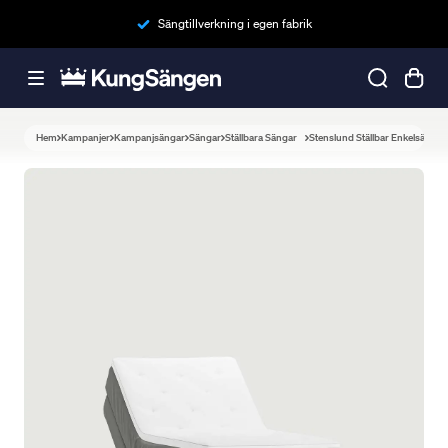
Sängtillverkning i egen fabrik
Hem
Kampanjer
Kampanjsängar
Sängar
Ställbara Sängar
Stenslund Ställbar Enkelsäng