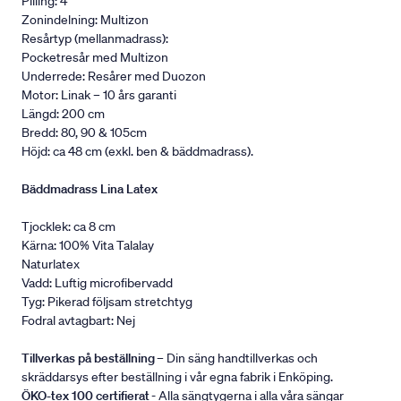
Pilling: 4
Zonindelning: Multizon
Resårtyp (mellanmadrass):
Pocketresår med Multizon
Underrede: Resårer med Duozon
Motor: Linak – 10 års garanti
Längd: 200 cm
Bredd: 80, 90 & 105cm
Höjd: ca 48 cm (exkl. ben & bäddmadrass).
Bäddmadrass Lina Latex
Tjocklek: ca 8 cm
Kärna: 100% Vita Talalay
Naturlatex
Vadd: Luftig microfibervadd
Tyg: Pikerad följsam stretchtyg
Fodral avtagbart: Nej
Tillverkas på beställning
– Din säng handtillverkas och
skräddarsys efter beställning i vår egna fabrik i Enköping.
ÖKO-tex 100 certifierat
- Alla sängtygerna i alla våra sängar