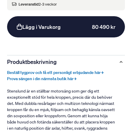
Leveranstid
2-3 veckor
Lägg i Varukorg
80 490 kr
Produktbeskrivning
Beställ tygprov och få ett personligt erbjudande här→
Prova sängen i din närmsta butik här→
Stenslund är en ställbar motorsäng som ger dig ett
exceptionellt stöd för hela kroppen, precis där du behöver
det. Med dubbla resårlager och multizon teknologi närmast
kroppen får du en mjuk, följsam och behaglig känsla oavsett
din sovposition eller kroppsform. Genom att kunna höja
både huvud och fotända säkerställer du att placera kroppen
i en naturlig position där axlar, höfter, svank, ryggradens