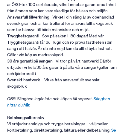
är ÖKO-tex 100 certifierade, vilket innebär garanterad frihet
från ämnen som kan vara skadliga för hälsan och miljön.
Ansvarsfull tillverkning
- Virket i din säng är av obehandlad
svensk gran och är kontrollerat för ansvarsfullt skogsbruk
som tar hänsyn till både människor och miljö.
Trygghetsgaranti
- Sov på saken i 180 dagar! Med vår
Trygghetsgaranti får du i lugn och ro prova fastheten i din
säng i ett halvår. Är du inte nöjd kan du alltid byta fasthet.
Gäller vid köp av madrasskydd.
30 års garanti på sängen
- Vi tror på vårt hantverk! Därför
erbjuder vi hela 30 års garanti på alla våra sängar (gäller ram
och fjäderbrott)
Svenskt hantverk
– Virke från ansvarsfullt svenskt
skogsbruk
OBS! Sängben ingår inte och köpes till separat.
Sängben
hittar du
här
.
Betalningsalternativ
Vi erbjuder smidiga och trygga betalningar – välj mellan
kortbetalning, direktbetalning, faktura eller delbetalning.
Se