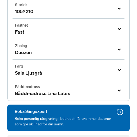
Storlek
105x210
Fasthet
Fast
Zoning
Duozon
Färg
Sala Ljusgrå
Bäddmadrass
Bäddmadrass Lina Latex
Boka Sängexpert
Boka personlig rådgivning i butik och få rekommendationer
som gör skillnad för din sömn.