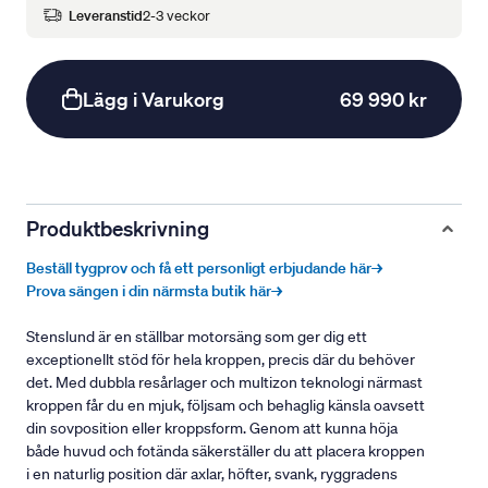
Leveranstid
2-3 veckor
Lägg i Varukorg
69 990 kr
Produktbeskrivning
Beställ tygprov och få ett personligt erbjudande här→
Prova sängen i din närmsta butik här→
Stenslund är en ställbar motorsäng som ger dig ett
exceptionellt stöd för hela kroppen, precis där du behöver
det. Med dubbla resårlager och multizon teknologi närmast
kroppen får du en mjuk, följsam och behaglig känsla oavsett
din sovposition eller kroppsform. Genom att kunna höja
både huvud och fotända säkerställer du att placera kroppen
i en naturlig position där axlar, höfter, svank, ryggradens