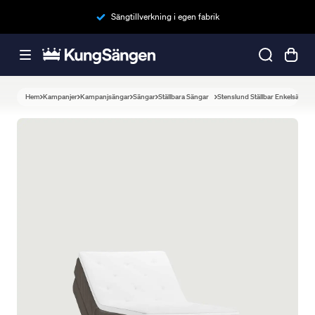
Sängtillverkning i egen fabrik
Hem
Kampanjer
Kampanjsängar
Sängar
Ställbara Sängar
Stenslund Ställbar Enkelsäng