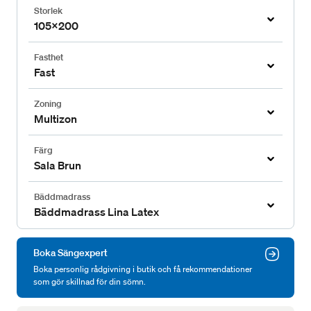
Storlek
105x200
Fasthet
Fast
Zoning
Multizon
Färg
Sala Brun
Bäddmadrass
Bäddmadrass Lina Latex
Boka Sängexpert
Boka personlig rådgivning i butik och få rekommendationer
som gör skillnad för din sömn.