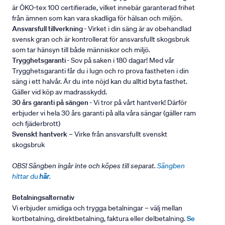
är ÖKO-tex 100 certifierade, vilket innebär garanterad frihet
från ämnen som kan vara skadliga för hälsan och miljön.
Ansvarsfull tillverkning
- Virket i din säng är av obehandlad
svensk gran och är kontrollerat för ansvarsfullt skogsbruk
som tar hänsyn till både människor och miljö.
Trygghetsgaranti
- Sov på saken i 180 dagar! Med vår
Trygghetsgaranti får du i lugn och ro prova fastheten i din
säng i ett halvår. Är du inte nöjd kan du alltid byta fasthet.
Gäller vid köp av madrasskydd.
30 års garanti på sängen
- Vi tror på vårt hantverk! Därför
erbjuder vi hela 30 års garanti på alla våra sängar (gäller ram
och fjäderbrott)
Svenskt hantverk
– Virke från ansvarsfullt svenskt
skogsbruk
OBS! Sängben ingår inte och köpes till separat.
Sängben
hittar du
här
.
Betalningsalternativ
Vi erbjuder smidiga och trygga betalningar – välj mellan
kortbetalning, direktbetalning, faktura eller delbetalning.
Se