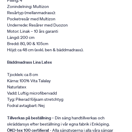
Pilling: 4
Zonindelning: Multizon
Resårtyp (mellanmadrass):
Pocketresår med Multizon
Underrede: Resårer med Duozon
Motor: Linak – 10 års garanti
Längd: 200 cm
Bredd: 80, 90 & 105cm
Höjd: ca 48 cm (exkl. ben & bäddmadrass).
Bäddmadrass Lina Latex
Tjocklek: ca 8 cm
Kärna: 100% Vita Talalay
Naturlatex
Vadd: Luftig microfibervadd
Tyg: Pikerad följsam stretchtyg
Fodral avtagbart: Nej
Tillverkas på beställning
– Din säng handtillverkas och
skräddarsys efter beställning i vår egna fabrik i Enköping.
ÖKO-tex 100 certifierat
- Alla sängtygerna i alla våra sängar