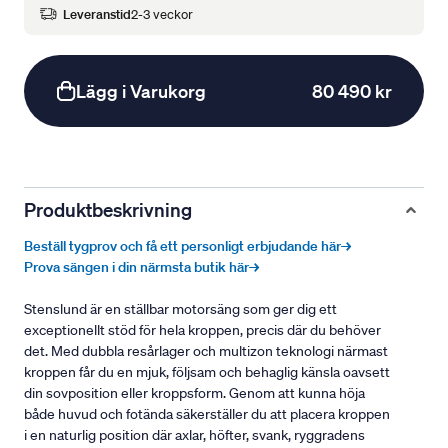
Leveranstid
2-3 veckor
Lägg i Varukorg
80 490 kr
Produktbeskrivning
Beställ tygprov och få ett personligt erbjudande här→
Prova sängen i din närmsta butik här→
Stenslund är en ställbar motorsäng som ger dig ett
exceptionellt stöd för hela kroppen, precis där du behöver
det. Med dubbla resårlager och multizon teknologi närmast
kroppen får du en mjuk, följsam och behaglig känsla oavsett
din sovposition eller kroppsform. Genom att kunna höja
både huvud och fotända säkerställer du att placera kroppen
i en naturlig position där axlar, höfter, svank, ryggradens