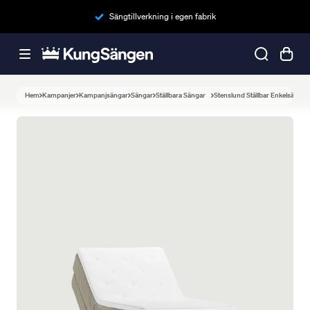
Sängtillverkning i egen fabrik
Hem
Kampanjer
Kampanjsängar
Sängar
Ställbara Sängar
Stenslund Ställbar Enkelsäng