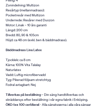
Pilling: 4
Zonindelning: Multizon
Resårtyp (mellanmadrass):
Pocketresår med Multizon
Underrede: Resårer med Duozon
Motor: Linak – 10 års garanti
Längd: 200 cm
Bredd: 80, 90 & 105cm
Höjd: ca 48 cm (exkl. ben & bäddmadrass).
Bäddmadrass Lina Latex
Tjocklek: ca 8 cm
Kärna: 100% Vita Talalay
Naturlatex
Vadd: Luftig microfibervadd
Tyg: Pikerad följsam stretchtyg
Fodral avtagbart: Nej
Tillverkas på beställning
– Din säng handtillverkas och
skräddarsys efter beställning i vår egna fabrik i Enköping.
ÖKO-tex 100 certifierat
- Alla sängtygerna i alla våra sängar