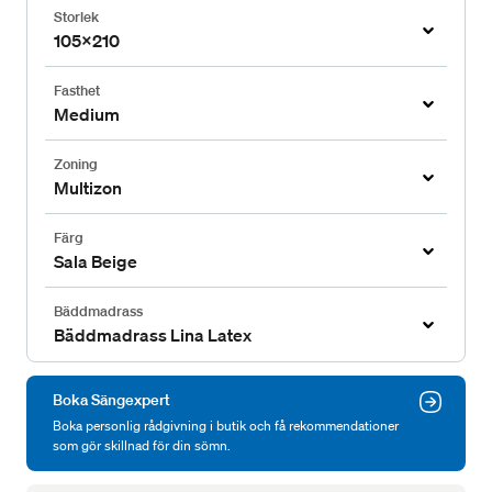
Storlek
105x210
Fasthet
Medium
Zoning
Multizon
Färg
Sala Beige
Bäddmadrass
Bäddmadrass Lina Latex
Boka Sängexpert
Boka personlig rådgivning i butik och få rekommendationer
som gör skillnad för din sömn.