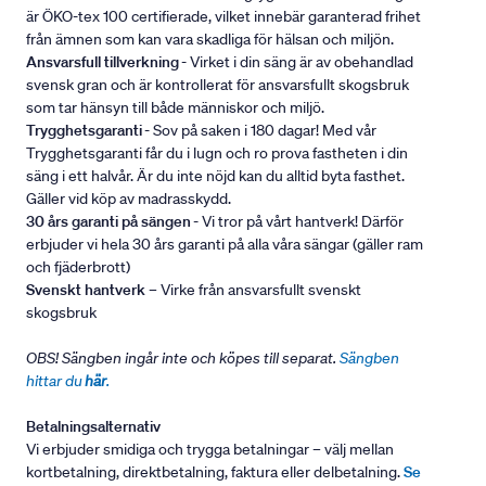
är ÖKO-tex 100 certifierade, vilket innebär garanterad frihet
från ämnen som kan vara skadliga för hälsan och miljön.
Ansvarsfull tillverkning
- Virket i din säng är av obehandlad
svensk gran och är kontrollerat för ansvarsfullt skogsbruk
som tar hänsyn till både människor och miljö.
Trygghetsgaranti
- Sov på saken i 180 dagar! Med vår
Trygghetsgaranti får du i lugn och ro prova fastheten i din
säng i ett halvår. Är du inte nöjd kan du alltid byta fasthet.
Gäller vid köp av madrasskydd.
30 års garanti på sängen
- Vi tror på vårt hantverk! Därför
erbjuder vi hela 30 års garanti på alla våra sängar (gäller ram
och fjäderbrott)
Svenskt hantverk
– Virke från ansvarsfullt svenskt
skogsbruk
OBS! Sängben ingår inte och köpes till separat.
Sängben
hittar du
här
.
Betalningsalternativ
Vi erbjuder smidiga och trygga betalningar – välj mellan
kortbetalning, direktbetalning, faktura eller delbetalning.
Se