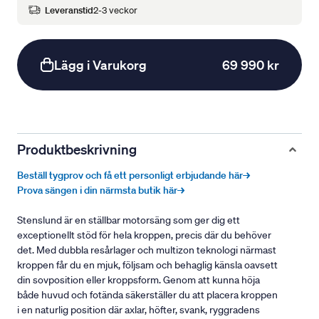
Leveranstid
2-3 veckor
Lägg i Varukorg
69 990 kr
Produktbeskrivning
Beställ tygprov och få ett personligt erbjudande här→
Prova sängen i din närmsta butik här→
Stenslund är en ställbar motorsäng som ger dig ett
exceptionellt stöd för hela kroppen, precis där du behöver
det. Med dubbla resårlager och multizon teknologi närmast
kroppen får du en mjuk, följsam och behaglig känsla oavsett
din sovposition eller kroppsform. Genom att kunna höja
både huvud och fotända säkerställer du att placera kroppen
i en naturlig position där axlar, höfter, svank, ryggradens