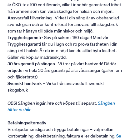
är ÖKO-tex 100 certifierade, vilket innebär garanterad frihet
från ämnen som kan vara skadliga för hälsan och miljön.
Ansvarsfull tillverkning
- Virket i din säng är av obehandlad
svensk gran och är kontrollerat för ansvarsfullt skogsbruk
som tar hänsyn till både människor och miljö.
Trygghetsgaranti
- Sov på saken i 180 dagar! Med vår
Trygghetsgaranti får du i lugn och ro prova fastheten i din
säng i ett halvår. Är du inte nöjd kan du alltid byta fasthet.
Gäller vid köp av madrasskydd.
30 års garanti på sängen
- Vi tror på vårt hantverk! Därför
erbjuder vi hela 30 års garanti på alla våra sängar (gäller ram
och fjäderbrott)
Svenskt hantverk
– Virke från ansvarsfullt svenskt
skogsbruk
OBS! Sängben ingår inte och köpes till separat.
Sängben
hittar du
här
.
Betalningsalternativ
Vi erbjuder smidiga och trygga betalningar – välj mellan
kortbetalning, direktbetalning, faktura eller delbetalning.
Se