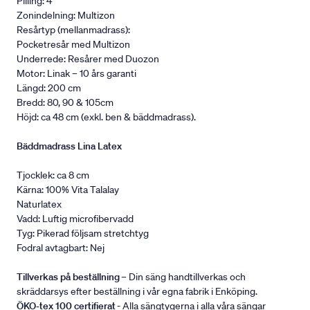
Pilling: 4
Zonindelning: Multizon
Resårtyp (mellanmadrass):
Pocketresår med Multizon
Underrede: Resårer med Duozon
Motor: Linak – 10 års garanti
Längd: 200 cm
Bredd: 80, 90 & 105cm
Höjd: ca 48 cm (exkl. ben & bäddmadrass).
Bäddmadrass Lina Latex
Tjocklek: ca 8 cm
Kärna: 100% Vita Talalay
Naturlatex
Vadd: Luftig microfibervadd
Tyg: Pikerad följsam stretchtyg
Fodral avtagbart: Nej
Tillverkas på beställning
– Din säng handtillverkas och
skräddarsys efter beställning i vår egna fabrik i Enköping.
ÖKO-tex 100 certifierat
- Alla sängtygerna i alla våra sängar