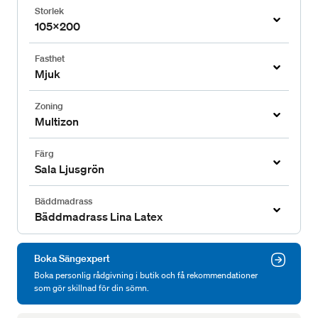
Storlek
105x200
Fasthet
Mjuk
Zoning
Multizon
Färg
Sala Ljusgrön
Bäddmadrass
Bäddmadrass Lina Latex
Boka Sängexpert
Boka personlig rådgivning i butik och få rekommendationer
som gör skillnad för din sömn.