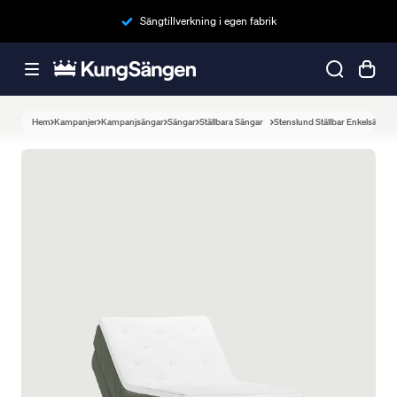
Sängtillverkning i egen fabrik
Hem
Kampanjer
Kampanjsängar
Sängar
Ställbara Sängar
Stenslund Ställbar Enkelsäng