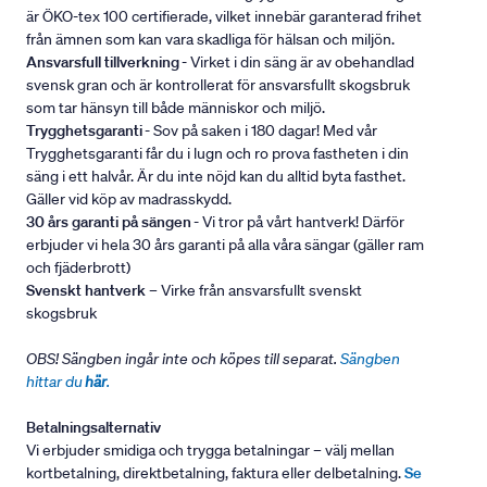
är ÖKO-tex 100 certifierade, vilket innebär garanterad frihet
från ämnen som kan vara skadliga för hälsan och miljön.
Ansvarsfull tillverkning
- Virket i din säng är av obehandlad
svensk gran och är kontrollerat för ansvarsfullt skogsbruk
som tar hänsyn till både människor och miljö.
Trygghetsgaranti
- Sov på saken i 180 dagar! Med vår
Trygghetsgaranti får du i lugn och ro prova fastheten i din
säng i ett halvår. Är du inte nöjd kan du alltid byta fasthet.
Gäller vid köp av madrasskydd.
30 års garanti på sängen
- Vi tror på vårt hantverk! Därför
erbjuder vi hela 30 års garanti på alla våra sängar (gäller ram
och fjäderbrott)
Svenskt hantverk
– Virke från ansvarsfullt svenskt
skogsbruk
OBS! Sängben ingår inte och köpes till separat.
Sängben
hittar du
här
.
Betalningsalternativ
Vi erbjuder smidiga och trygga betalningar – välj mellan
kortbetalning, direktbetalning, faktura eller delbetalning.
Se