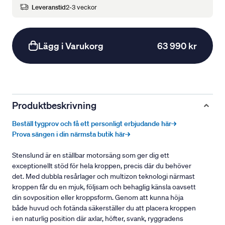
Leveranstid
2-3 veckor
Lägg i Varukorg
63 990 kr
Produktbeskrivning
Beställ tygprov och få ett personligt erbjudande här→
Prova sängen i din närmsta butik här→
Stenslund är en ställbar motorsäng som ger dig ett
exceptionellt stöd för hela kroppen, precis där du behöver
det. Med dubbla resårlager och multizon teknologi närmast
kroppen får du en mjuk, följsam och behaglig känsla oavsett
din sovposition eller kroppsform. Genom att kunna höja
både huvud och fotända säkerställer du att placera kroppen
i en naturlig position där axlar, höfter, svank, ryggradens