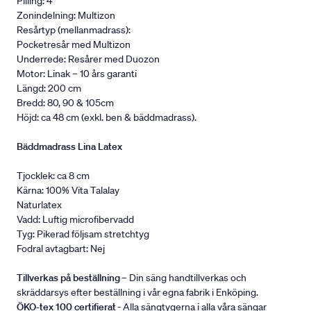
Pilling: 4
Zonindelning: Multizon
Resårtyp (mellanmadrass):
Pocketresår med Multizon
Underrede: Resårer med Duozon
Motor: Linak – 10 års garanti
Längd: 200 cm
Bredd: 80, 90 & 105cm
Höjd: ca 48 cm (exkl. ben & bäddmadrass).
Bäddmadrass Lina Latex
Tjocklek: ca 8 cm
Kärna: 100% Vita Talalay
Naturlatex
Vadd: Luftig microfibervadd
Tyg: Pikerad följsam stretchtyg
Fodral avtagbart: Nej
Tillverkas på beställning
– Din säng handtillverkas och
skräddarsys efter beställning i vår egna fabrik i Enköping.
ÖKO-tex 100 certifierat
- Alla sängtygerna i alla våra sängar