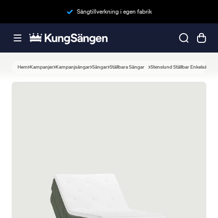
Sängtillverkning i egen fabrik
Hem
Kampanjer
Kampanjsängar
Sängar
Ställbara Sängar
Stenslund Ställbar Enkelsäng