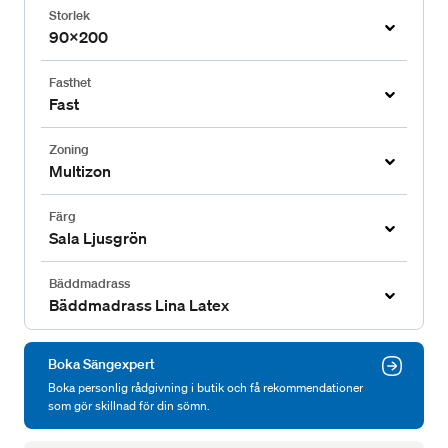
Storlek
90x200
Fasthet
Fast
Zoning
Multizon
Färg
Sala Ljusgrön
Bäddmadrass
Bäddmadrass Lina Latex
Boka Sängexpert
Boka personlig rådgivning i butik och få rekommendationer
som gör skillnad för din sömn.