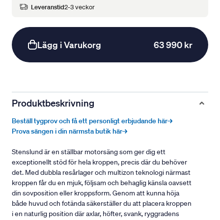
Leveranstid
2-3 veckor
Lägg i Varukorg
63 990 kr
Produktbeskrivning
Beställ tygprov och få ett personligt erbjudande här→
Prova sängen i din närmsta butik här→
Stenslund är en ställbar motorsäng som ger dig ett
exceptionellt stöd för hela kroppen, precis där du behöver
det. Med dubbla resårlager och multizon teknologi närmast
kroppen får du en mjuk, följsam och behaglig känsla oavsett
din sovposition eller kroppsform. Genom att kunna höja
både huvud och fotända säkerställer du att placera kroppen
i en naturlig position där axlar, höfter, svank, ryggradens