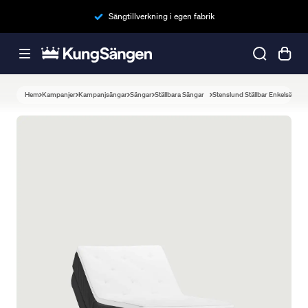
Sängtillverkning i egen fabrik
Hem
Kampanjer
Kampanjsängar
Sängar
Ställbara Sängar
Stenslund Ställbar Enkelsäng