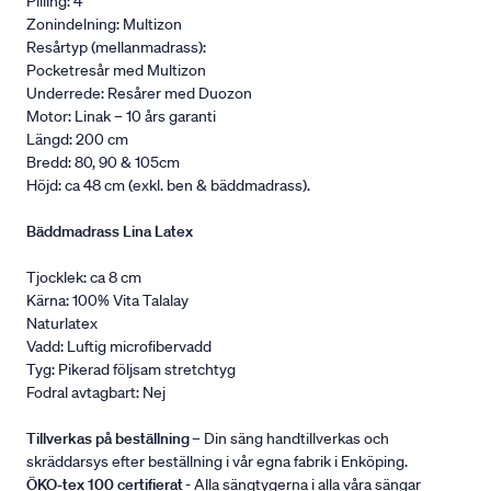
Pilling: 4
Zonindelning: Multizon
Resårtyp (mellanmadrass):
Pocketresår med Multizon
Underrede: Resårer med Duozon
Motor: Linak – 10 års garanti
Längd: 200 cm
Bredd: 80, 90 & 105cm
Höjd: ca 48 cm (exkl. ben & bäddmadrass).
Bäddmadrass Lina Latex
Tjocklek: ca 8 cm
Kärna: 100% Vita Talalay
Naturlatex
Vadd: Luftig microfibervadd
Tyg: Pikerad följsam stretchtyg
Fodral avtagbart: Nej
Tillverkas på beställning
– Din säng handtillverkas och
skräddarsys efter beställning i vår egna fabrik i Enköping.
ÖKO-tex 100 certifierat
- Alla sängtygerna i alla våra sängar