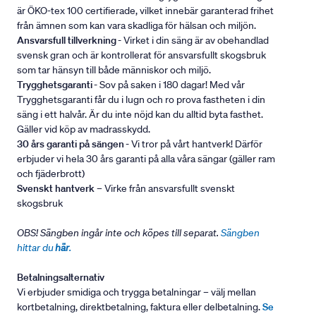
är ÖKO-tex 100 certifierade, vilket innebär garanterad frihet
från ämnen som kan vara skadliga för hälsan och miljön.
Ansvarsfull tillverkning
- Virket i din säng är av obehandlad
svensk gran och är kontrollerat för ansvarsfullt skogsbruk
som tar hänsyn till både människor och miljö.
Trygghetsgaranti
- Sov på saken i 180 dagar! Med vår
Trygghetsgaranti får du i lugn och ro prova fastheten i din
säng i ett halvår. Är du inte nöjd kan du alltid byta fasthet.
Gäller vid köp av madrasskydd.
30 års garanti på sängen
- Vi tror på vårt hantverk! Därför
erbjuder vi hela 30 års garanti på alla våra sängar (gäller ram
och fjäderbrott)
Svenskt hantverk
– Virke från ansvarsfullt svenskt
skogsbruk
OBS! Sängben ingår inte och köpes till separat.
Sängben
hittar du
här
.
Betalningsalternativ
Vi erbjuder smidiga och trygga betalningar – välj mellan
kortbetalning, direktbetalning, faktura eller delbetalning.
Se