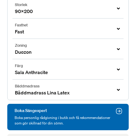
Storlek
90x200
Fasthet
Fast
Zoning
Duozon
Färg
Sala Anthracite
Bäddmadrass
Bäddmadrass Lina Latex
Boka Sängexpert
Boka personlig rådgivning i butik och få rekommendationer
som gör skillnad för din sömn.