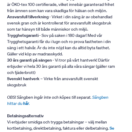
är ÖKO-tex 100 certifierade, vilket innebär garanterad frihet
från ämnen som kan vara skadliga för hälsan och miljön.
Ansvarsfull tillverkning
- Virket i din säng är av obehandlad
svensk gran och är kontrollerat för ansvarsfullt skogsbruk
som tar hänsyn till både människor och miljö.
Trygghetsgaranti
- Sov på saken i 180 dagar! Med vår
Trygghetsgaranti får du i lugn och ro prova fastheten i din
säng i ett halvår. Är du inte nöjd kan du alltid byta fasthet.
Gäller vid köp av madrasskydd.
30 års garanti på sängen
- Vi tror på vårt hantverk! Därför
erbjuder vi hela 30 års garanti på alla våra sängar (gäller ram
och fjäderbrott)
Svenskt hantverk
– Virke från ansvarsfullt svenskt
skogsbruk
OBS! Sängben ingår inte och köpes till separat.
Sängben
hittar du
här
.
Betalningsalternativ
Vi erbjuder smidiga och trygga betalningar – välj mellan
kortbetalning, direktbetalning, faktura eller delbetalning.
Se