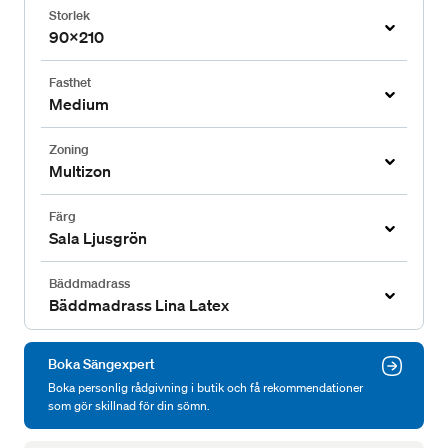
Storlek
90x210
Fasthet
Medium
Zoning
Multizon
Färg
Sala Ljusgrön
Bäddmadrass
Bäddmadrass Lina Latex
Boka Sängexpert
Boka personlig rådgivning i butik och få rekommendationer
som gör skillnad för din sömn.