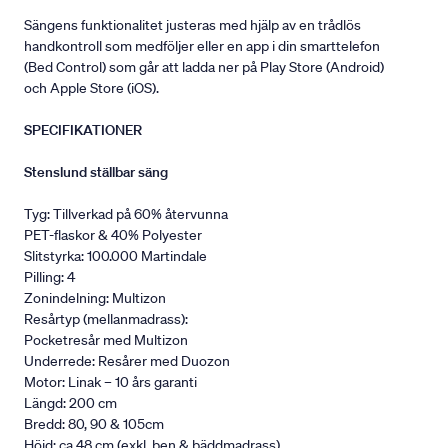
Sängens funktionalitet justeras med hjälp av en trådlös
handkontroll som medföljer eller en app i din smarttelefon
(Bed Control) som går att ladda ner på Play Store (Android)
och Apple Store (iOS).
SPECIFIKATIONER
Stenslund ställbar säng
Tyg: Tillverkad på 60% återvunna
PET-flaskor & 40% Polyester
Slitstyrka: 100.000 Martindale
Pilling: 4
Zonindelning: Multizon
Resårtyp (mellanmadrass):
Pocketresår med Multizon
Underrede: Resårer med Duozon
Motor: Linak – 10 års garanti
Längd: 200 cm
Bredd: 80, 90 & 105cm
Höjd: ca 48 cm (exkl. ben & bäddmadrass).