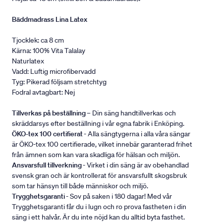
Bäddmadrass Lina Latex
Tjocklek: ca 8 cm
Kärna: 100% Vita Talalay
Naturlatex
Vadd: Luftig microfibervadd
Tyg: Pikerad följsam stretchtyg
Fodral avtagbart: Nej
Tillverkas på beställning
– Din säng handtillverkas och
skräddarsys efter beställning i vår egna fabrik i Enköping.
ÖKO-tex 100 certifierat
- Alla sängtygerna i alla våra sängar
är ÖKO-tex 100 certifierade, vilket innebär garanterad frihet
från ämnen som kan vara skadliga för hälsan och miljön.
Ansvarsfull tillverkning
- Virket i din säng är av obehandlad
svensk gran och är kontrollerat för ansvarsfullt skogsbruk
som tar hänsyn till både människor och miljö.
Trygghetsgaranti
- Sov på saken i 180 dagar! Med vår
Trygghetsgaranti får du i lugn och ro prova fastheten i din
säng i ett halvår. Är du inte nöjd kan du alltid byta fasthet.