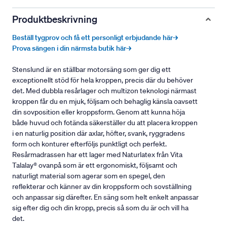
Produktbeskrivning
Beställ tygprov och få ett personligt erbjudande här→
Prova sängen i din närmsta butik här→
Stenslund är en ställbar motorsäng som ger dig ett
exceptionellt stöd för hela kroppen, precis där du behöver
det. Med dubbla resårlager och multizon teknologi närmast
kroppen får du en mjuk, följsam och behaglig känsla oavsett
din sovposition eller kroppsform. Genom att kunna höja
både huvud och fotända säkerställer du att placera kroppen
i en naturlig position där axlar, höfter, svank, ryggradens
form och konturer efterföljs punktligt och perfekt.
Resårmadrassen har ett lager med Naturlatex från Vita
Talalay® ovanpå som är ett ergonomiskt, följsamt och
naturligt material som agerar som en spegel, den
reflekterar och känner av din kroppsform och sovställning
och anpassar sig därefter. En säng som helt enkelt anpassar
sig efter dig och din kropp, precis så som du är och vill ha
det.