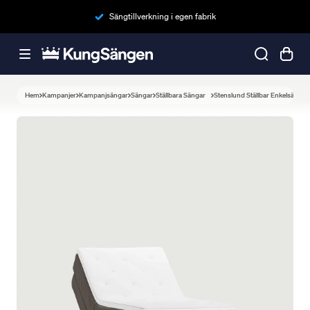
Sängtillverkning i egen fabrik
Hem
Kampanjer
Kampanjsängar
Sängar
Ställbara Sängar
Stenslund Ställbar Enkelsäng