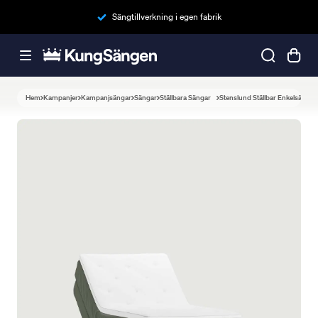
Sängtillverkning i egen fabrik
Hem
Kampanjer
Kampanjsängar
Sängar
Ställbara Sängar
Stenslund Ställbar Enkelsäng