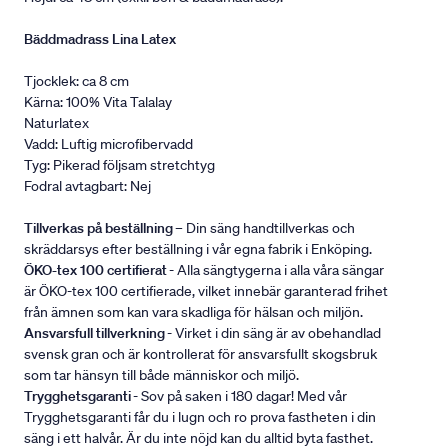
Bäddmadrass Lina Latex
Tjocklek: ca 8 cm
Kärna: 100% Vita Talalay
Naturlatex
Vadd: Luftig microfibervadd
Tyg: Pikerad följsam stretchtyg
Fodral avtagbart: Nej
Tillverkas på beställning
– Din säng handtillverkas och
skräddarsys efter beställning i vår egna fabrik i Enköping.
ÖKO-tex 100 certifierat
- Alla sängtygerna i alla våra sängar
är ÖKO-tex 100 certifierade, vilket innebär garanterad frihet
från ämnen som kan vara skadliga för hälsan och miljön.
Ansvarsfull tillverkning
- Virket i din säng är av obehandlad
svensk gran och är kontrollerat för ansvarsfullt skogsbruk
som tar hänsyn till både människor och miljö.
Trygghetsgaranti
- Sov på saken i 180 dagar! Med vår
Trygghetsgaranti får du i lugn och ro prova fastheten i din
säng i ett halvår. Är du inte nöjd kan du alltid byta fasthet.