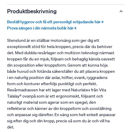
Produktbeskrivning
Beställ tygprov och få ett personligt erbjudande här→
Prova sängen i din närmsta butik här→
Stenslund är en ställbar motorsäng som ger dig ett
exceptionellt stöd för hela kroppen, precis där du behöver
det. Med dubbla resårlager och multizon teknologi närmast
kroppen får du en mjuk, följsam och behaglig känsla oavsett
din sovposition eller kroppsform. Genom att kunna höja
både huvud och fotända säkerställer du att placera kroppen
i en naturlig position där axlar, höfter, svank, ryggradens
form och konturer efterföljs punktligt och perfekt.
Resårmadrassen har ett lager med Naturlatex från Vita
Talalay® ovanpå som är ett ergonomiskt, följsamt och
naturligt material som agerar som en spegel, den
reflekterar och känner av din kroppsform och sovställning
och anpassar sig därefter. En säng som helt enkelt anpassar
sig efter dig och din kropp, precis så som du är och vill ha
det.