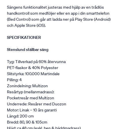
Sängens funktionalitet justeras med hjälp av en trådlös
handkontroll som medföljer eller en app i din smarttelefon
(Bed Control) som går att ladda ner på Play Store (Android)
och Apple Store (iOS).
SPECIFIKATIONER
Stenslund ställbar säng
Tyg: Tillverkad på 60% återvunna
PET-flaskor & 40% Polyester
Slitstyrka: 100.000 Martindale
Pilling: 4
Zonindelning: Multizon
Resårtyp (mellanmadrass):
Pocketresår med Multizon
Underrede: Resårer med Duozon
Motor: Linak – 10 års garanti
Längd: 200 cm
Bredd: 80, 90 & 105cm
Höjd: ca 48 cm (exkl. ben & bäddmadrass).