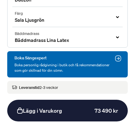
Färg
Sala Ljusgrön
Bäddmadrass
Bäddmadrass Lina Latex
Boka Sängexpert
Boka personlig rådgivning i butik och få rekommendationer
som gör skillnad för din sömn.
Leveranstid
2-3 veckor
Lägg i Varukorg
73 490 kr