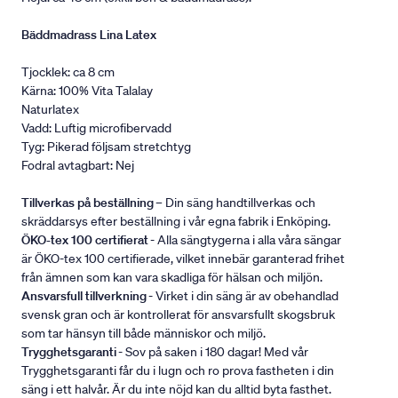
Bäddmadrass Lina Latex
Tjocklek: ca 8 cm
Kärna: 100% Vita Talalay
Naturlatex
Vadd: Luftig microfibervadd
Tyg: Pikerad följsam stretchtyg
Fodral avtagbart: Nej
Tillverkas på beställning
– Din säng handtillverkas och
skräddarsys efter beställning i vår egna fabrik i Enköping.
ÖKO-tex 100 certifierat
- Alla sängtygerna i alla våra sängar
är ÖKO-tex 100 certifierade, vilket innebär garanterad frihet
från ämnen som kan vara skadliga för hälsan och miljön.
Ansvarsfull tillverkning
- Virket i din säng är av obehandlad
svensk gran och är kontrollerat för ansvarsfullt skogsbruk
som tar hänsyn till både människor och miljö.
Trygghetsgaranti
- Sov på saken i 180 dagar! Med vår
Trygghetsgaranti får du i lugn och ro prova fastheten i din
säng i ett halvår. Är du inte nöjd kan du alltid byta fasthet.