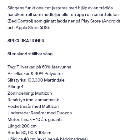
Sängens funktionalitet justeras med hjälp av en trådlös
handkontroll som medföljer eller en app i din smarttelefon
(Bed Control) som går att ladda ner på Play Store (Android)
och Apple Store (iOS).
SPECIFIKATIONER
Stenslund ställbar säng
Tyg: Tillverkad på 60% återvunna
PET-flaskor & 40% Polyester
Slitstyrka: 100.000 Martindale
Pilling: 4
Zonindelning: Multizon
Resårtyp (mellanmadrass):
Pocketresår med Multizon
Underrede: Resårer med Duozon
Motor: Linak – 10 års garanti
Längd: 200 cm
Bredd: 80, 90 & 105cm
Höjd: ca 48 cm (exkl. ben & bäddmadrass).