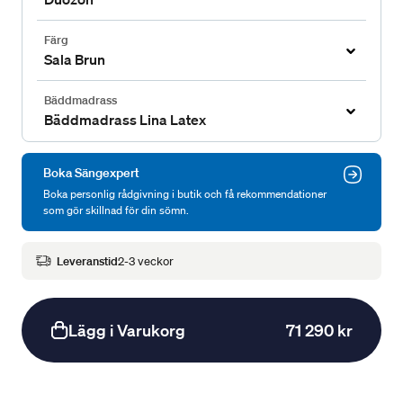
Färg
Sala Brun
Bäddmadrass
Bäddmadrass Lina Latex
Boka Sängexpert
Boka personlig rådgivning i butik och få rekommendationer
som gör skillnad för din sömn.
Leveranstid
2-3 veckor
Lägg i Varukorg
71 290 kr