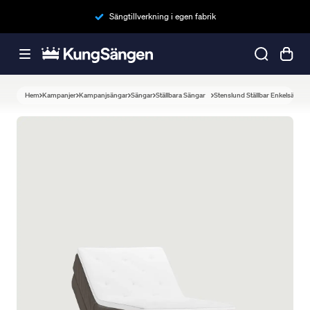
Sängtillverkning i egen fabrik
Hem
Kampanjer
Kampanjsängar
Sängar
Ställbara Sängar
Stenslund Ställbar Enkelsäng