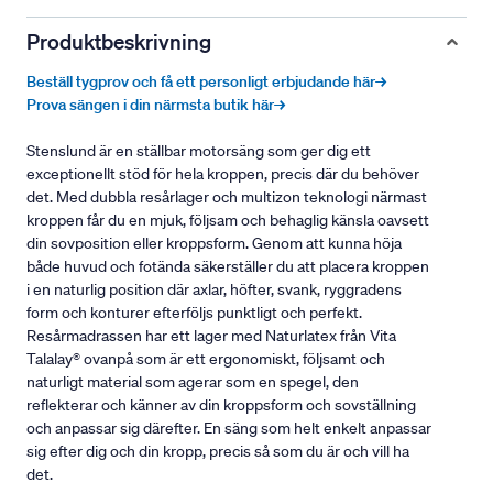
Produktbeskrivning
Beställ tygprov och få ett personligt erbjudande här→
Prova sängen i din närmsta butik här→
Stenslund är en ställbar motorsäng som ger dig ett
exceptionellt stöd för hela kroppen, precis där du behöver
det. Med dubbla resårlager och multizon teknologi närmast
kroppen får du en mjuk, följsam och behaglig känsla oavsett
din sovposition eller kroppsform. Genom att kunna höja
både huvud och fotända säkerställer du att placera kroppen
i en naturlig position där axlar, höfter, svank, ryggradens
form och konturer efterföljs punktligt och perfekt.
Resårmadrassen har ett lager med Naturlatex från Vita
Talalay® ovanpå som är ett ergonomiskt, följsamt och
naturligt material som agerar som en spegel, den
reflekterar och känner av din kroppsform och sovställning
och anpassar sig därefter. En säng som helt enkelt anpassar
sig efter dig och din kropp, precis så som du är och vill ha
det.