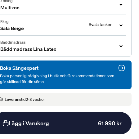
Zoning
Multizon
Färg
Svala täcken
Sala Beige
Bäddmadrass
Bäddmadrass Lina Latex
Boka Sängexpert
Boka personlig rådgivning i butik och få rekommendationer som
gör skillnad för din sömn.
Leveranstid
2-3 veckor
Lägg i Varukorg
61 990 kr