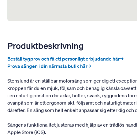
Produktbeskrivning
Beställ tygprov och få ett personligt erbjudande här→
Prova sängen i din närmsta butik här→
Stenslund är en ställbar motorsäng som ger dig ett exceptio
kroppen får du en mjuk, följsam och behaglig känsla oavsett
i en naturlig position där axlar, höfter, svank, ryggradens fo
ovanpå som är ett ergonomiskt, följsamt och naturligt mater
därefter. En säng som helt enkelt anpassar sig efter dig och d
Sängens funktionalitet justeras med hjälp av en trådlös handk
Apple Store (iOS).