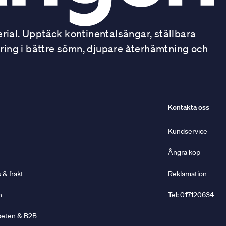
ial. Upptäck kontinentalsängar, ställbara
ring i bättre sömn, djupare återhämtning och
Kontakta oss
Kundservice
Ångra köp
& frakt
Reklamation
n
Tel: 017120634
beten & B2B