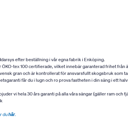
darsys efter beställning i vår egna fabrik i Enköping.
 är ÖKO-tex 100 certifierade, vilket innebär garanterad frihet fr
 svensk gran och är kontrollerat för ansvarsfullt skogsbruk som t
garanti får du i lugn och ro prova fastheten i din säng i ett halvår
bjuder vi hela 30 års garanti på alla våra sängar (gäller ram och f
uk
r du
här
.