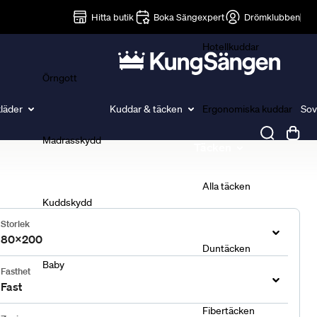
Lakan
Hitta butik
Boka Sängexpert
Drömklubben
Hotellkuddar
Örngott
läder
Kuddar & täcken
Ergonomiska kuddar
Sov
Madrasskydd
Täcken
Alla täcken
Kuddskydd
Storlek
80x200
Duntäcken
Baby
Fasthet
Fast
Fibertäcken