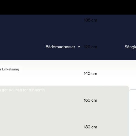
105 cm
Bäddmadrasser
120 cm
Sängk
ar Enkelsäng
140 cm
gör skillnad för din sömn.
160 cm
180 cm