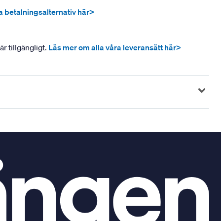
ra betalningsalternativ här>
r tillgängligt.
Läs mer om alla våra leveransätt här>