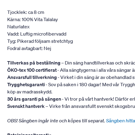
Tjocklek: ca 8 cm
Kärna: 100% Vita Talalay
Naturlatex
Vadd: Luftig microfibervadd
Tyg: Pikerad följsam stretchtyg
Fodral avtagbart: Nej
Tillverkas på beställning
– Din säng handtillverkas och skräd
ÖKO-tex 100 certifierat
- Alla sängtygerna i alla våra sängar
Ansvarsfull tillverkning
- Virket i din säng är av obehandlad
Trygghetsgaranti
- Sov på saken i 180 dagar! Med vår Trygghets
köp av madrasskydd.
30 års garanti på sängen
- Vi tror på vårt hantverk! Därför er
Svenskt hantverk
– Virke från ansvarsfullt svenskt skogsbr
OBS! Sängben ingår inte och köpes till separat.
Sängben hitta
Betalningsalternativ