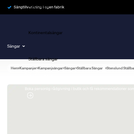
Ramsängar
Sängtillverkning i egen fabrik
Kontinentalsängar
Sängar
Ställbara sängar
Hem
Kampanjer
Kampanjsängar
Sängar
Ställbara Sängar
Stenslund Ställb
Boka Sängexpert
Boka personlig rådgivning i butik och få rekommendationer som 