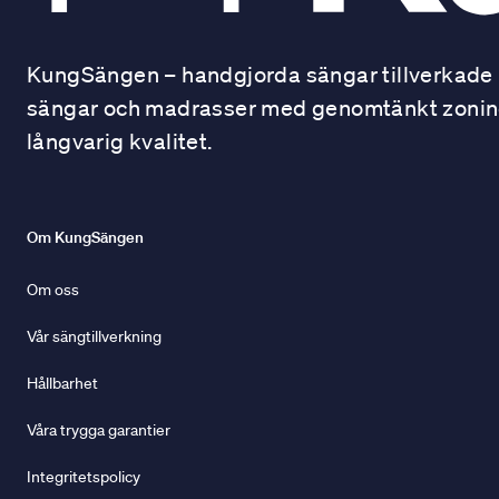
KungSängen – handgjorda sängar tillverkade i
sängar och madrasser med genomtänkt zonindel
långvarig kvalitet.
Om KungSängen
Om oss
Vår sängtillverkning
Hållbarhet
Våra trygga garantier
Integritetspolicy