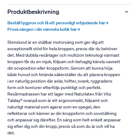
Produktbeskrivning
Beställ tygprov och få ett personligt erbjudande här→
Prova sängen i din närmsta butik här→
Stenslund är en ställbar motorsäng som ger dig ett
exceptionellt stöd för hela kroppen, precis där du behöver
det. Med dubbla resårlager och multizon teknologi närmast
kroppen får du en mjuk, följsam och behaglig känsla oavsett
din sovposition eller kroppsform. Genom att kunna höja
både huvud och fotända säkerställer du att placera kroppen
i en naturlig position där axlar, höfter, svank, ryggradens
form och konturer efterföljs punktligt och perfekt.
Resårmadrassen har ett lager med Naturlatex från Vita
Talalay® ovanpå som är ett ergonomiskt, följsamt och
naturligt material som agerar som en spegel, den
reflekterar och känner av din kroppsform och sovställning
och anpassar sig därefter. En säng som helt enkelt anpassar
sig efter dig och din kropp, precis så som du är och vill ha
det.