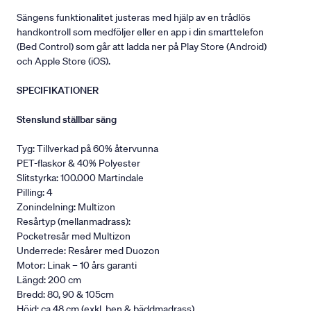
Sängens funktionalitet justeras med hjälp av en trådlös
handkontroll som medföljer eller en app i din smarttelefon
(Bed Control) som går att ladda ner på Play Store (Android)
och Apple Store (iOS).
SPECIFIKATIONER
Stenslund ställbar säng
Tyg: Tillverkad på 60% återvunna
PET-flaskor & 40% Polyester
Slitstyrka: 100.000 Martindale
Pilling: 4
Zonindelning: Multizon
Resårtyp (mellanmadrass):
Pocketresår med Multizon
Underrede: Resårer med Duozon
Motor: Linak – 10 års garanti
Längd: 200 cm
Bredd: 80, 90 & 105cm
Höjd: ca 48 cm (exkl. ben & bäddmadrass).