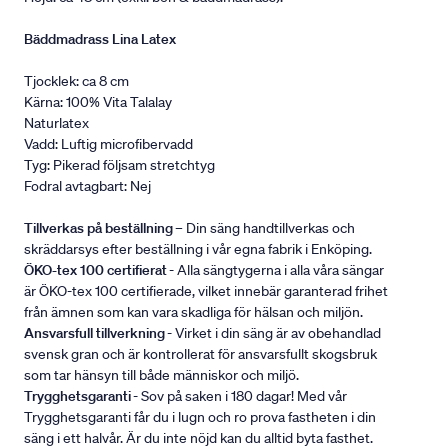
Bäddmadrass Lina Latex
Tjocklek: ca 8 cm
Kärna: 100% Vita Talalay
Naturlatex
Vadd: Luftig microfibervadd
Tyg: Pikerad följsam stretchtyg
Fodral avtagbart: Nej
Tillverkas på beställning
– Din säng handtillverkas och
skräddarsys efter beställning i vår egna fabrik i Enköping.
ÖKO-tex 100 certifierat
- Alla sängtygerna i alla våra sängar
är ÖKO-tex 100 certifierade, vilket innebär garanterad frihet
från ämnen som kan vara skadliga för hälsan och miljön.
Ansvarsfull tillverkning
- Virket i din säng är av obehandlad
svensk gran och är kontrollerat för ansvarsfullt skogsbruk
som tar hänsyn till både människor och miljö.
Trygghetsgaranti
- Sov på saken i 180 dagar! Med vår
Trygghetsgaranti får du i lugn och ro prova fastheten i din
säng i ett halvår. Är du inte nöjd kan du alltid byta fasthet.