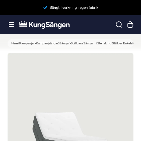
Sängtillverkning i egen fabrik
Hem
Kampanjer
Kampanjsängar
Sängar
Ställbara Sängar
Stenslund Ställbar Enkelsäng