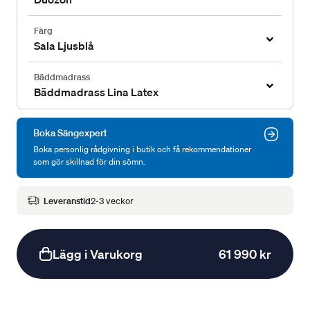
Färg
Sala Ljusblå
Bäddmadrass
Bäddmadrass Lina Latex
Boka Sängexpert
Boka personlig rådgivning i butik och få rekommendationer
som gör skillnad för din sömn.
Leveranstid
2-3 veckor
Lägg i Varukorg
61 990 kr