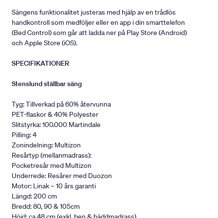
Sängens funktionalitet justeras med hjälp av en trådlös
handkontroll som medföljer eller en app i din smarttelefon
(Bed Control) som går att ladda ner på Play Store (Android)
och Apple Store (iOS).
SPECIFIKATIONER
Stenslund ställbar säng
Tyg: Tillverkad på 60% återvunna
PET-flaskor & 40% Polyester
Slitstyrka: 100.000 Martindale
Pilling: 4
Zonindelning: Multizon
Resårtyp (mellanmadrass):
Pocketresår med Multizon
Underrede: Resårer med Duozon
Motor: Linak – 10 års garanti
Längd: 200 cm
Bredd: 80, 90 & 105cm
Höjd: ca 48 cm (exkl. ben & bäddmadrass).