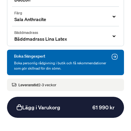
Färg
Sala Anthracite
Bäddmadrass
Bäddmadrass Lina Latex
Boka Sängexpert
Boka personlig rådgivning i butik och få rekommendationer
som gör skillnad för din sömn.
Leveranstid
2-3 veckor
Lägg i Varukorg
61 990 kr