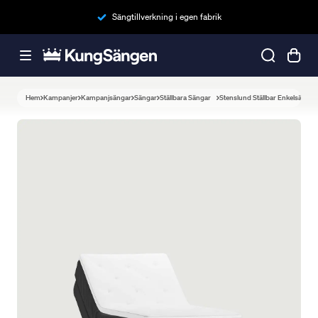
Sängtillverkning i egen fabrik
Hem
Kampanjer
Kampanjsängar
Sängar
Ställbara Sängar
Stenslund Ställbar Enkelsäng