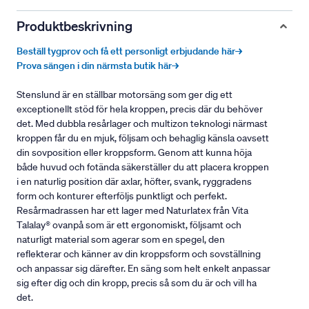
Produktbeskrivning
Beställ tygprov och få ett personligt erbjudande här→
Prova sängen i din närmsta butik här→
Stenslund är en ställbar motorsäng som ger dig ett
exceptionellt stöd för hela kroppen, precis där du behöver
det. Med dubbla resårlager och multizon teknologi närmast
kroppen får du en mjuk, följsam och behaglig känsla oavsett
din sovposition eller kroppsform. Genom att kunna höja
både huvud och fotända säkerställer du att placera kroppen
i en naturlig position där axlar, höfter, svank, ryggradens
form och konturer efterföljs punktligt och perfekt.
Resårmadrassen har ett lager med Naturlatex från Vita
Talalay® ovanpå som är ett ergonomiskt, följsamt och
naturligt material som agerar som en spegel, den
reflekterar och känner av din kroppsform och sovställning
och anpassar sig därefter. En säng som helt enkelt anpassar
sig efter dig och din kropp, precis så som du är och vill ha
det.