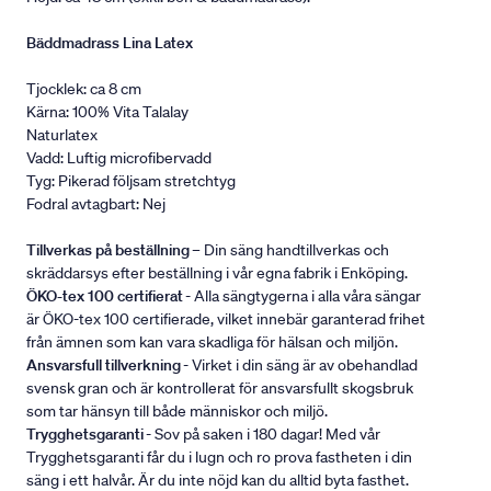
Bäddmadrass Lina Latex
Tjocklek: ca 8 cm
Kärna: 100% Vita Talalay
Naturlatex
Vadd: Luftig microfibervadd
Tyg: Pikerad följsam stretchtyg
Fodral avtagbart: Nej
Tillverkas på beställning
– Din säng handtillverkas och
skräddarsys efter beställning i vår egna fabrik i Enköping.
ÖKO-tex 100 certifierat
- Alla sängtygerna i alla våra sängar
är ÖKO-tex 100 certifierade, vilket innebär garanterad frihet
från ämnen som kan vara skadliga för hälsan och miljön.
Ansvarsfull tillverkning
- Virket i din säng är av obehandlad
svensk gran och är kontrollerat för ansvarsfullt skogsbruk
som tar hänsyn till både människor och miljö.
Trygghetsgaranti
- Sov på saken i 180 dagar! Med vår
Trygghetsgaranti får du i lugn och ro prova fastheten i din
säng i ett halvår. Är du inte nöjd kan du alltid byta fasthet.