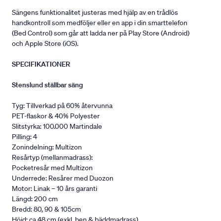
Sängens funktionalitet justeras med hjälp av en trådlös
handkontroll som medföljer eller en app i din smarttelefon
(Bed Control) som går att ladda ner på Play Store (Android)
och Apple Store (iOS).
SPECIFIKATIONER
Stenslund ställbar säng
Tyg: Tillverkad på 60% återvunna
PET-flaskor & 40% Polyester
Slitstyrka: 100.000 Martindale
Pilling: 4
Zonindelning: Multizon
Resårtyp (mellanmadrass):
Pocketresår med Multizon
Underrede: Resårer med Duozon
Motor: Linak – 10 års garanti
Längd: 200 cm
Bredd: 80, 90 & 105cm
Höjd: ca 48 cm (exkl. ben & bäddmadrass).