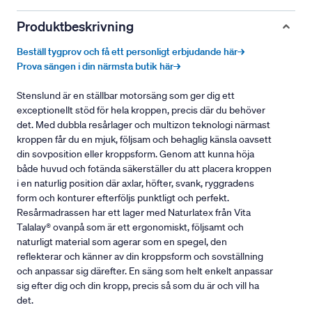
Produktbeskrivning
Beställ tygprov och få ett personligt erbjudande här→
Prova sängen i din närmsta butik här→
Stenslund är en ställbar motorsäng som ger dig ett
exceptionellt stöd för hela kroppen, precis där du behöver
det. Med dubbla resårlager och multizon teknologi närmast
kroppen får du en mjuk, följsam och behaglig känsla oavsett
din sovposition eller kroppsform. Genom att kunna höja
både huvud och fotända säkerställer du att placera kroppen
i en naturlig position där axlar, höfter, svank, ryggradens
form och konturer efterföljs punktligt och perfekt.
Resårmadrassen har ett lager med Naturlatex från Vita
Talalay® ovanpå som är ett ergonomiskt, följsamt och
naturligt material som agerar som en spegel, den
reflekterar och känner av din kroppsform och sovställning
och anpassar sig därefter. En säng som helt enkelt anpassar
sig efter dig och din kropp, precis så som du är och vill ha
det.