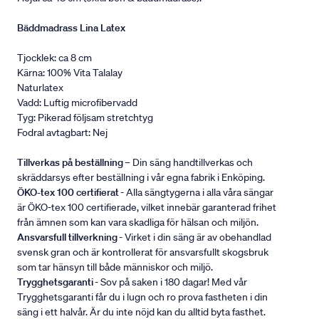
Bäddmadrass Lina Latex
Tjocklek: ca 8 cm
Kärna: 100% Vita Talalay
Naturlatex
Vadd: Luftig microfibervadd
Tyg: Pikerad följsam stretchtyg
Fodral avtagbart: Nej
Tillverkas på beställning
– Din säng handtillverkas och
skräddarsys efter beställning i vår egna fabrik i Enköping.
ÖKO-tex 100 certifierat
- Alla sängtygerna i alla våra sängar
är ÖKO-tex 100 certifierade, vilket innebär garanterad frihet
från ämnen som kan vara skadliga för hälsan och miljön.
Ansvarsfull tillverkning
- Virket i din säng är av obehandlad
svensk gran och är kontrollerat för ansvarsfullt skogsbruk
som tar hänsyn till både människor och miljö.
Trygghetsgaranti
- Sov på saken i 180 dagar! Med vår
Trygghetsgaranti får du i lugn och ro prova fastheten i din
säng i ett halvår. Är du inte nöjd kan du alltid byta fasthet.