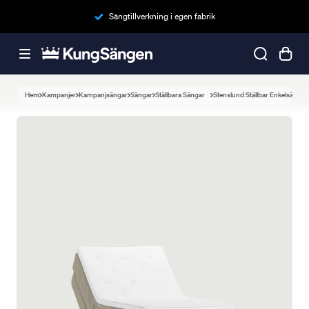
Sängtillverkning i egen fabrik
Hem
Kampanjer
Kampanjsängar
Sängar
Ställbara Sängar
Stenslund Ställbar Enkelsäng