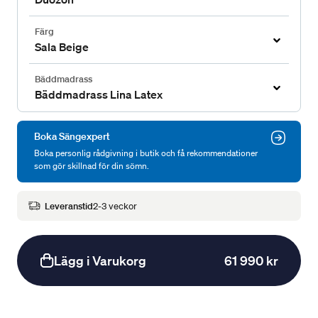
Färg
Sala Beige
Bäddmadrass
Bäddmadrass Lina Latex
Boka Sängexpert
Boka personlig rådgivning i butik och få rekommendationer
som gör skillnad för din sömn.
Leveranstid
2-3 veckor
Lägg i Varukorg
61 990 kr