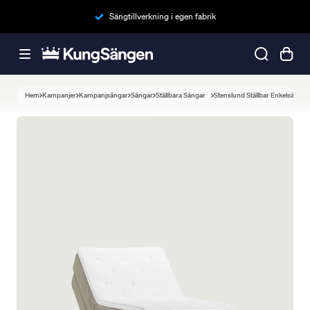
Sängtillverkning i egen fabrik
Hem
Kampanjer
Kampanjsängar
Sängar
Ställbara Sängar
Stenslund Ställbar Enkelsäng