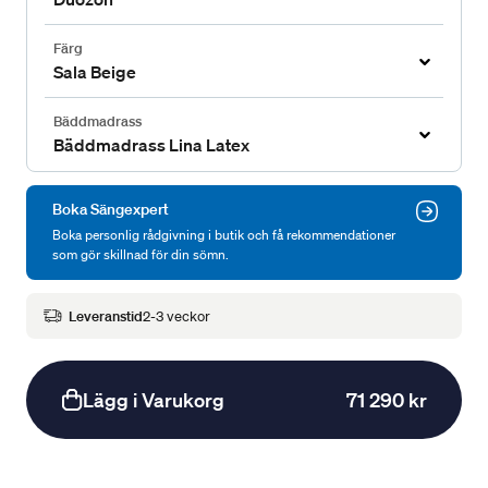
Färg
Sala Beige
Bäddmadrass
Bäddmadrass Lina Latex
Boka Sängexpert
Boka personlig rådgivning i butik och få rekommendationer
som gör skillnad för din sömn.
Leveranstid
2-3 veckor
Lägg i Varukorg
71 290 kr