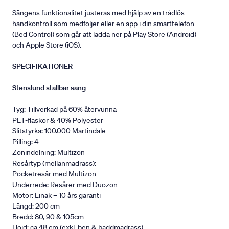
Sängens funktionalitet justeras med hjälp av en trådlös
handkontroll som medföljer eller en app i din smarttelefon
(Bed Control) som går att ladda ner på Play Store (Android)
och Apple Store (iOS).
SPECIFIKATIONER
Stenslund ställbar säng
Tyg: Tillverkad på 60% återvunna
PET-flaskor & 40% Polyester
Slitstyrka: 100.000 Martindale
Pilling: 4
Zonindelning: Multizon
Resårtyp (mellanmadrass):
Pocketresår med Multizon
Underrede: Resårer med Duozon
Motor: Linak – 10 års garanti
Längd: 200 cm
Bredd: 80, 90 & 105cm
Höjd: ca 48 cm (exkl. ben & bäddmadrass).