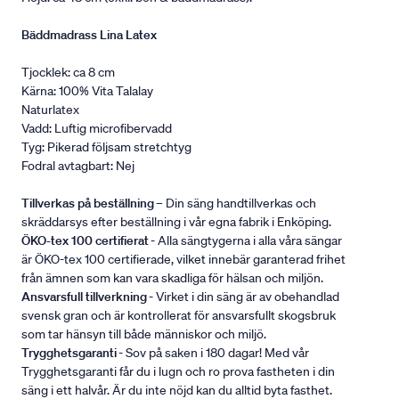
Bäddmadrass Lina Latex
Tjocklek: ca 8 cm
Kärna: 100% Vita Talalay
Naturlatex
Vadd: Luftig microfibervadd
Tyg: Pikerad följsam stretchtyg
Fodral avtagbart: Nej
Tillverkas på beställning
– Din säng handtillverkas och
skräddarsys efter beställning i vår egna fabrik i Enköping.
ÖKO-tex 100 certifierat
- Alla sängtygerna i alla våra sängar
är ÖKO-tex 100 certifierade, vilket innebär garanterad frihet
från ämnen som kan vara skadliga för hälsan och miljön.
Ansvarsfull tillverkning
- Virket i din säng är av obehandlad
svensk gran och är kontrollerat för ansvarsfullt skogsbruk
som tar hänsyn till både människor och miljö.
Trygghetsgaranti
- Sov på saken i 180 dagar! Med vår
Trygghetsgaranti får du i lugn och ro prova fastheten i din
säng i ett halvår. Är du inte nöjd kan du alltid byta fasthet.