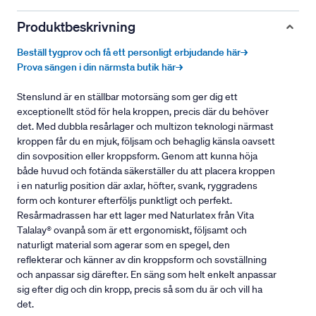
Produktbeskrivning
Beställ tygprov och få ett personligt erbjudande här→
Prova sängen i din närmsta butik här→
Stenslund är en ställbar motorsäng som ger dig ett
exceptionellt stöd för hela kroppen, precis där du behöver
det. Med dubbla resårlager och multizon teknologi närmast
kroppen får du en mjuk, följsam och behaglig känsla oavsett
din sovposition eller kroppsform. Genom att kunna höja
både huvud och fotända säkerställer du att placera kroppen
i en naturlig position där axlar, höfter, svank, ryggradens
form och konturer efterföljs punktligt och perfekt.
Resårmadrassen har ett lager med Naturlatex från Vita
Talalay® ovanpå som är ett ergonomiskt, följsamt och
naturligt material som agerar som en spegel, den
reflekterar och känner av din kroppsform och sovställning
och anpassar sig därefter. En säng som helt enkelt anpassar
sig efter dig och din kropp, precis så som du är och vill ha
det.