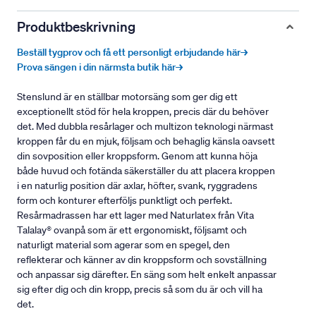
Produktbeskrivning
Beställ tygprov och få ett personligt erbjudande här→
Prova sängen i din närmsta butik här→
Stenslund är en ställbar motorsäng som ger dig ett
exceptionellt stöd för hela kroppen, precis där du behöver
det. Med dubbla resårlager och multizon teknologi närmast
kroppen får du en mjuk, följsam och behaglig känsla oavsett
din sovposition eller kroppsform. Genom att kunna höja
både huvud och fotända säkerställer du att placera kroppen
i en naturlig position där axlar, höfter, svank, ryggradens
form och konturer efterföljs punktligt och perfekt.
Resårmadrassen har ett lager med Naturlatex från Vita
Talalay® ovanpå som är ett ergonomiskt, följsamt och
naturligt material som agerar som en spegel, den
reflekterar och känner av din kroppsform och sovställning
och anpassar sig därefter. En säng som helt enkelt anpassar
sig efter dig och din kropp, precis så som du är och vill ha
det.