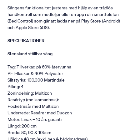
Sängens funktionalitet justeras med hjälp av en trådlös
handkontroll som medföljer eller en app i din smarttelefon
(Bed Control) som går att ladda ner på Play Store (Android)
och Apple Store (iOS).
SPECIFIKATIONER
Stenslund ställbar säng
Tyg: Tillverkad på 60% återvunna
PET-flaskor & 40% Polyester
Slitstyrka: 100.000 Martindale
Pilling: 4
Zonindelning: Multizon
Resårtyp (mellanmadrass):
Pocketresår med Multizon
Underrede: Resårer med Duozon
Motor: Linak – 10 års garanti
Längd: 200 cm
Bredd: 80, 90 & 105cm
Höjd: ca 48 cm (exkl. ben & bäddmadrass).