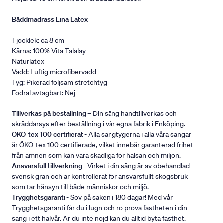
Bäddmadrass Lina Latex
Tjocklek: ca 8 cm
Kärna: 100% Vita Talalay
Naturlatex
Vadd: Luftig microfibervadd
Tyg: Pikerad följsam stretchtyg
Fodral avtagbart: Nej
Tillverkas på beställning
– Din säng handtillverkas och
skräddarsys efter beställning i vår egna fabrik i Enköping.
ÖKO-tex 100 certifierat
- Alla sängtygerna i alla våra sängar
är ÖKO-tex 100 certifierade, vilket innebär garanterad frihet
från ämnen som kan vara skadliga för hälsan och miljön.
Ansvarsfull tillverkning
- Virket i din säng är av obehandlad
svensk gran och är kontrollerat för ansvarsfullt skogsbruk
som tar hänsyn till både människor och miljö.
Trygghetsgaranti
- Sov på saken i 180 dagar! Med vår
Trygghetsgaranti får du i lugn och ro prova fastheten i din
säng i ett halvår. Är du inte nöjd kan du alltid byta fasthet.