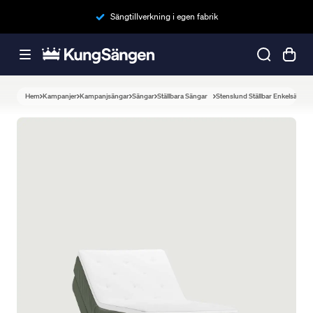
Sängtillverkning i egen fabrik
Hem
Kampanjer
Kampanjsängar
Sängar
Ställbara Sängar
Stenslund Ställbar Enkelsäng