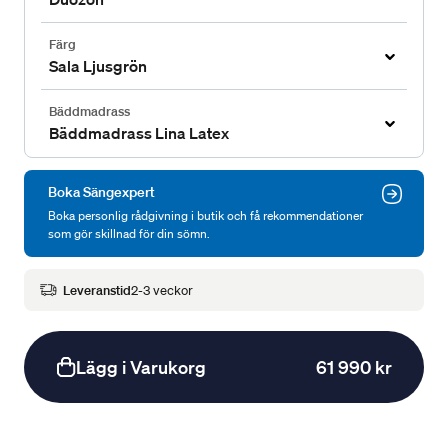
Färg
Sala Ljusgrön
Bäddmadrass
Bäddmadrass Lina Latex
Boka Sängexpert
Boka personlig rådgivning i butik och få rekommendationer
som gör skillnad för din sömn.
Leveranstid
2-3 veckor
Lägg i Varukorg
61 990 kr