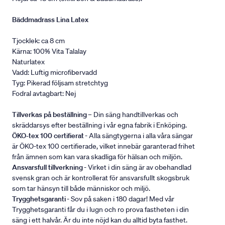
Bäddmadrass Lina Latex
Tjocklek: ca 8 cm
Kärna: 100% Vita Talalay
Naturlatex
Vadd: Luftig microfibervadd
Tyg: Pikerad följsam stretchtyg
Fodral avtagbart: Nej
Tillverkas på beställning
– Din säng handtillverkas och
skräddarsys efter beställning i vår egna fabrik i Enköping.
ÖKO-tex 100 certifierat
- Alla sängtygerna i alla våra sängar
är ÖKO-tex 100 certifierade, vilket innebär garanterad frihet
från ämnen som kan vara skadliga för hälsan och miljön.
Ansvarsfull tillverkning
- Virket i din säng är av obehandlad
svensk gran och är kontrollerat för ansvarsfullt skogsbruk
som tar hänsyn till både människor och miljö.
Trygghetsgaranti
- Sov på saken i 180 dagar! Med vår
Trygghetsgaranti får du i lugn och ro prova fastheten i din
säng i ett halvår. Är du inte nöjd kan du alltid byta fasthet.