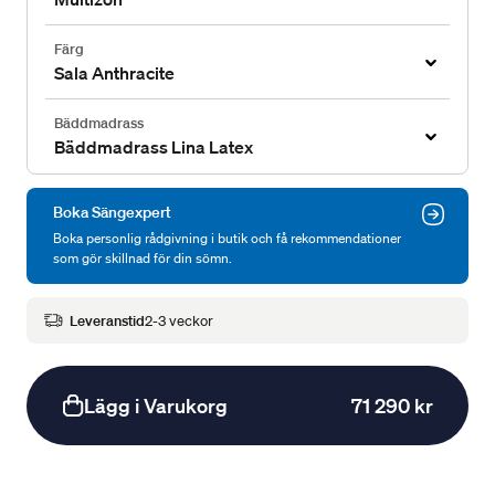
Färg
Sala Anthracite
Bäddmadrass
Bäddmadrass Lina Latex
Boka Sängexpert
Boka personlig rådgivning i butik och få rekommendationer
som gör skillnad för din sömn.
Leveranstid
2-3 veckor
Lägg i Varukorg
71 290 kr