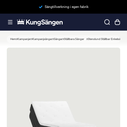
Sängtillverkning i egen fabrik
Hem
Kampanjer
Kampanjsängar
Sängar
Ställbara Sängar
Stenslund Ställbar Enkelsäng