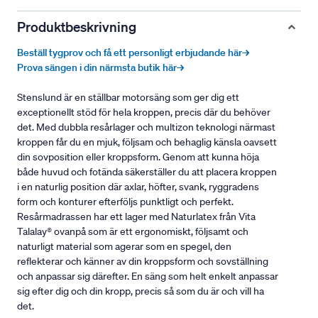
Produktbeskrivning
Beställ tygprov och få ett personligt erbjudande här→
Prova sängen i din närmsta butik här→
Stenslund är en ställbar motorsäng som ger dig ett
exceptionellt stöd för hela kroppen, precis där du behöver
det. Med dubbla resårlager och multizon teknologi närmast
kroppen får du en mjuk, följsam och behaglig känsla oavsett
din sovposition eller kroppsform. Genom att kunna höja
både huvud och fotända säkerställer du att placera kroppen
i en naturlig position där axlar, höfter, svank, ryggradens
form och konturer efterföljs punktligt och perfekt.
Resårmadrassen har ett lager med Naturlatex från Vita
Talalay® ovanpå som är ett ergonomiskt, följsamt och
naturligt material som agerar som en spegel, den
reflekterar och känner av din kroppsform och sovställning
och anpassar sig därefter. En säng som helt enkelt anpassar
sig efter dig och din kropp, precis så som du är och vill ha
det.