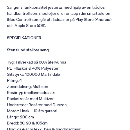
Sängens funktionalitet justeras med hjälp av en trådlös
handkontroll som medföljer eller en app i din smarttelefon
(Bed Control) som går att ladda ner på Play Store (Android)
och Apple Store (iOS).
SPECIFIKATIONER
Stenslund ställbar säng
Tyg: Tillverkad på 60% återvunna
PET-flaskor & 40% Polyester
Slitstyrka: 100.000 Martindale
Pilling: 4
Zonindelning: Multizon
Resårtyp (mellanmadrass):
Pocketresår med Multizon
Underrede: Resårer med Duozon
Motor: Linak – 10 års garanti
Längd: 200 cm
Bredd: 80, 90 & 105cm
Höjd: ca 48 cm (exkl. ben & bäddmadrass).