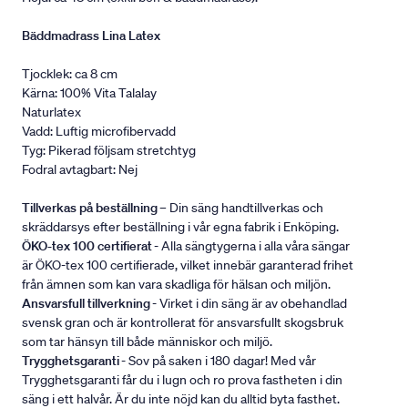
Bäddmadrass Lina Latex
Tjocklek: ca 8 cm
Kärna: 100% Vita Talalay
Naturlatex
Vadd: Luftig microfibervadd
Tyg: Pikerad följsam stretchtyg
Fodral avtagbart: Nej
Tillverkas på beställning
– Din säng handtillverkas och
skräddarsys efter beställning i vår egna fabrik i Enköping.
ÖKO-tex 100 certifierat
- Alla sängtygerna i alla våra sängar
är ÖKO-tex 100 certifierade, vilket innebär garanterad frihet
från ämnen som kan vara skadliga för hälsan och miljön.
Ansvarsfull tillverkning
- Virket i din säng är av obehandlad
svensk gran och är kontrollerat för ansvarsfullt skogsbruk
som tar hänsyn till både människor och miljö.
Trygghetsgaranti
- Sov på saken i 180 dagar! Med vår
Trygghetsgaranti får du i lugn och ro prova fastheten i din
säng i ett halvår. Är du inte nöjd kan du alltid byta fasthet.