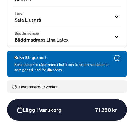
Färg
Sala Ljusgrå
Bäddmadrass
Bäddmadrass Lina Latex
Boka Sängexpert
Boka personlig rådgivning i butik och få rekommendationer
som gör skillnad för din sömn.
Leveranstid
2-3 veckor
Lägg i Varukorg
71 290 kr