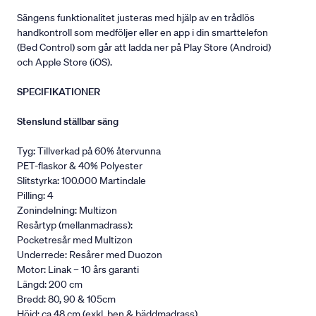
Sängens funktionalitet justeras med hjälp av en trådlös
handkontroll som medföljer eller en app i din smarttelefon
(Bed Control) som går att ladda ner på Play Store (Android)
och Apple Store (iOS).
SPECIFIKATIONER
Stenslund ställbar säng
Tyg: Tillverkad på 60% återvunna
PET-flaskor & 40% Polyester
Slitstyrka: 100.000 Martindale
Pilling: 4
Zonindelning: Multizon
Resårtyp (mellanmadrass):
Pocketresår med Multizon
Underrede: Resårer med Duozon
Motor: Linak – 10 års garanti
Längd: 200 cm
Bredd: 80, 90 & 105cm
Höjd: ca 48 cm (exkl. ben & bäddmadrass).