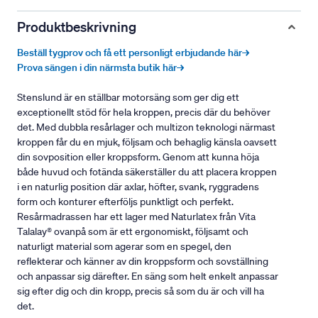
Produktbeskrivning
Beställ tygprov och få ett personligt erbjudande här→
Prova sängen i din närmsta butik här→
Stenslund är en ställbar motorsäng som ger dig ett
exceptionellt stöd för hela kroppen, precis där du behöver
det. Med dubbla resårlager och multizon teknologi närmast
kroppen får du en mjuk, följsam och behaglig känsla oavsett
din sovposition eller kroppsform. Genom att kunna höja
både huvud och fotända säkerställer du att placera kroppen
i en naturlig position där axlar, höfter, svank, ryggradens
form och konturer efterföljs punktligt och perfekt.
Resårmadrassen har ett lager med Naturlatex från Vita
Talalay® ovanpå som är ett ergonomiskt, följsamt och
naturligt material som agerar som en spegel, den
reflekterar och känner av din kroppsform och sovställning
och anpassar sig därefter. En säng som helt enkelt anpassar
sig efter dig och din kropp, precis så som du är och vill ha
det.