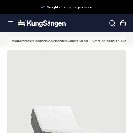
Sängtillverkning i egen fabrik
Hem
Kampanjer
Kampanjsängar
Sängar
Ställbara Sängar
Stenslund Ställbar Enkelsäng