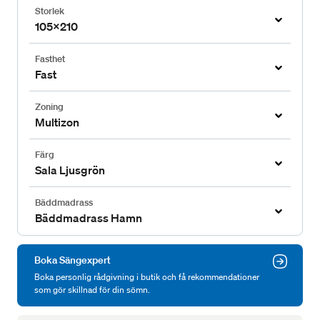
Storlek
105x210
Fasthet
Fast
Zoning
Multizon
Färg
Sala Ljusgrön
Bäddmadrass
Bäddmadrass Hamn
Boka Sängexpert
Boka personlig rådgivning i butik och få rekommendationer
som gör skillnad för din sömn.