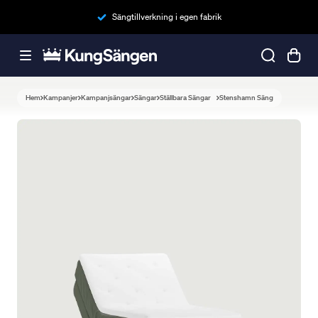
Sängtillverkning i egen fabrik
Hem
Kampanjer
Kampanjsängar
Sängar
Ställbara Sängar
Stenshamn Säng