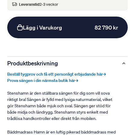
Leveranstid
2-3 veckor
Lägg i Varukorg
82 790 kr
Produktbeskrivning
Beställ tygprov och få ett personligt erbjudande här→
Prova sängen i din närmsta butik här→
Stenshamn är den ställbara sängen för dig som vill sova
riktigt bra! Sängen är fylld med lyxiga naturmaterial, vilket
gör Stenshamn både mjuk och sval. Sängen ger stöd för
både midja och ländrygg. Stenshamn styrs enkelt med
trådlösa handkontroller eller direkt från mobilen.
Bäddmadrass Hamn är en luftig pikerad bäddmadrass med