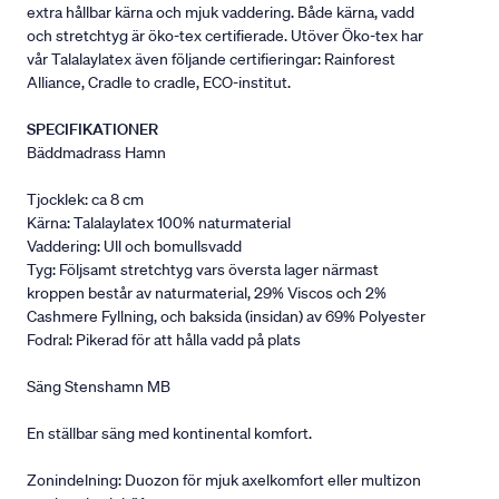
extra hållbar kärna och mjuk vaddering. Både kärna, vadd
och stretchtyg är öko-tex certifierade. Utöver Öko-tex har
vår Talalaylatex även följande certifieringar: Rainforest
Alliance, Cradle to cradle, ECO-institut.
SPECIFIKATIONER
Bäddmadrass Hamn
Tjocklek: ca 8 cm
Kärna: Talalaylatex 100% naturmaterial
Vaddering: Ull och bomullsvadd
Tyg: Följsamt stretchtyg vars översta lager närmast
kroppen består av naturmaterial, 29% Viscos och 2%
Cashmere Fyllning, och baksida (insidan) av 69% Polyester
Fodral: Pikerad för att hålla vadd på plats
Säng Stenshamn MB
En ställbar säng med kontinental komfort.
Zonindelning: Duozon för mjuk axelkomfort eller multizon