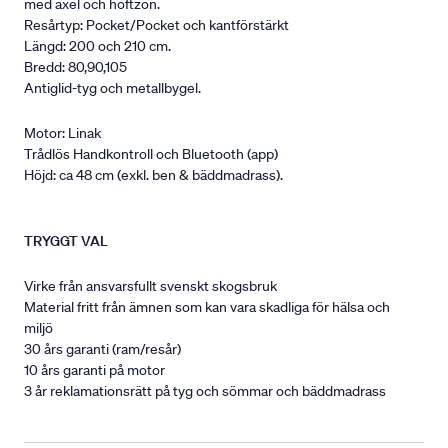
med axel och höftzon.
Resårtyp: Pocket/Pocket och kantförstärkt
Längd: 200 och 210 cm.
Bredd: 80,90,105
Antiglid-tyg och metallbygel.
Motor: Linak
Trådlös Handkontroll och Bluetooth (app)
Höjd: ca 48 cm (exkl. ben & bäddmadrass).
TRYGGT VAL
Virke från ansvarsfullt svenskt skogsbruk
Material fritt från ämnen som kan vara skadliga för hälsa och
miljö
30 års garanti (ram/resår)
10 års garanti på motor
3 år reklamationsrätt på tyg och sömmar och bäddmadrass