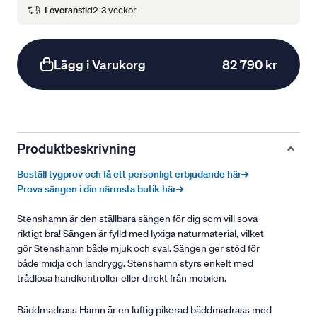
Leveranstid
2-3 veckor
Lägg i Varukorg
82 790 kr
Produktbeskrivning
Beställ tygprov och få ett personligt erbjudande här→
Prova sängen i din närmsta butik här→
Stenshamn är den ställbara sängen för dig som vill sova
riktigt bra! Sängen är fylld med lyxiga naturmaterial, vilket
gör Stenshamn både mjuk och sval. Sängen ger stöd för
både midja och ländrygg. Stenshamn styrs enkelt med
trådlösa handkontroller eller direkt från mobilen.
Bäddmadrass Hamn är en luftig pikerad bäddmadrass med