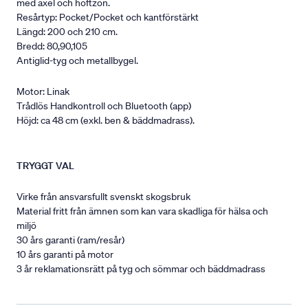
med axel och höftzon.
Resårtyp: Pocket/Pocket och kantförstärkt
Längd: 200 och 210 cm.
Bredd: 80,90,105
Antiglid-tyg och metallbygel.
Motor: Linak
Trådlös Handkontroll och Bluetooth (app)
Höjd: ca 48 cm (exkl. ben & bäddmadrass).
TRYGGT VAL
Virke från ansvarsfullt svenskt skogsbruk
Material fritt från ämnen som kan vara skadliga för hälsa och
miljö
30 års garanti (ram/resår)
10 års garanti på motor
3 år reklamationsrätt på tyg och sömmar och bäddmadrass