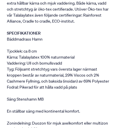
extra hållbar kärna och mjuk vaddering. Både kärna, vadd
och stretchtyg är öko-tex certifierade. Utöver Öko-tex har
vår Talalaylatex även följande certifieringar: Rainforest
Alliance, Cradle to cradle, ECO-institut.
SPECIFIKATIONER
Bäddmadrass Hamn
Tjocklek: ca 8 cm
Kärna: Talalaylatex 100% naturmaterial
Vaddering: Ull och bomullsvadd
Tyg: Följsamt stretchtyg vars översta lager närmast
kroppen består av naturmaterial, 29% Viscos och 2%
Cashmere Fyllning, och baksida (insidan) av 69% Polyester
Fodral: Pikerad för att hålla vadd på plats
Säng Stenshamn MB
En ställbar säng med kontinental komfort.
Zonindelning: Duozon för mjuk axelkomfort eller multizon