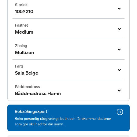
Storlek
105x210
Fasthet
Medium
Zoning
Multizon
Färg
Sala Beige
Bäddmadrass
Bäddmadrass Hamn
Boka Sängexpert
Boka personlig rådgivning i butik och få rekommendationer
som gör skillnad för din sömn.