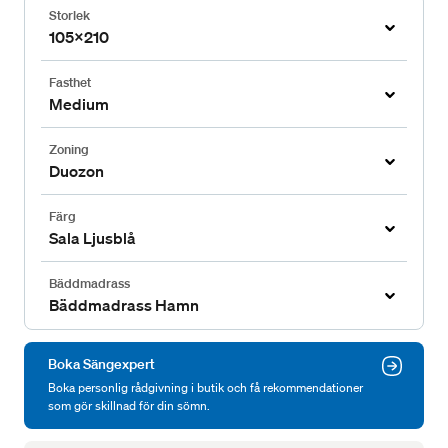
Storlek
105x210
Fasthet
Medium
Zoning
Duozon
Färg
Sala Ljusblå
Bäddmadrass
Bäddmadrass Hamn
Boka Sängexpert
Boka personlig rådgivning i butik och få rekommendationer
som gör skillnad för din sömn.