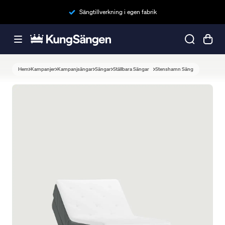
Sängtillverkning i egen fabrik
Hem
Kampanjer
Kampanjsängar
Sängar
Ställbara Sängar
Stenshamn Säng