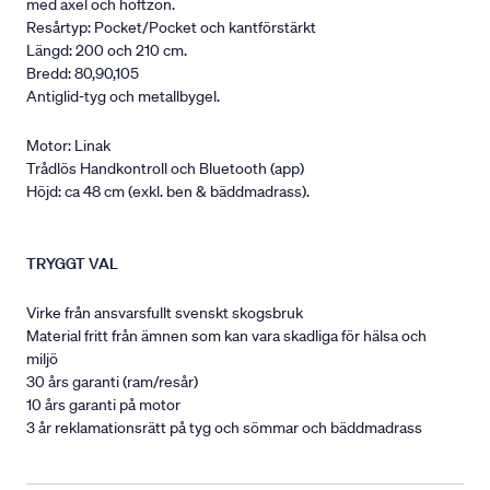
med axel och höftzon.
Resårtyp: Pocket/Pocket och kantförstärkt
Längd: 200 och 210 cm.
Bredd: 80,90,105
Antiglid-tyg och metallbygel.
Motor: Linak
Trådlös Handkontroll och Bluetooth (app)
Höjd: ca 48 cm (exkl. ben & bäddmadrass).
TRYGGT VAL
Virke från ansvarsfullt svenskt skogsbruk
Material fritt från ämnen som kan vara skadliga för hälsa och
miljö
30 års garanti (ram/resår)
10 års garanti på motor
3 år reklamationsrätt på tyg och sömmar och bäddmadrass