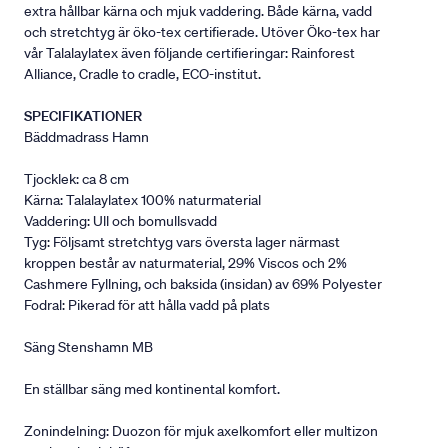
extra hållbar kärna och mjuk vaddering. Både kärna, vadd
och stretchtyg är öko-tex certifierade. Utöver Öko-tex har
vår Talalaylatex även följande certifieringar: Rainforest
Alliance, Cradle to cradle, ECO-institut.
SPECIFIKATIONER
Bäddmadrass Hamn
Tjocklek: ca 8 cm
Kärna: Talalaylatex 100% naturmaterial
Vaddering: Ull och bomullsvadd
Tyg: Följsamt stretchtyg vars översta lager närmast
kroppen består av naturmaterial, 29% Viscos och 2%
Cashmere Fyllning, och baksida (insidan) av 69% Polyester
Fodral: Pikerad för att hålla vadd på plats
Säng Stenshamn MB
En ställbar säng med kontinental komfort.
Zonindelning: Duozon för mjuk axelkomfort eller multizon