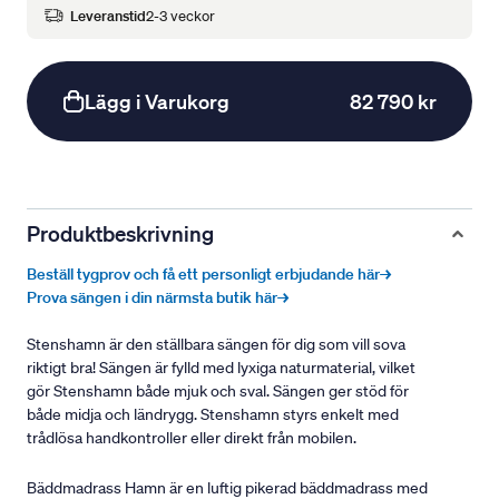
Leveranstid
2-3 veckor
Lägg i Varukorg
82 790 kr
Produktbeskrivning
Beställ tygprov och få ett personligt erbjudande här→
Prova sängen i din närmsta butik här→
Stenshamn är den ställbara sängen för dig som vill sova
riktigt bra! Sängen är fylld med lyxiga naturmaterial, vilket
gör Stenshamn både mjuk och sval. Sängen ger stöd för
både midja och ländrygg. Stenshamn styrs enkelt med
trådlösa handkontroller eller direkt från mobilen.
Bäddmadrass Hamn är en luftig pikerad bäddmadrass med