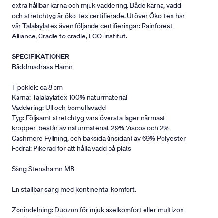
extra hållbar kärna och mjuk vaddering. Både kärna, vadd
och stretchtyg är öko-tex certifierade. Utöver Öko-tex har
vår Talalaylatex även följande certifieringar: Rainforest
Alliance, Cradle to cradle, ECO-institut.
SPECIFIKATIONER
Bäddmadrass Hamn
Tjocklek: ca 8 cm
Kärna: Talalaylatex 100% naturmaterial
Vaddering: Ull och bomullsvadd
Tyg: Följsamt stretchtyg vars översta lager närmast
kroppen består av naturmaterial, 29% Viscos och 2%
Cashmere Fyllning, och baksida (insidan) av 69% Polyester
Fodral: Pikerad för att hålla vadd på plats
Säng Stenshamn MB
En ställbar säng med kontinental komfort.
Zonindelning: Duozon för mjuk axelkomfort eller multizon