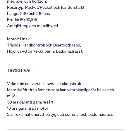
med axel och höftzon.
Resårtyp: Pocket/Pocket och kantförstärkt
Längd: 200 och 210 cm.
Bredd: 80,90,105
Antiglid-tyg och metallbygel.
Motor: Linak
Trådlös Handkontroll och Bluetooth (app)
Höjd: ca 48 cm (exkl. ben & bäddmadrass).
TRYGGT VAL
Virke från ansvarsfullt svenskt skogsbruk
Material fritt från ämnen som kan vara skadliga för hälsa och
miljö
30 års garanti (ram/resår)
10 års garanti på motor
3 år reklamationsrätt på tyg och sömmar och bäddmadrass