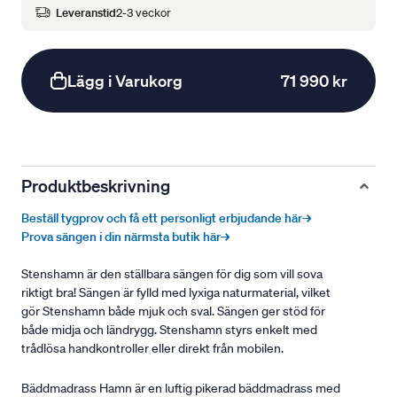
Leveranstid
2-3 veckor
Lägg i Varukorg
71 990 kr
Produktbeskrivning
Beställ tygprov och få ett personligt erbjudande här→
Prova sängen i din närmsta butik här→
Stenshamn är den ställbara sängen för dig som vill sova
riktigt bra! Sängen är fylld med lyxiga naturmaterial, vilket
gör Stenshamn både mjuk och sval. Sängen ger stöd för
både midja och ländrygg. Stenshamn styrs enkelt med
trådlösa handkontroller eller direkt från mobilen.
Bäddmadrass Hamn är en luftig pikerad bäddmadrass med