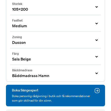
Storlek
105x200
Fasthet
Medium
Zoning
Duozon
Färg
Sala Beige
Bäddmadrass
Bäddmadrass Hamn
Boka Sängexpert
Boka personlig rådgivning i butik och få rekommendationer
som gör skillnad för din sömn.