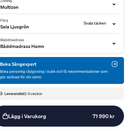
Zoning
Multizon
Färg
Svala täcken
Sala Ljusgrön
Bäddmadrass
Bäddmadrass Hamn
Boka Sängexpert
Boka personlig rådgivning i butik och få rekommendationer som
gör skillnad för din sömn.
Leveranstid
2-3 veckor
Lägg i Varukorg
71 990 kr