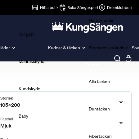
Lakan
Hitta butik
Boka Sängexpert
Drömklubben
Hotellkuddar
Örngott
läder
Kuddar & täcken
Ergonomiska kuddar
Sov
Madrasskydd
Täcken
Alla täcken
Kuddskydd
Storlek
105x200
Duntäcken
Baby
Fasthet
Mjuk
Fibertäcken