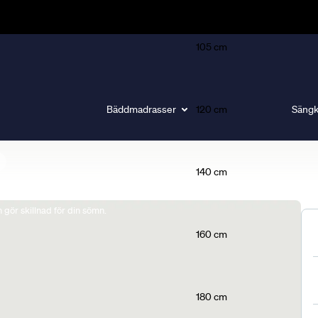
105 cm
Bäddmadrasser
120 cm
Sängk
140 cm
gör skillnad för din sömn.
160 cm
180 cm