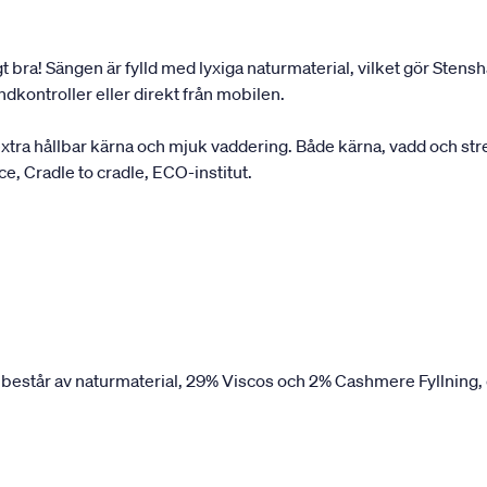
gt bra! Sängen är fylld med lyxiga naturmaterial, vilket gör Ste
dkontroller eller direkt från mobilen.
a hållbar kärna och mjuk vaddering. Både kärna, vadd och stret
nce, Cradle to cradle, ECO-institut.
 består av naturmaterial, 29% Viscos och 2% Cashmere Fyllning, 