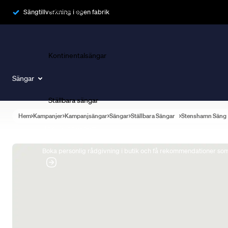
Ramsängar
Sängtillverkning i egen fabrik
Kontinentalsängar
Sängar
Ställbara sängar
Hem
Kampanjer
Kampanjsängar
Sängar
Ställbara Sängar
Stenshamn Säng
Boka Sängexpert
Boka personlig rådgivning i butik och få rekommendationer som 