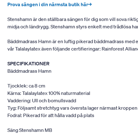
Prova sängen i din närmsta butik här→
Stenshamn är den ställbara sängen för dig som vill sova rikti
midja och ländrygg. Stenshamn styrs enkelt med trådlösa han
Bäddmadrass Hamn är en luftig pikerad bäddmadrass med extr
vår Talalaylatex även följande certifieringar: Rainforest Allia
SPECIFIKATIONER
Bäddmadrass Hamn
Tjocklek: ca 8 cm
Kärna: Talalaylatex 100% naturmaterial
Vaddering: Ull och bomullsvadd
Tyg: Följsamt stretchtyg vars översta lager närmast kroppen
Fodral: Pikerad för att hålla vadd på plats
Säng Stenshamn MB