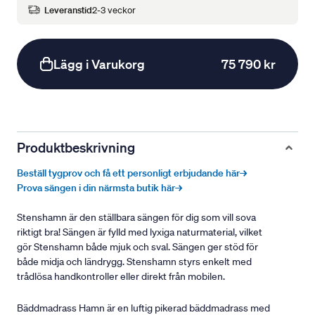
Leveranstid
2-3 veckor
Lägg i Varukorg
75 790 kr
Produktbeskrivning
Beställ tygprov och få ett personligt erbjudande här→
Prova sängen i din närmsta butik här→
Stenshamn är den ställbara sängen för dig som vill sova
riktigt bra! Sängen är fylld med lyxiga naturmaterial, vilket
gör Stenshamn både mjuk och sval. Sängen ger stöd för
både midja och ländrygg. Stenshamn styrs enkelt med
trådlösa handkontroller eller direkt från mobilen.
Bäddmadrass Hamn är en luftig pikerad bäddmadrass med