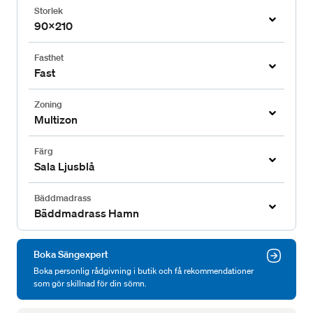
Storlek
90x210
Fasthet
Fast
Zoning
Multizon
Färg
Sala Ljusblå
Bäddmadrass
Bäddmadrass Hamn
Boka Sängexpert
Boka personlig rådgivning i butik och få rekommendationer
som gör skillnad för din sömn.