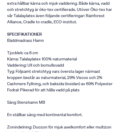
extra hållbar kärna och mjuk vaddering. Både kärna, vadd
och stretchtyg är öko-tex certifierade. Utöver Öko-tex har
vår Talalaylatex även följande certifieringar: Rainforest
Alliance, Cradle to cradle, ECO-institut.
SPECIFIKATIONER
Bäddmadrass Hamn
Tjocklek: ca 8 cm
Kärna: Talalaylatex 100% naturmaterial
Vaddering: Ull och bomullsvadd
Tyg: Följsamt stretchtyg vars översta lager närmast
kroppen består av naturmaterial, 29% Viscos och 2%
Cashmere Fyllning, och baksida (insidan) av 69% Polyester
Fodral: Pikerad för att hålla vadd på plats
Säng Stenshamn MB
En ställbar säng med kontinental komfort.
Zonindelning: Duozon för mjuk axelkomfort eller multizon