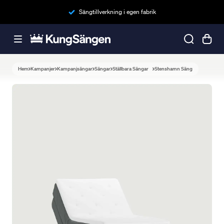
Sängtillverkning i egen fabrik
Hem
Kampanjer
Kampanjsängar
Sängar
Ställbara Sängar
Stenshamn Säng