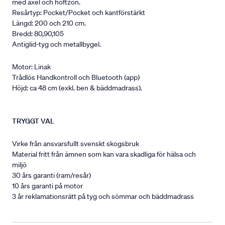
med axel och höftzon.
Resårtyp: Pocket/Pocket och kantförstärkt
Längd: 200 och 210 cm.
Bredd: 80,90,105
Antiglid-tyg och metallbygel.
Motor: Linak
Trådlös Handkontroll och Bluetooth (app)
Höjd: ca 48 cm (exkl. ben & bäddmadrass).
TRYGGT VAL
Virke från ansvarsfullt svenskt skogsbruk
Material fritt från ämnen som kan vara skadliga för hälsa och
miljö
30 års garanti (ram/resår)
10 års garanti på motor
3 år reklamationsrätt på tyg och sömmar och bäddmadrass