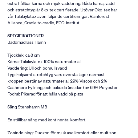
extra hållbar kärna och mjuk vaddering. Både kärna, vadd
och stretchtyg är öko-tex certifierade. Utöver Öko-tex har
vår Talalaylatex även följande certifieringar: Rainforest
Alliance, Cradle to cradle, ECO-institut.
SPECIFIKATIONER
Bäddmadrass Hamn
Tjocklek: ca 8 cm
Kärna: Talalaylatex 100% naturmaterial
Vaddering: Ull och bomullsvadd
Tyg: Följsamt stretchtyg vars översta lager närmast
kroppen består av naturmaterial, 29% Viscos och 2%
Cashmere Fyllning, och baksida (insidan) av 69% Polyester
Fodral: Pikerad för att hålla vadd på plats
Säng Stenshamn MB
En ställbar säng med kontinental komfort.
Zonindelning: Duozon för mjuk axelkomfort eller multizon