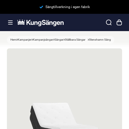
Sängtillverkning i egen fabrik
Hem
Kampanjer
Kampanjsängar
Sängar
Ställbara Sängar
Stenshamn Säng