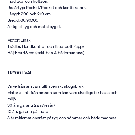
med axel och höftzon.
Resårtyp: Pocket/Pocket och kantförstärkt
Längd: 200 och 210 cm.
Bredd: 80,90,105
Antiglid-tyg och metallbygel.
Motor: Linak
Trådlös Handkontroll och Bluetooth (app)
Höjd: ca 48 cm (exkl. ben & bäddmadrass).
TRYGGT VAL
Virke från ansvarsfullt svenskt skogsbruk
Material fritt från ämnen som kan vara skadliga för hälsa och
miljö
30 års garanti (ram/resår)
10 års garanti på motor
3 år reklamationsrätt på tyg och sömmar och bäddmadrass