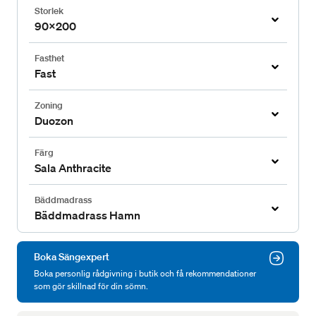
Storlek
90x200
Fasthet
Fast
Zoning
Duozon
Färg
Sala Anthracite
Bäddmadrass
Bäddmadrass Hamn
Boka Sängexpert
Boka personlig rådgivning i butik och få rekommendationer
som gör skillnad för din sömn.