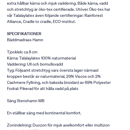
extra hållbar kärna och mjuk vaddering. Både kärna, vadd
och stretchtyg är öko-tex certifierade. Utöver Öko-tex har
vår Talalaylatex även följande certifieringar: Rainforest
Alliance, Cradle to cradle, ECO-institut.
SPECIFIKATIONER
Bäddmadrass Hamn
Tjocklek: ca 8 cm
Kärna: Talalaylatex 100% naturmaterial
Vaddering: Ull och bomullsvadd
Tyg: Följsamt stretchtyg vars översta lager närmast
kroppen består av naturmaterial, 29% Viscos och 2%
Cashmere Fyllning, och baksida (insidan) av 69% Polyester
Fodral: Pikerad för att hålla vadd på plats
Säng Stenshamn MB
En ställbar säng med kontinental komfort.
Zonindelning: Duozon för mjuk axelkomfort eller multizon