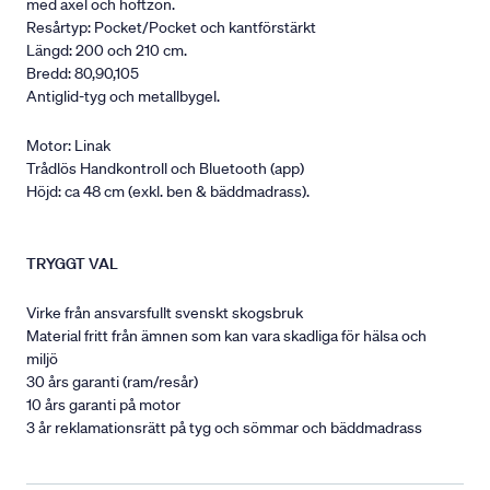
med axel och höftzon.
Resårtyp: Pocket/Pocket och kantförstärkt
Längd: 200 och 210 cm.
Bredd: 80,90,105
Antiglid-tyg och metallbygel.
Motor: Linak
Trådlös Handkontroll och Bluetooth (app)
Höjd: ca 48 cm (exkl. ben & bäddmadrass).
TRYGGT VAL
Virke från ansvarsfullt svenskt skogsbruk
Material fritt från ämnen som kan vara skadliga för hälsa och
miljö
30 års garanti (ram/resår)
10 års garanti på motor
3 år reklamationsrätt på tyg och sömmar och bäddmadrass