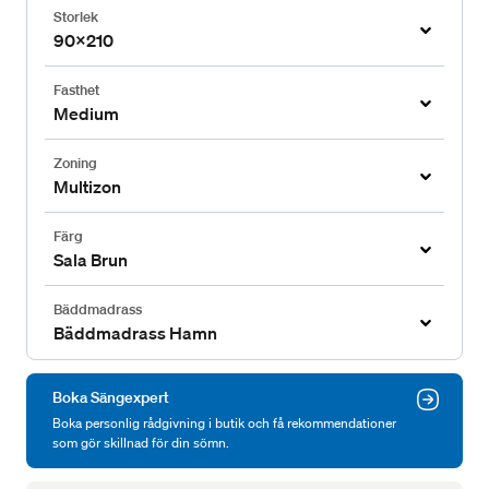
Storlek
90x210
Fasthet
Medium
Zoning
Multizon
Färg
Sala Brun
Bäddmadrass
Bäddmadrass Hamn
Boka Sängexpert
Boka personlig rådgivning i butik och få rekommendationer
som gör skillnad för din sömn.