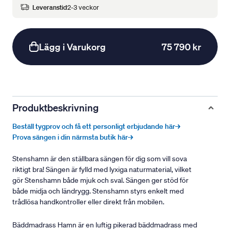
Leveranstid
2-3 veckor
Lägg i Varukorg
75 790 kr
Produktbeskrivning
Beställ tygprov och få ett personligt erbjudande här→
Prova sängen i din närmsta butik här→
Stenshamn är den ställbara sängen för dig som vill sova
riktigt bra! Sängen är fylld med lyxiga naturmaterial, vilket
gör Stenshamn både mjuk och sval. Sängen ger stöd för
både midja och ländrygg. Stenshamn styrs enkelt med
trådlösa handkontroller eller direkt från mobilen.
Bäddmadrass Hamn är en luftig pikerad bäddmadrass med