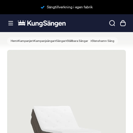
Sängtillverkning i egen fabrik
Hem
Kampanjer
Kampanjsängar
Sängar
Ställbara Sängar
Stenshamn Säng