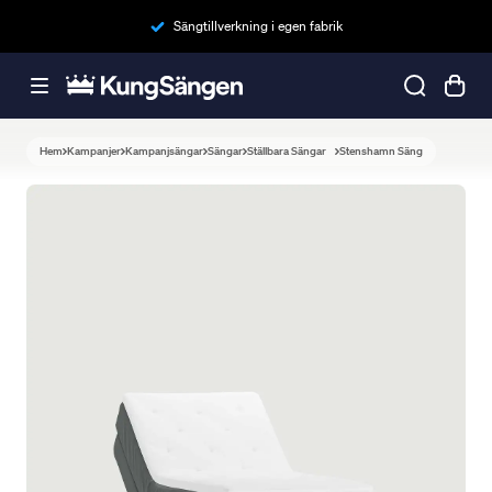
Sängtillverkning i egen fabrik
Hem
Kampanjer
Kampanjsängar
Sängar
Ställbara Sängar
Stenshamn Säng