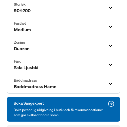
Storlek
90x200
Fasthet
Medium
Zoning
Duozon
Färg
Sala Ljusblå
Bäddmadrass
Bäddmadrass Hamn
Boka Sängexpert
Boka personlig rådgivning i butik och få rekommendationer
som gör skillnad för din sömn.