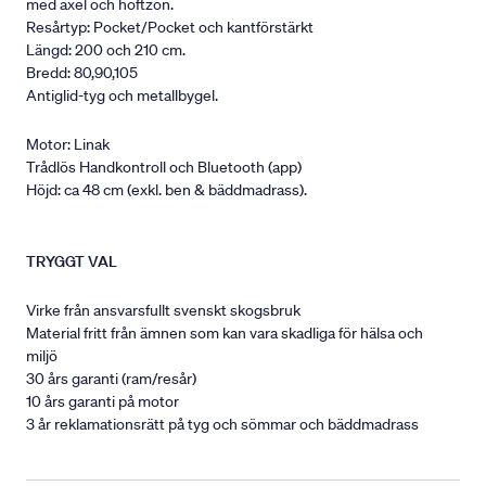
med axel och höftzon.
Resårtyp: Pocket/Pocket och kantförstärkt
Längd: 200 och 210 cm.
Bredd: 80,90,105
Antiglid-tyg och metallbygel.
Motor: Linak
Trådlös Handkontroll och Bluetooth (app)
Höjd: ca 48 cm (exkl. ben & bäddmadrass).
TRYGGT VAL
Virke från ansvarsfullt svenskt skogsbruk
Material fritt från ämnen som kan vara skadliga för hälsa och
miljö
30 års garanti (ram/resår)
10 års garanti på motor
3 år reklamationsrätt på tyg och sömmar och bäddmadrass