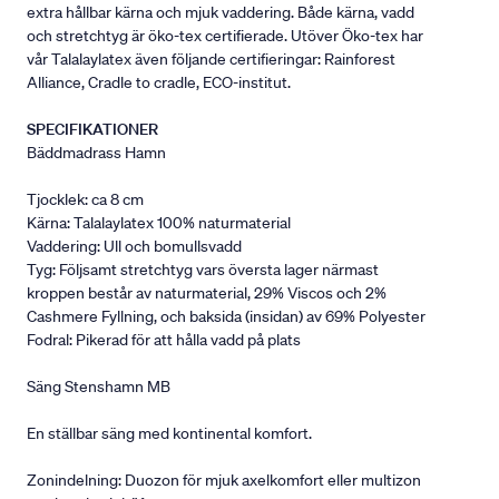
extra hållbar kärna och mjuk vaddering. Både kärna, vadd
och stretchtyg är öko-tex certifierade. Utöver Öko-tex har
vår Talalaylatex även följande certifieringar: Rainforest
Alliance, Cradle to cradle, ECO-institut.
SPECIFIKATIONER
Bäddmadrass Hamn
Tjocklek: ca 8 cm
Kärna: Talalaylatex 100% naturmaterial
Vaddering: Ull och bomullsvadd
Tyg: Följsamt stretchtyg vars översta lager närmast
kroppen består av naturmaterial, 29% Viscos och 2%
Cashmere Fyllning, och baksida (insidan) av 69% Polyester
Fodral: Pikerad för att hålla vadd på plats
Säng Stenshamn MB
En ställbar säng med kontinental komfort.
Zonindelning: Duozon för mjuk axelkomfort eller multizon