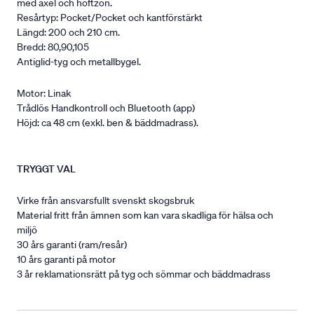
med axel och höftzon.
Resårtyp: Pocket/Pocket och kantförstärkt
Längd: 200 och 210 cm.
Bredd: 80,90,105
Antiglid-tyg och metallbygel.
Motor: Linak
Trådlös Handkontroll och Bluetooth (app)
Höjd: ca 48 cm (exkl. ben & bäddmadrass).
TRYGGT VAL
Virke från ansvarsfullt svenskt skogsbruk
Material fritt från ämnen som kan vara skadliga för hälsa och
miljö
30 års garanti (ram/resår)
10 års garanti på motor
3 år reklamationsrätt på tyg och sömmar och bäddmadrass