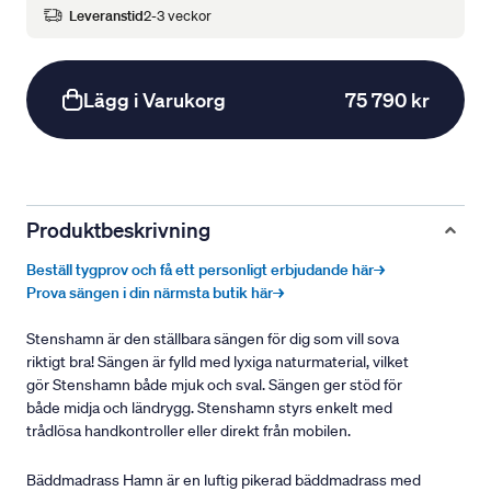
Leveranstid
2-3 veckor
Lägg i Varukorg
75 790 kr
Produktbeskrivning
Beställ tygprov och få ett personligt erbjudande här→
Prova sängen i din närmsta butik här→
Stenshamn är den ställbara sängen för dig som vill sova
riktigt bra! Sängen är fylld med lyxiga naturmaterial, vilket
gör Stenshamn både mjuk och sval. Sängen ger stöd för
både midja och ländrygg. Stenshamn styrs enkelt med
trådlösa handkontroller eller direkt från mobilen.
Bäddmadrass Hamn är en luftig pikerad bäddmadrass med