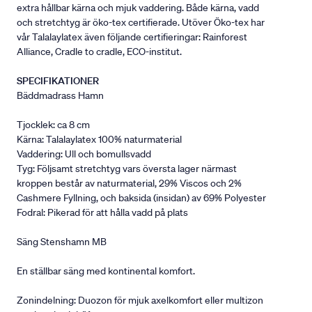
extra hållbar kärna och mjuk vaddering. Både kärna, vadd
och stretchtyg är öko-tex certifierade. Utöver Öko-tex har
vår Talalaylatex även följande certifieringar: Rainforest
Alliance, Cradle to cradle, ECO-institut.
SPECIFIKATIONER
Bäddmadrass Hamn
Tjocklek: ca 8 cm
Kärna: Talalaylatex 100% naturmaterial
Vaddering: Ull och bomullsvadd
Tyg: Följsamt stretchtyg vars översta lager närmast
kroppen består av naturmaterial, 29% Viscos och 2%
Cashmere Fyllning, och baksida (insidan) av 69% Polyester
Fodral: Pikerad för att hålla vadd på plats
Säng Stenshamn MB
En ställbar säng med kontinental komfort.
Zonindelning: Duozon för mjuk axelkomfort eller multizon