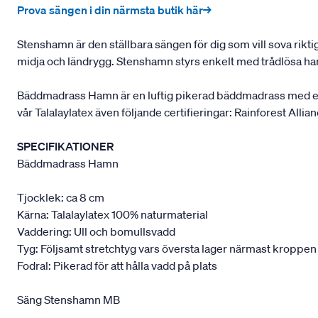
Prova sängen i din närmsta butik här→
Stenshamn är den ställbara sängen för dig som vill sova rikti
midja och ländrygg. Stenshamn styrs enkelt med trådlösa han
Bäddmadrass Hamn är en luftig pikerad bäddmadrass med extr
vår Talalaylatex även följande certifieringar: Rainforest Allia
SPECIFIKATIONER
Bäddmadrass Hamn
Tjocklek: ca 8 cm
Kärna: Talalaylatex 100% naturmaterial
Vaddering: Ull och bomullsvadd
Tyg: Följsamt stretchtyg vars översta lager närmast kroppen
Fodral: Pikerad för att hålla vadd på plats
Säng Stenshamn MB