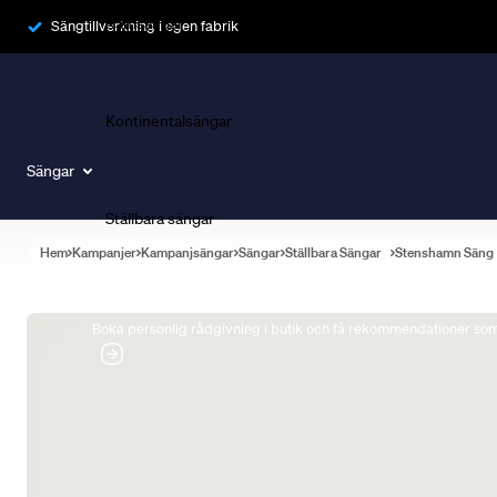
Ramsängar
Sängtillverkning i egen fabrik
Kontinentalsängar
Sängar
Ställbara sängar
Hem
Kampanjer
Kampanjsängar
Sängar
Ställbara Sängar
Stenshamn Säng
Boka Sängexpert
Boka personlig rådgivning i butik och få rekommendationer som 