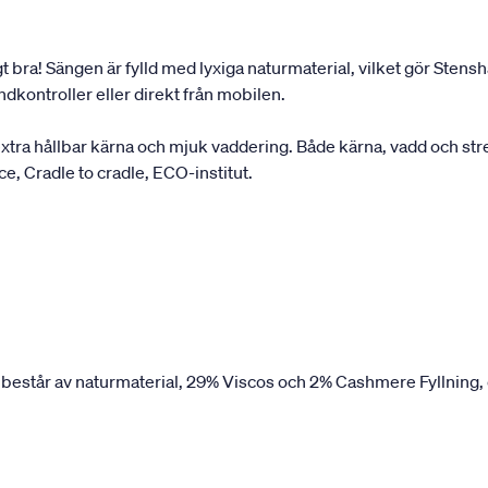
gt bra! Sängen är fylld med lyxiga naturmaterial, vilket gör Ste
dkontroller eller direkt från mobilen.
a hållbar kärna och mjuk vaddering. Både kärna, vadd och stret
nce, Cradle to cradle, ECO-institut.
 består av naturmaterial, 29% Viscos och 2% Cashmere Fyllning, 