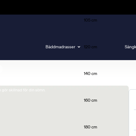
105 cm
Bäddmadrasser
120 cm
Sängk
140 cm
gör skillnad för din sömn.
160 cm
180 cm