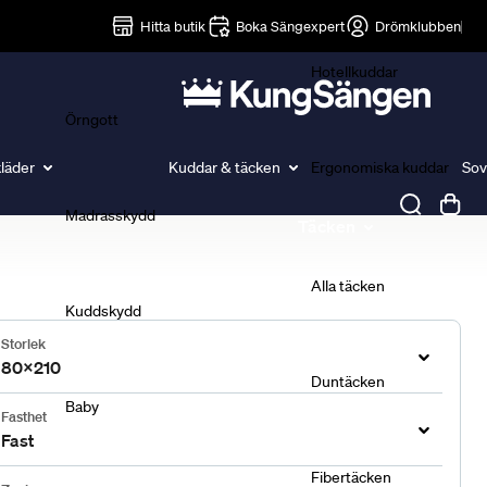
Lakan
Hitta butik
Boka Sängexpert
Drömklubben
Hotellkuddar
Örngott
läder
Kuddar & täcken
Ergonomiska kuddar
Sov
Madrasskydd
Täcken
Alla täcken
Kuddskydd
Storlek
80x210
Duntäcken
Baby
Fasthet
Fast
Fibertäcken