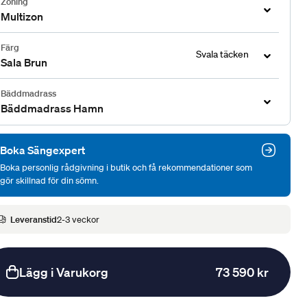
Zoning
Multizon
Färg
Svala täcken
Sala Brun
Bäddmadrass
Bäddmadrass Hamn
Boka Sängexpert
Boka personlig rådgivning i butik och få rekommendationer som
gör skillnad för din sömn.
Leveranstid
2-3 veckor
Lägg i Varukorg
73 590 kr