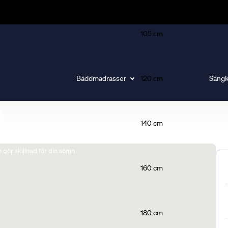
105 cm
Bäddmadrasser
120 cm
Sängk
140 cm
gör skillnad för din sömn.
160 cm
180 cm