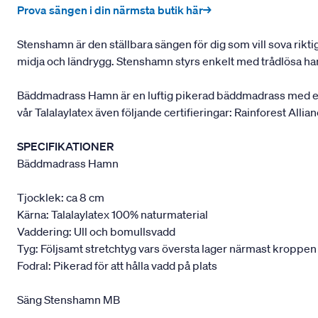
Prova sängen i din närmsta butik här→
Stenshamn är den ställbara sängen för dig som vill sova rikti
midja och ländrygg. Stenshamn styrs enkelt med trådlösa han
Bäddmadrass Hamn är en luftig pikerad bäddmadrass med extr
vår Talalaylatex även följande certifieringar: Rainforest Allia
SPECIFIKATIONER
Bäddmadrass Hamn
Tjocklek: ca 8 cm
Kärna: Talalaylatex 100% naturmaterial
Vaddering: Ull och bomullsvadd
Tyg: Följsamt stretchtyg vars översta lager närmast kroppen
Fodral: Pikerad för att hålla vadd på plats
Säng Stenshamn MB