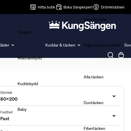
Lakan
Hitta butik
Boka Sängexpert
Drömklubben
Hotellkuddar
Örngott
läder
Kuddar & täcken
Ergonomiska kuddar
Sov
Madrasskydd
Täcken
Alla täcken
Kuddskydd
Storlek
80x200
Duntäcken
Baby
Fasthet
Fast
Fibertäcken