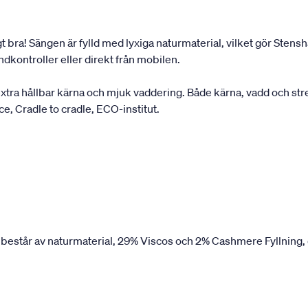
gt bra! Sängen är fylld med lyxiga naturmaterial, vilket gör Ste
dkontroller eller direkt från mobilen.
a hållbar kärna och mjuk vaddering. Både kärna, vadd och stret
nce, Cradle to cradle, ECO-institut.
 består av naturmaterial, 29% Viscos och 2% Cashmere Fyllning, 