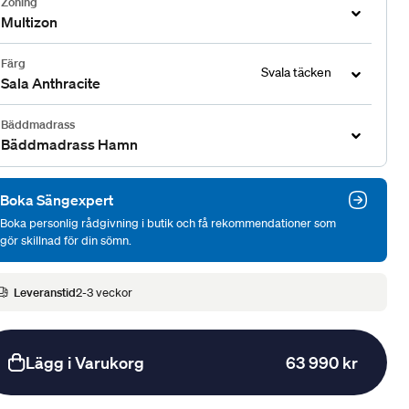
Zoning
Multizon
Färg
Svala täcken
Sala Anthracite
Bäddmadrass
Bäddmadrass Hamn
Boka Sängexpert
Boka personlig rådgivning i butik och få rekommendationer som
gör skillnad för din sömn.
Leveranstid
2-3 veckor
Lägg i Varukorg
63 990 kr