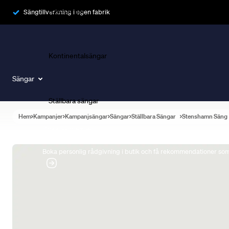
Ramsängar
Sängtillverkning i egen fabrik
Kontinentalsängar
Sängar
Ställbara sängar
Hem
Kampanjer
Kampanjsängar
Sängar
Ställbara Sängar
Stenshamn Säng
Boka Sängexpert
Boka personlig rådgivning i butik och få rekommendationer som 