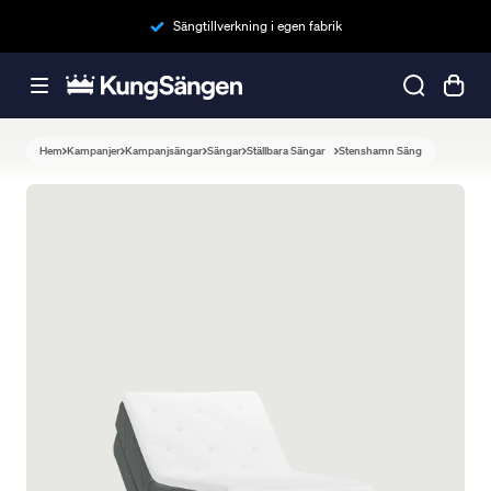
Sängtillverkning i egen fabrik
Hem
Kampanjer
Kampanjsängar
Sängar
Ställbara Sängar
Stenshamn Säng