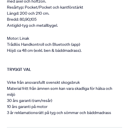
med axel och höftzon.
Resårtyp: Pocket/Pocket och kantförstärkt
Längd: 200 och 210 cm.
Bredd: 80,90,105
Antiglid-tyg och metallbygel.
Motor: Linak
Trådlös Handkontroll och Bluetooth (app)
Höjd: ca 48 cm (exkl. ben & bäddmadrass).
TRYGGT VAL
Virke från ansvarsfullt svenskt skogsbruk
Material fritt från ämnen som kan vara skadliga för hälsa och
miljö
30 års garanti (ram/resår)
10 års garanti på motor
3 år reklamationsrätt på tyg och sömmar och bäddmadrass