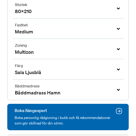
Storlek
80x210
Fasthet
Medium
Zoning
Multizon
Färg
Sala Ljusblå
Bäddmadrass
Bäddmadrass Hamn
Boka Sängexpert
Boka personlig rådgivning i butik och få rekommendationer
som gör skillnad för din sömn.