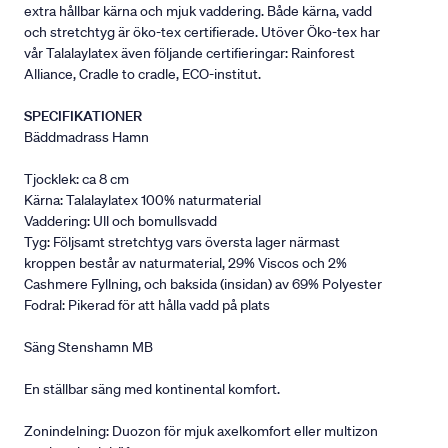
extra hållbar kärna och mjuk vaddering. Både kärna, vadd
och stretchtyg är öko-tex certifierade. Utöver Öko-tex har
vår Talalaylatex även följande certifieringar: Rainforest
Alliance, Cradle to cradle, ECO-institut.
SPECIFIKATIONER
Bäddmadrass Hamn
Tjocklek: ca 8 cm
Kärna: Talalaylatex 100% naturmaterial
Vaddering: Ull och bomullsvadd
Tyg: Följsamt stretchtyg vars översta lager närmast
kroppen består av naturmaterial, 29% Viscos och 2%
Cashmere Fyllning, och baksida (insidan) av 69% Polyester
Fodral: Pikerad för att hålla vadd på plats
Säng Stenshamn MB
En ställbar säng med kontinental komfort.
Zonindelning: Duozon för mjuk axelkomfort eller multizon