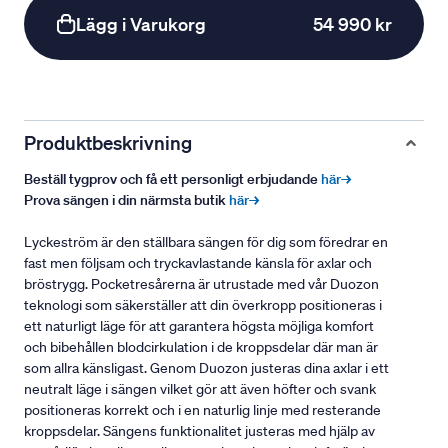
Lägg i Varukorg
54 990 kr
Produktbeskrivning
Beställ tygprov och få ett personligt erbjudande
här→
Prova sängen i din närmsta butik
här→
Lyckeström är den ställbara sängen för dig som föredrar en
fast men följsam och tryckavlastande känsla för axlar och
bröstrygg. Pocketresårerna är utrustade med vår Duozon
teknologi som säkerställer att din överkropp positioneras i
ett naturligt läge för att garantera högsta möjliga komfort
och bibehållen blodcirkulation i de kroppsdelar där man är
som allra känsligast. Genom Duozon justeras dina axlar i ett
neutralt läge i sängen vilket gör att även höfter och svank
positioneras korrekt och i en naturlig linje med resterande
kroppsdelar. Sängens funktionalitet justeras med hjälp av