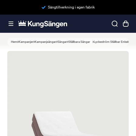
Sängtillverkning i egen fabrik
Hem
Kampanjer
Kampanjsängar
Sängar
Ställbara Sängar
Lyckeström Ställbar Enkelsäng