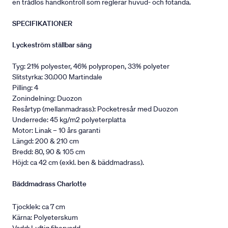
en trådlös handkontroll som reglerar huvud- och fotända.
SPECIFIKATIONER
Lyckeström ställbar säng
Tyg: 21% polyester, 46% polypropen, 33% polyeter
Slitstyrka: 30.000 Martindale
Pilling: 4
Zonindelning: Duozon
Resårtyp (mellanmadrass): Pocketresår med Duozon
Underrede: 45 kg/m2 polyeterplatta
Motor: Linak – 10 års garanti
Längd: 200 & 210 cm
Bredd: 80, 90 & 105 cm
Höjd: ca 42 cm (exkl. ben & bäddmadrass).
Bäddmadrass Charlotte
Tjocklek: ca 7 cm
Kärna: Polyeterskum