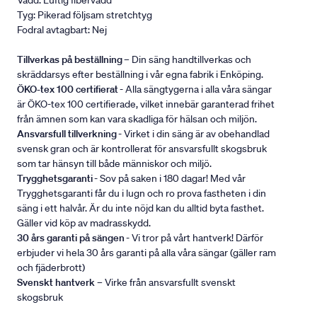
Vadd: Luftig fibervadd
Tyg: Pikerad följsam stretchtyg
Fodral avtagbart: Nej
Tillverkas på beställning
– Din säng handtillverkas och
skräddarsys efter beställning i vår egna fabrik i Enköping.
ÖKO-tex 100 certifierat
- Alla sängtygerna i alla våra sängar
är ÖKO-tex 100 certifierade, vilket innebär garanterad frihet
från ämnen som kan vara skadliga för hälsan och miljön.
Ansvarsfull tillverkning
- Virket i din säng är av obehandlad
svensk gran och är kontrollerat för ansvarsfullt skogsbruk
som tar hänsyn till både människor och miljö.
Trygghetsgaranti
- Sov på saken i 180 dagar! Med vår
Trygghetsgaranti får du i lugn och ro prova fastheten i din
säng i ett halvår. Är du inte nöjd kan du alltid byta fasthet.
Gäller vid köp av madrasskydd.
30 års garanti på sängen
- Vi tror på vårt hantverk! Därför
erbjuder vi hela 30 års garanti på alla våra sängar (gäller ram
och fjäderbrott)
Svenskt hantverk
– Virke från ansvarsfullt svenskt
skogsbruk