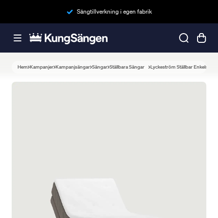
Sängtillverkning i egen fabrik
Hem
Kampanjer
Kampanjsängar
Sängar
Ställbara Sängar
Lyckeström Ställbar Enkelsäng