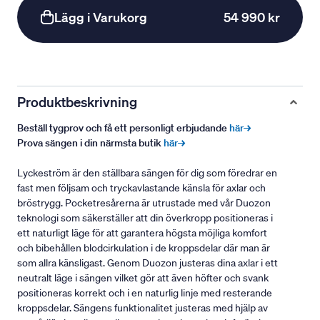
Lägg i Varukorg
54 990 kr
Produktbeskrivning
Beställ tygprov och få ett personligt erbjudande
här→
Prova sängen i din närmsta butik
här→
Lyckeström är den ställbara sängen för dig som föredrar en
fast men följsam och tryckavlastande känsla för axlar och
bröstrygg. Pocketresårerna är utrustade med vår Duozon
teknologi som säkerställer att din överkropp positioneras i
ett naturligt läge för att garantera högsta möjliga komfort
och bibehållen blodcirkulation i de kroppsdelar där man är
som allra känsligast. Genom Duozon justeras dina axlar i ett
neutralt läge i sängen vilket gör att även höfter och svank
positioneras korrekt och i en naturlig linje med resterande
kroppsdelar. Sängens funktionalitet justeras med hjälp av