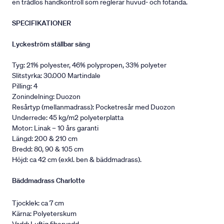
en trådlös handkontroll som reglerar huvud- och fotända.
SPECIFIKATIONER
Lyckeström ställbar säng
Tyg: 21% polyester, 46% polypropen, 33% polyeter
Slitstyrka: 30.000 Martindale
Pilling: 4
Zonindelning: Duozon
Resårtyp (mellanmadrass): Pocketresår med Duozon
Underrede: 45 kg/m2 polyeterplatta
Motor: Linak – 10 års garanti
Längd: 200 & 210 cm
Bredd: 80, 90 & 105 cm
Höjd: ca 42 cm (exkl. ben & bäddmadrass).
Bäddmadrass Charlotte
Tjocklek: ca 7 cm
Kärna: Polyeterskum