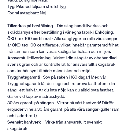
Vadd: Luftig fibervadd
Tyg: Pikerad följsam stretchtyg
Fodral avtagbart: Nej
Tillverkas på beställning
– Din säng handtillverkas och
skräddarsys efter beställning i vår egna fabrik i Enköping.
ÖKO-tex 100 certifierat
- Alla sängtygerna i alla våra sängar
är ÖKO-tex 100 certifierade, vilket innebär garanterad frihet
från ämnen som kan vara skadliga för hälsan och miljön.
Ansvarsfull tillverkning
- Virket i din säng är av obehandlad
svensk gran och är kontrollerat för ansvarsfullt skogsbruk
som tar hänsyn till både människor och miljö.
Trygghetsgaranti
- Sov på saken i 180 dagar! Med vår
Trygghetsgaranti får du i lugn och ro prova fastheten i din
säng i ett halvår. Är du inte nöjd kan du alltid byta fasthet.
Gäller vid köp av madrasskydd.
30 års garanti på sängen
- Vi tror på vårt hantverk! Därför
erbjuder vi hela 30 års garanti på alla våra sängar (gäller ram
och fjäderbrott)
Svenskt hantverk
– Virke från ansvarsfullt svenskt
skogsbruk