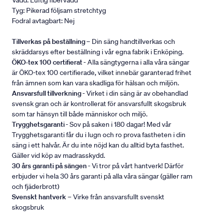
Vadd: Luftig fibervadd
Tyg: Pikerad följsam stretchtyg
Fodral avtagbart: Nej
Tillverkas på beställning
– Din säng handtillverkas och
skräddarsys efter beställning i vår egna fabrik i Enköping.
ÖKO-tex 100 certifierat
- Alla sängtygerna i alla våra sängar
är ÖKO-tex 100 certifierade, vilket innebär garanterad frihet
från ämnen som kan vara skadliga för hälsan och miljön.
Ansvarsfull tillverkning
- Virket i din säng är av obehandlad
svensk gran och är kontrollerat för ansvarsfullt skogsbruk
som tar hänsyn till både människor och miljö.
Trygghetsgaranti
- Sov på saken i 180 dagar! Med vår
Trygghetsgaranti får du i lugn och ro prova fastheten i din
säng i ett halvår. Är du inte nöjd kan du alltid byta fasthet.
Gäller vid köp av madrasskydd.
30 års garanti på sängen
- Vi tror på vårt hantverk! Därför
erbjuder vi hela 30 års garanti på alla våra sängar (gäller ram
och fjäderbrott)
Svenskt hantverk
– Virke från ansvarsfullt svenskt
skogsbruk