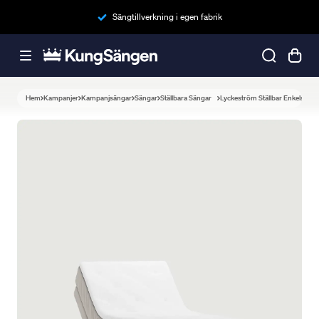
Sängtillverkning i egen fabrik
Hem
Kampanjer
Kampanjsängar
Sängar
Ställbara Sängar
Lyckeström Ställbar Enkelsäng