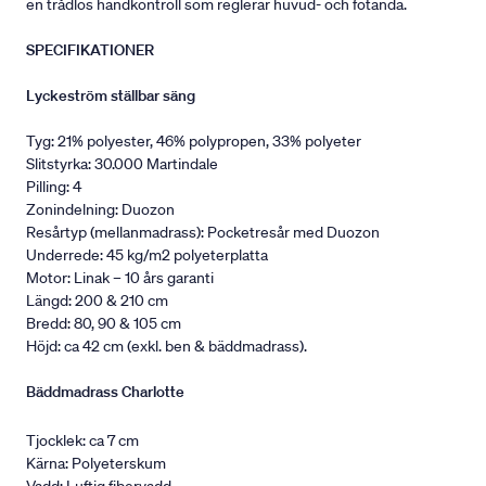
en trådlös handkontroll som reglerar huvud- och fotända.
SPECIFIKATIONER
Lyckeström ställbar säng
Tyg: 21% polyester, 46% polypropen, 33% polyeter
Slitstyrka: 30.000 Martindale
Pilling: 4
Zonindelning: Duozon
Resårtyp (mellanmadrass): Pocketresår med Duozon
Underrede: 45 kg/m2 polyeterplatta
Motor: Linak – 10 års garanti
Längd: 200 & 210 cm
Bredd: 80, 90 & 105 cm
Höjd: ca 42 cm (exkl. ben & bäddmadrass).
Bäddmadrass Charlotte
Tjocklek: ca 7 cm
Kärna: Polyeterskum