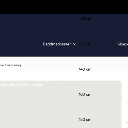
105 cm
Bäddmadrasser
120 cm
Sängk
bar Enkelsäng
140 cm
gör skillnad för din sömn.
160 cm
180 cm