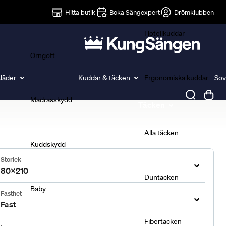
Lakan
Hitta butik
Boka Sängexpert
Drömklubben
Hotellkuddar
Örngott
läder
Kuddar & täcken
Ergonomiska kuddar
Sov
Madrasskydd
Täcken
Alla täcken
Kuddskydd
Storlek
80x210
Duntäcken
Baby
Fasthet
Fast
Fibertäcken