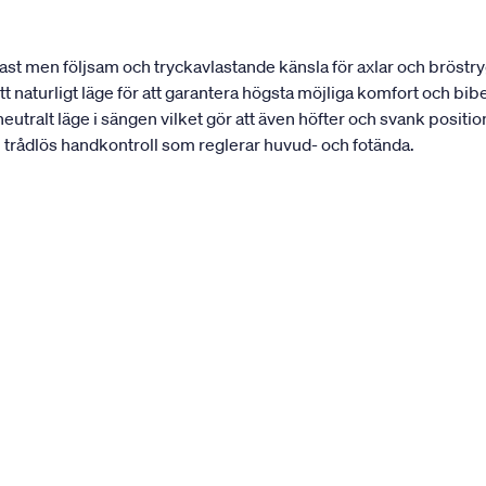
fast men följsam och tryckavlastande känsla för axlar och bröst
tt naturligt läge för att garantera högsta möjliga komfort och bi
eutralt läge i sängen vilket gör att även höfter och svank positi
n trådlös handkontroll som reglerar huvud- och fotända.