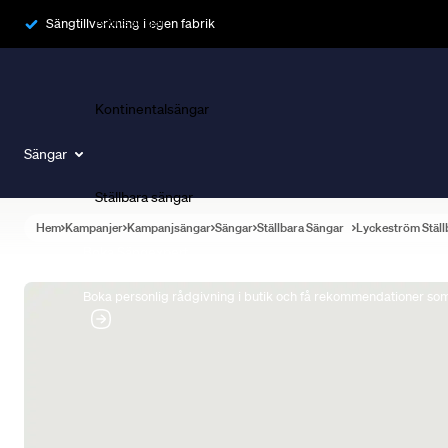
Ramsängar
Sängtillverkning i egen fabrik
Kontinentalsängar
Sängar
Ställbara sängar
Hem
Kampanjer
Kampanjsängar
Sängar
Ställbara Sängar
Lyckeström Ställ
Boka Sängexpert
Boka personlig rådgivning i butik och få rekommendationer som 