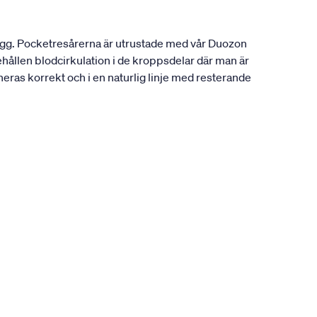
rygg. Pocketresårerna är utrustade med vår Duozon
behållen blodcirkulation i de kroppsdelar där man är
oneras korrekt och i en naturlig linje med resterande