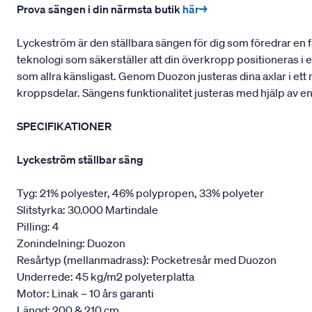
Prova sängen i din närmsta butik
här→
Lyckeström är den ställbara sängen för dig som föredrar en 
teknologi som säkerställer att din överkropp positioneras i e
som allra känsligast. Genom Duozon justeras dina axlar i ett n
kroppsdelar. Sängens funktionalitet justeras med hjälp av e
SPECIFIKATIONER
Lyckeström ställbar säng
Tyg: 21% polyester, 46% polypropen, 33% polyeter
Slitstyrka: 30.000 Martindale
Pilling: 4
Zonindelning: Duozon
Resårtyp (mellanmadrass): Pocketresår med Duozon
Underrede: 45 kg/m2 polyeterplatta
Motor: Linak – 10 års garanti
Längd: 200 & 210 cm