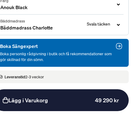
Färg
Anouk Black
Bäddmadrass
Svala täcken
Bäddmadrass Charlotte
Boka Sängexpert
Boka personlig rådgivning i butik och få rekommendationer som
gör skillnad för din sömn.
Leveranstid
2-3 veckor
Lägg i Varukorg
49 290 kr