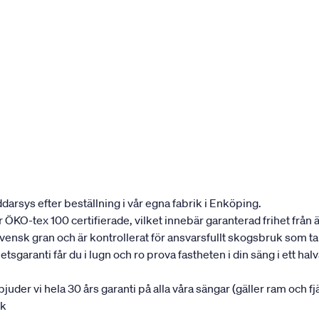
darsys efter beställning i vår egna fabrik i Enköping.
 är ÖKO-tex 100 certifierade, vilket innebär garanterad frihet fr
 svensk gran och är kontrollerat för ansvarsfullt skogsbruk som t
garanti får du i lugn och ro prova fastheten i din säng i ett halvår
rbjuder vi hela 30 års garanti på alla våra sängar (gäller ram och f
uk