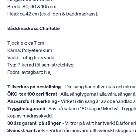
Bredd: 80, 90 & 105 cm
Höjd: ca 42 cm (exkl. ben & bäddmadrass).
Bäddmadrass Charlotte
Tjocklek: ca 7 cm
Kärna: Polyeterskum
Vadd: Luftig fibervadd
Tyg: Pikerad följsam stretchtyg
Fodral avtagbart: Nej
Tillverkas på beställning
– Din säng handtillverkas och skräd
ÖKO-tex 100 certifierat
- Alla sängtygerna i alla våra sängar
Ansvarsfull tillverkning
- Virket i din säng är av obehandlad
Trygghetsgaranti
- Sov på saken i 180 dagar! Med vår Trygghets
köp av madrasskydd.
30 års garanti på sängen
- Vi tror på vårt hantverk! Därför e
Svenskt hantverk
– Virke från ansvarsfullt svenskt skogsbr