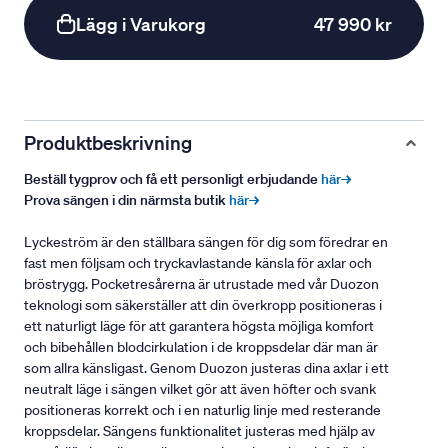
Lägg i Varukorg
47 990 kr
Produktbeskrivning
Beställ tygprov och få ett personligt erbjudande
här→
Prova sängen i din närmsta butik
här→
Lyckeström är den ställbara sängen för dig som föredrar en
fast men följsam och tryckavlastande känsla för axlar och
bröstrygg. Pocketresårerna är utrustade med vår Duozon
teknologi som säkerställer att din överkropp positioneras i
ett naturligt läge för att garantera högsta möjliga komfort
och bibehållen blodcirkulation i de kroppsdelar där man är
som allra känsligast. Genom Duozon justeras dina axlar i ett
neutralt läge i sängen vilket gör att även höfter och svank
positioneras korrekt och i en naturlig linje med resterande
kroppsdelar. Sängens funktionalitet justeras med hjälp av