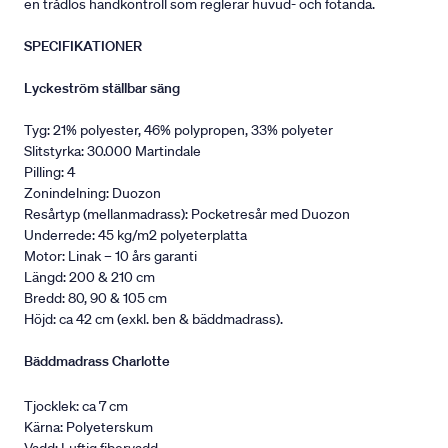
en trådlös handkontroll som reglerar huvud- och fotända.
SPECIFIKATIONER
Lyckeström ställbar säng
Tyg: 21% polyester, 46% polypropen, 33% polyeter
Slitstyrka: 30.000 Martindale
Pilling: 4
Zonindelning: Duozon
Resårtyp (mellanmadrass): Pocketresår med Duozon
Underrede: 45 kg/m2 polyeterplatta
Motor: Linak – 10 års garanti
Längd: 200 & 210 cm
Bredd: 80, 90 & 105 cm
Höjd: ca 42 cm (exkl. ben & bäddmadrass).
Bäddmadrass Charlotte
Tjocklek: ca 7 cm
Kärna: Polyeterskum