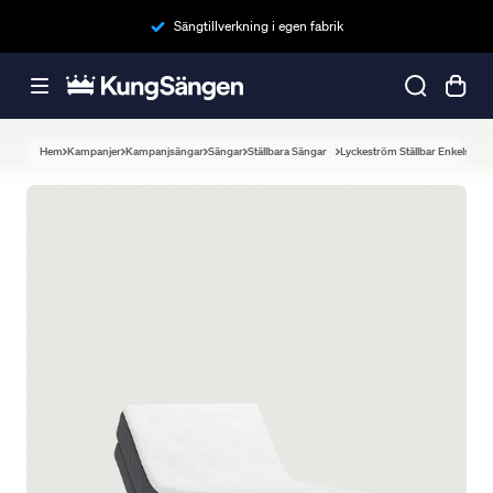
Sängtillverkning i egen fabrik
Hem
Kampanjer
Kampanjsängar
Sängar
Ställbara Sängar
Lyckeström Ställbar Enkelsäng