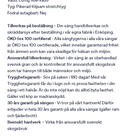
Vadd: Luftig fibervadd
Tyg: Pikerad följsam stretchtyg
Fodral avtagbart: Nej
Tillverkas på beställning
– Din säng handtillverkas och
skräddarsys efter beställning i vår egna fabrik i Enköping.
ÖKO-tex 100 certifierat
- Alla sängtygerna i alla våra sängar
är ÖKO-tex 100 certifierade, vilket innebär garanterad frihet
från ämnen som kan vara skadliga för hälsan och miljön.
Ansvarsfull tillverkning
- Virket i din säng är av obehandlad
svensk gran och är kontrollerat för ansvarsfullt skogsbruk
som tar hänsyn till både människor och miljö.
Trygghetsgaranti
- Sov på saken i 180 dagar! Med vår
Trygghetsgaranti får du i lugn och ro prova fastheten i din
säng i ett halvår. Är du inte nöjd kan du alltid byta fasthet.
Gäller vid köp av madrasskydd.
30 års garanti på sängen
- Vi tror på vårt hantverk! Därför
erbjuder vi hela 30 års garanti på alla våra sängar (gäller ram
och fjäderbrott)
Svenskt hantverk
– Virke från ansvarsfullt svenskt
skogsbruk