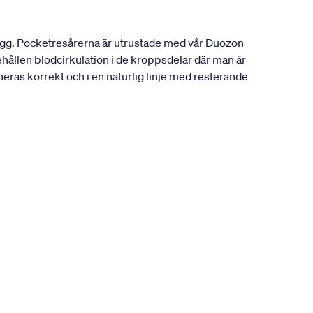
rygg. Pocketresårerna är utrustade med vår Duozon
behållen blodcirkulation i de kroppsdelar där man är
oneras korrekt och i en naturlig linje med resterande