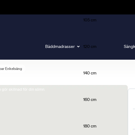
105 cm
Bäddmadrasser
120 cm
Sängk
bar Enkelsäng
140 cm
gör skillnad för din sömn.
160 cm
180 cm