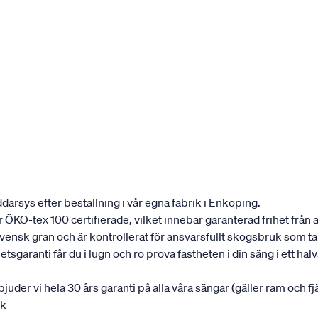
darsys efter beställning i vår egna fabrik i Enköping.
 är ÖKO-tex 100 certifierade, vilket innebär garanterad frihet fr
 svensk gran och är kontrollerat för ansvarsfullt skogsbruk som t
garanti får du i lugn och ro prova fastheten i din säng i ett halvår
rbjuder vi hela 30 års garanti på alla våra sängar (gäller ram och f
uk