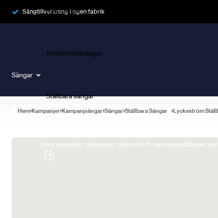
Ramsängar
Sängtillverkning i egen fabrik
Kontinentalsängar
Sängar
Ställbara sängar
Hem
Kampanjer
Kampanjsängar
Sängar
Ställbara Sängar
Lyckeström Ställ
Boka Sängexpert
Boka personlig rådgivning i butik och få rekommendationer som 