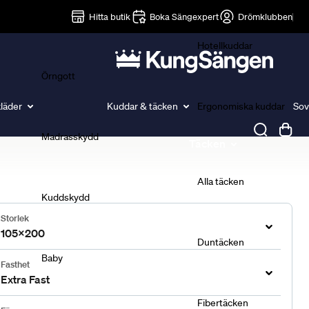
Lakan
Hitta butik
Boka Sängexpert
Drömklubben
Hotellkuddar
Örngott
läder
Kuddar & täcken
Ergonomiska kuddar
Sov
Madrasskydd
Täcken
Alla täcken
Kuddskydd
Storlek
105x200
Duntäcken
Baby
Fasthet
Extra Fast
Fibertäcken