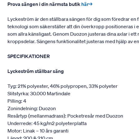
Prova sängen i din närmsta butik
här→
Lyckeström är den ställbara sängen för dig som föredrar en 
teknologi som säkerställer att din överkropp positioneras i e
som allra känsligast. Genom Duozon justeras dina axlar i ett n
kroppsdelar. Sängens funktionalitet justeras med hjälp av e
SPECIFIKATIONER
Lyckeström ställbar säng
Tyg: 21% polyester, 46% polypropen, 33% polyeter
Slitstyrka: 30.000 Martindale
Pilling: 4
Zonindelning: Duozon
Resårtyp (mellanmadrass): Pocketresår med Duozon
Underrede: 45 kg/m2 polyeterplatta
Motor: Linak – 10 års garanti
Längd: 200 & 210 cm