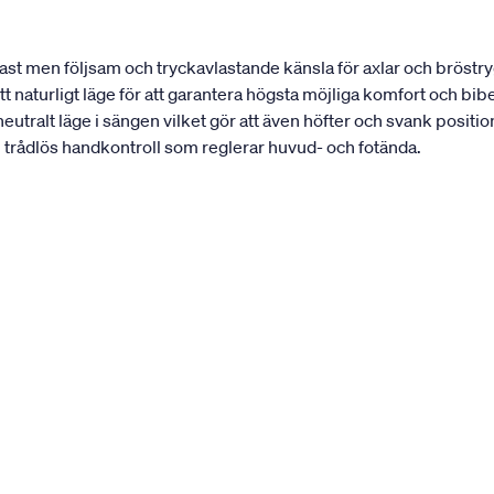
fast men följsam och tryckavlastande känsla för axlar och bröst
tt naturligt läge för att garantera högsta möjliga komfort och bi
eutralt läge i sängen vilket gör att även höfter och svank positi
n trådlös handkontroll som reglerar huvud- och fotända.