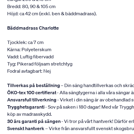
Bredd: 80, 90 & 105 cm
Höjd: ca 42 cm (exkl. ben & bäddmadrass).
Bäddmadrass Charlotte
Tjocklek: ca 7 cm
Kärna: Polyeterskum
Vadd: Luftig fibervadd
Tyg: Pikerad följsam stretchtyg
Fodral avtagbart: Nej
Tillverkas på beställning
– Din säng handtillverkas och skräd
ÖKO-tex 100 certifierat
- Alla sängtygerna i alla våra sängar
Ansvarsfull tillverkning
- Virket i din säng är av obehandlad
Trygghetsgaranti
- Sov på saken i 180 dagar! Med vår Trygghets
köp av madrasskydd.
30 års garanti på sängen
- Vi tror på vårt hantverk! Därför e
Svenskt hantverk
– Virke från ansvarsfullt svenskt skogsbr